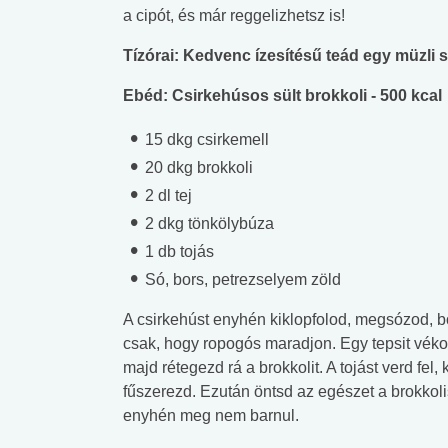
a cipót, és már reggelizhetsz is!
Tízórai: Kedvenc ízesítésű teád egy müzli sz
Ebéd: Csirkehúsos sült brokkoli - 500 kcal
15 dkg csirkemell
20 dkg brokkoli
2 dl tej
2 dkg tönkölybúza
1 db tojás
Só, bors, petrezselyem zöld
A csirkehúst enyhén kiklopfolod, megsózod, bo
csak, hogy ropogós maradjon. Egy tepsit vékony
majd rétegezd rá a brokkolit. A tojást verd fel,
fűszerezd. Ezután öntsd az egészet a brokkoli
enyhén meg nem barnul.