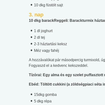
10 dkg füstölt sajt
3. nap
10 dkg barackReggeli: Barackturmix háztart
1 dl joghurt
2 dl tej
2-3 háztartási keksz
Méz vagy fahéj
A hozzávalókat pár másodpercig turmixold, ú
Fogyaszd el a kedvenc kekszeddel.
Tízórai: Egy alma és egy szelet puffasztott r
Ebéd: Töltött cukkini (a zöldségpiaci séta 
15dkg gomba
5 dkg répa