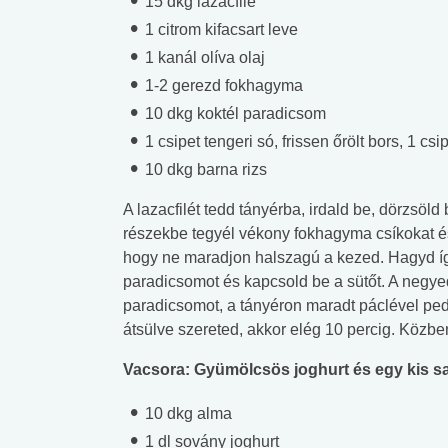
15 dkg lazacfilé
lent az
Mekkora az ökológiai
Elsősegély
1 citrom kifacsart leve
lábnyomod?
tudásteszt
1 kanál olíva olaj
1-2 gerezd fokhagyma
10 dkg koktél paradicsom
1 csipet tengeri só, frissen őrölt bors, 1 cs
10 dkg barna rizs
A lazacfilét tedd tányérba, irdald be, dörzsöld 
részekbe tegyél vékony fokhagyma csíkokat é
hogy ne maradjon halszagú a kezed. Hagyd így 
paradicsomot és kapcsold be a sütőt. A negyed
paradicsomot, a tányéron maradt páclével pedi
átsülve szereted, akkor elég 10 percig. Közben 
Vacsora: Gyümölcsös joghurt és egy kis saj
10 dkg alma
1 dl sovány joghurt