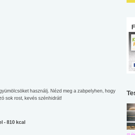
s gyümölcsöket használj. Nézd meg a zabpelyhen, hogy
Te
zó sok rost, kevés szénhidrát!
l - 810 kcal
#Suli, munka
#Suli, munka
#Lél