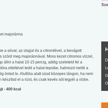
Angol középfokú
Internet-függőség
Szo
nyelvvizsga teszt -
teszt
No.42
ipet majoránna
H
be a sóval, az olajjal és a citromlével, a bevágott
s szórd meg majoránnával. Moss kezet citromos vízzel,
D
állni a halat 10-15 percig, addig szeleteld fel a
óra elteltével tedd a halat tepsibe, halmozd mellé a
L
g öntsd le. Alufólia alatt süsd közepes lángon, ha nem
G
készítsd el a rizst, és csak kevés sót tegyél a vízbe.
O
t - 400 kcal