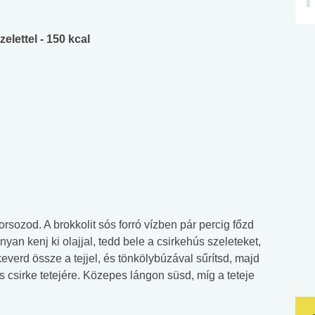
elettel - 150 kcal
rsozod. A brokkolit sós forró vízben pár percig főzd
an kenj ki olajjal, tedd bele a csirkehús szeleteket,
 keverd össze a tejjel, és tönkölybúzával sűrítsd, majd
s csirke tetejére. Közepes lángon süsd, míg a teteje