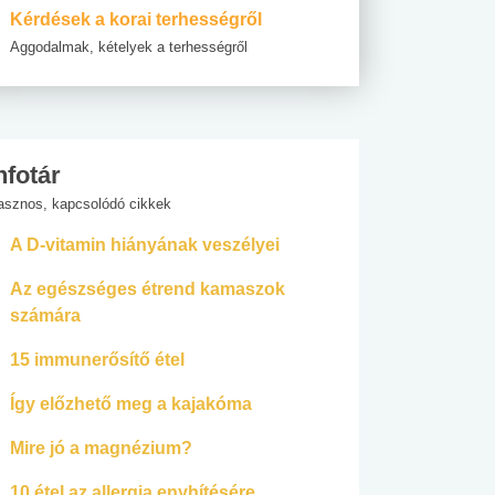
Kérdések a korai terhességről
Aggodalmak, kételyek a terhességről
nfotár
asznos, kapcsolódó cikkek
A D-vitamin hiányának veszélyei
Az egészséges étrend kamaszok
számára
15 immunerősítő étel
Így előzhető meg a kajakóma
Mire jó a magnézium?
10 étel az allergia enyhítésére