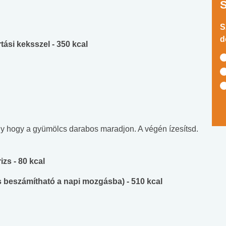
S
d
ási keksszel - 350 kcal
gy hogy a gyümölcs darabos maradjon. A végén ízesítsd.
izs - 80 kcal
is beszámítható a napi mozgásba) - 510 kcal