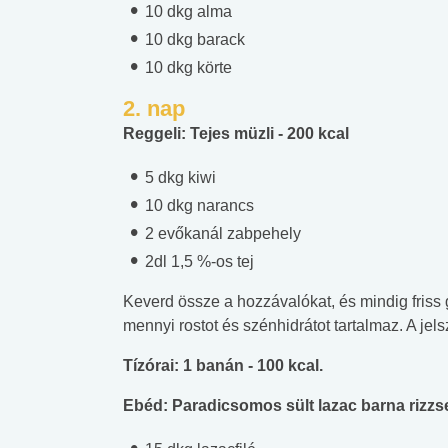
10 dkg alma
10 dkg barack
10 dkg körte
2. nap
Reggeli: Tejes müzli - 200 kcal
5 dkg kiwi
10 dkg narancs
2 evőkanál zabpehely
2dl 1,5 %-os tej
Keverd össze a hozzávalókat, és mindig fris
mennyi rostot és szénhidrátot tartalmaz. A jels
Tízórai: 1 banán - 100 kcal.
Ebéd: Paradicsomos sült lazac barna rizzse
 alkohol
#Zöldövezet
#Betegségek