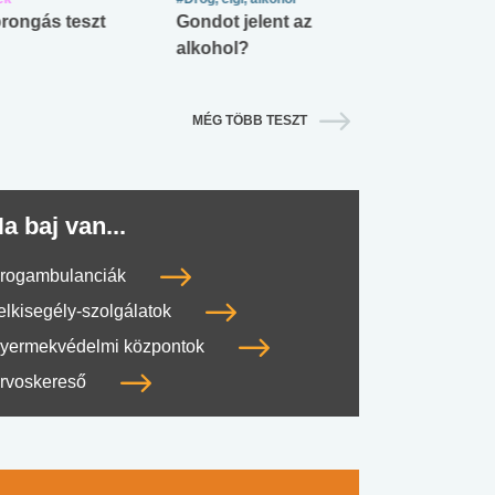
rongás teszt
Gondot jelent az
Mekkora az ö
alkohol?
lábnyomod?
MÉG TÖBB TESZT
a baj van...
rogambulanciák
elkisegély-szolgálatok
yermekvédelmi központok
rvoskereső