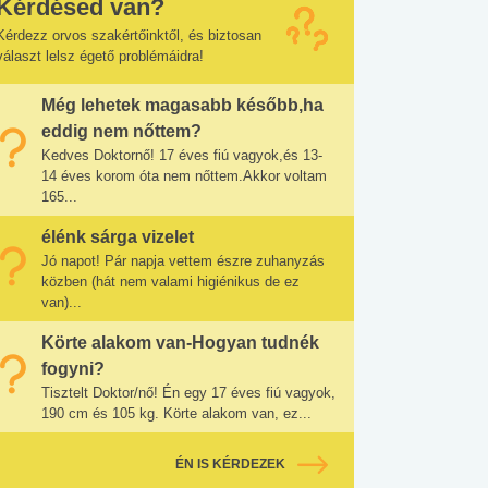
Kérdésed van?
Kérdezz orvos szakértőinktől, és biztosan
választ lelsz égető problémáidra!
Még lehetek magasabb később,ha
eddig nem nőttem?
Kedves Doktornő! 17 éves fiú vagyok,és 13-
14 éves korom óta nem nőttem.Akkor voltam
165...
élénk sárga vizelet
Jó napot! Pár napja vettem észre zuhanyzás
közben (hát nem valami higiénikus de ez
van)...
Körte alakom van-Hogyan tudnék
fogyni?
Tisztelt Doktor/nő! Én egy 17 éves fiú vagyok,
190 cm és 105 kg. Körte alakom van, ez...
ÉN IS KÉRDEZEK