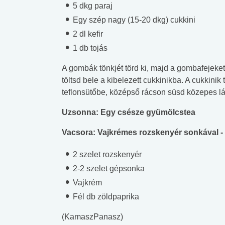
5 dkg paraj
Egy szép nagy (15-20 dkg) cukkini
2 dl kefir
1 db tojás
A gombák tönkjét törd ki, majd a gombafejeket 
töltsd bele a kibelezett cukkinikba. A cukkinik t
teflonsütőbe, középső rácson süsd közepes l
Uzsonna: Egy csésze gyümölcstea
Vacsora: Vajkrémes rozskenyér sonkával - 
2 szelet rozskenyér
2-2 szelet gépsonka
Vajkrém
Fél db zöldpaprika
(KamaszPanasz)