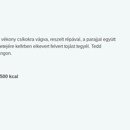
vékony csíkokra vágva, reszelt répával, a parajjal együtt
etejére kefirben elkevert felvert tojást tegyél. Tedd
ángon.
500 kcal