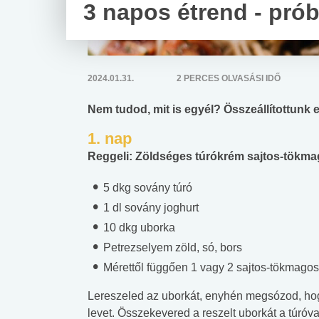
3 napos étrend - prób
2024.01.31.
2 PERCES OLVASÁSI IDŐ
Nem tudod, mit is egyél? Összeállítottunk 
1. nap
Reggeli: Zöldséges túrókrém sajtos-tökmag
5 dkg sovány túró
1 dl sovány joghurt
10 dkg uborka
Petrezselyem zöld, só, bors
Mérettől függően 1 vagy 2 sajtos-tökmagos
Lereszeled az uborkát, enyhén megsózod, hogy
levet. Összekevered a reszelt uborkát a túróva