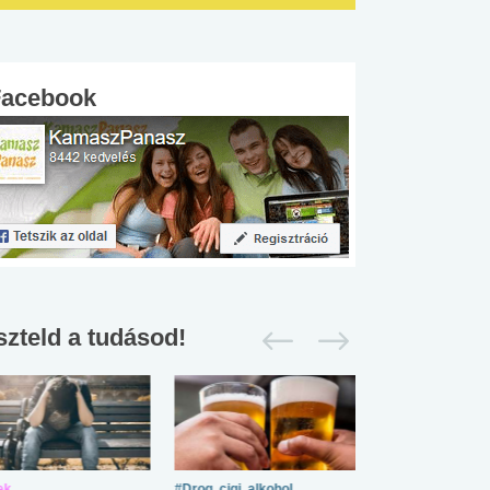
Facebook
szteld a tudásod!
ek
#Drog, cigi, alkohol
#Zöldövezet