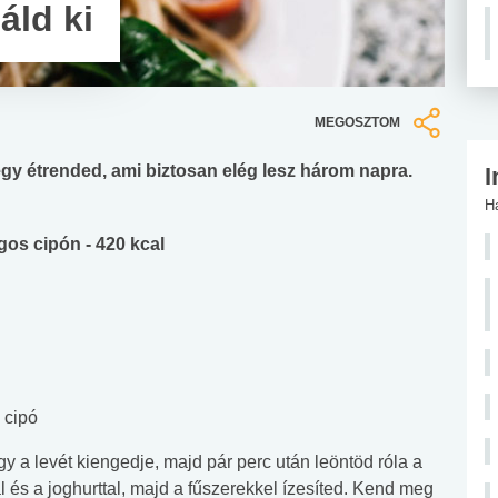
áld ki
MEGOSZTOM
egy étrended, ami biztosan elég lesz három napra.
I
H
os cipón - 420 kcal
 cipó
 a levét kiengedje, majd pár perc után leöntöd róla a
l és a joghurttal, majd a fűszerekkel ízesíted. Kend meg