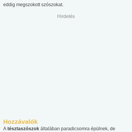
eddig megszokott szószokat.
Hirdetés
Hozzávalók
A
tésztaszószok
általában paradicsomra épülnek, de