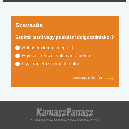
Szavazás
Szoktál lesni vagy puskázni dolgozatíráskor?
Sohasem fordult még elő.
Egyszer-kétszer volt már rá példa.
Gyakran elő szokott fordulni.
SZAVAZAT ELKÜLDÉSE
KAMASZOKRÓL, KAMASZOKTÓL, KAMASZOKNAK