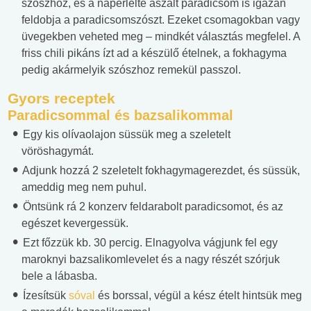
szószhoz, és a napérlelte aszalt paradicsom is igazán
feldobja a paradicsomszószt. Ezeket csomagokban vagy
üvegekben veheted meg – mindkét választás megfelel. A
friss chili pikáns ízt ad a készülő ételnek, a fokhagyma
pedig akármelyik szószhoz remekül passzol.
Gyors receptek
Paradicsommal és bazsalikommal
Egy kis olívaolajon süssük meg a szeletelt
vöröshagymát.
Adjunk hozzá 2 szeletelt fokhagymagerezdet, és süssük,
ameddig meg nem puhul.
Öntsünk rá 2 konzerv feldarabolt paradicsomot, és az
egészet kevergessük.
Ezt főzzük kb. 30 percig. Elnagyolva vágjunk fel egy
maroknyi bazsalikomlevelet és a nagy részét szórjuk
bele a lábasba.
Ízesítsük
sóval
és borssal, végül a kész ételt hintsük meg