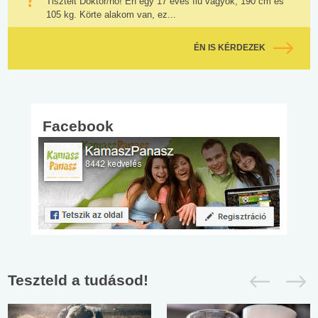
Tisztelt Doktor/nő! Én egy 17 éves fiú vagyok, 190 cm és
105 kg. Körte alakom van, ez...
ÉN IS KÉRDEZEK
Facebook
Teszteld a tudásod!