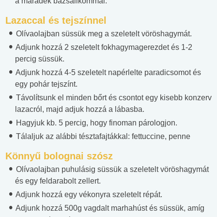
a maradék bazsalikommal.
Lazaccal és tejszínnel
Olívaolajban süssük meg a szeletelt vöröshagymát.
Adjunk hozzá 2 szeletelt fokhagymagerezdet és 1-2
percig süssük.
Adjunk hozzá 4-5 szeletelt napérlelte paradicsomot és
egy pohár tejszínt.
Távolítsunk el minden bőrt és csontot egy kisebb konzerv
lazacról, majd adjuk hozzá a lábasba.
Hagyjuk kb. 5 percig, hogy finoman párologjon.
Tálaljuk az alábbi tésztafajtákkal: fettuccine, penne
Könnyű bolognai szósz
Olívaolajban puhulásig süssük a szeletelt vöröshagymát
és egy feldarabolt zellert.
Adjunk hozzá egy vékonyra szeletelt répát.
Adjunk hozzá 500g vagdalt marhahúst és süssük, amíg