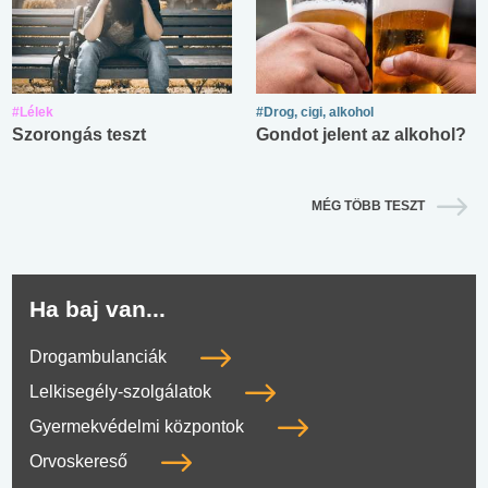
#Lélek
#Drog, cigi, alkohol
Szorongás teszt
Gondot jelent az alkohol?
MÉG TÖBB TESZT
Ha baj van...
Drogambulanciák
Lelkisegély-szolgálatok
Gyermekvédelmi központok
Orvoskereső