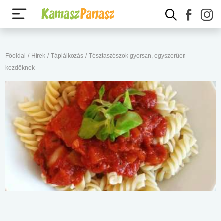
Főoldal
/
Hírek
/
Táplálkozás
/
Tésztaszószok gyorsan, egyszerűen
kezdőknek