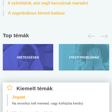
6 szénhidrát, ami segít karcsúnak maradni
A vegetáriánus étrend hatásai
Top témák
#BETEGSÉGEK
#TESTI PROBLÉMÁK
Kiemelt témák
Jogaid
Ha orvoshoz kell menned, vagy kórházba kerülsz