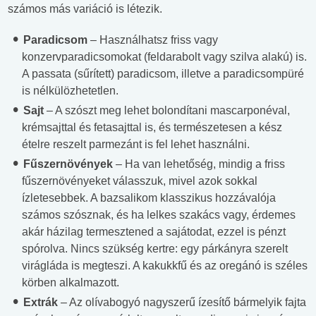
számos más variáció is létezik.
Paradicsom
– Használhatsz friss vagy
konzervparadicsomokat (feldarabolt vagy szilva alakú) is.
A passata (sűrített) paradicsom, illetve a paradicsompüré
is nélkülözhetetlen.
Sajt
– A szószt meg lehet bolondítani mascarponéval,
krémsajttal és fetasajttal is, és természetesen a kész
ételre reszelt parmezánt is fel lehet használni.
Fűszernövények
– Ha van lehetőség, mindig a friss
fűszernövényeket válasszuk, mivel azok sokkal
ízletesebbek. A bazsalikom klasszikus hozzávalója
számos szósznak, és ha lelkes szakács vagy, érdemes
akár házilag termesztened a sajátodat, ezzel is pénzt
spórolva. Nincs szükség kertre: egy párkányra szerelt
virágláda is megteszi. A kakukkfű és az oregánó is széles
körben alkalmazott.
Extrák
– Az olívabogyó nagyszerű ízesítő bármelyik fajta