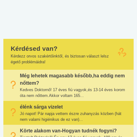
Kérdésed van?
Kérdezz orvos szakértőinktől, és biztosan választ lelsz
égető problémáidra!
Még lehetek magasabb később,ha eddig nem
nőttem?
Kedves Doktornő! 17 éves fiú vagyok,és 13-14 éves korom
óta nem nőttem.Akkor voltam 165...
élénk sárga vizelet
Jó napot! Pár napja vettem észre zuhanyzás közben (hát
nem valami higiénikus de ez van)...
Körte alakom van-Hogyan tudnék fogyni?