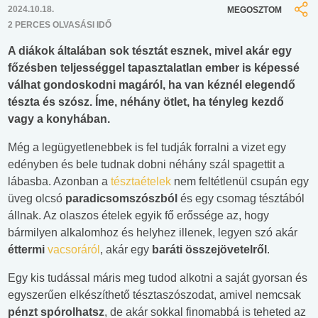
2024.10.18.
MEGOSZTOM
2 PERCES OLVASÁSI IDŐ
A diákok általában sok tésztát esznek, mivel akár egy
főzésben teljességgel tapasztalatlan ember is képessé
válhat gondoskodni magáról, ha van kéznél elegendő
tészta és szósz. Íme, néhány ötlet, ha tényleg kezdő
vagy a konyhában.
Még a legügyetlenebbek is fel tudják forralni a vizet egy
edényben és bele tudnak dobni néhány szál spagettit a
lábasba. Azonban a
tésztaételek
nem feltétlenül csupán egy
üveg olcsó
paradicsomszószból
és egy csomag tésztából
állnak. Az olaszos ételek egyik fő erőssége az, hogy
bármilyen alkalomhoz és helyhez illenek, legyen szó akár
éttermi
vacsoráról
, akár egy
baráti összejövetelről
.
Egy kis tudással máris meg tudod alkotni a saját gyorsan és
egyszerűen elkészíthető tésztaszószodat, amivel nemcsak
pénzt spórolhatsz
, de akár sokkal finomabbá is teheted az