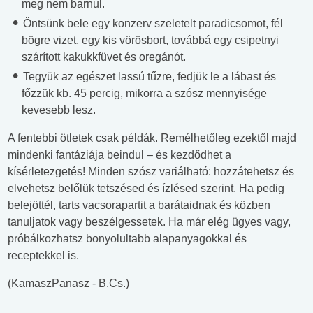
meg nem barnul.
Öntsünk bele egy konzerv szeletelt paradicsomot, fél
bögre vizet, egy kis vörösbort, továbbá egy csipetnyi
szárított kakukkfüvet és oregánót.
Tegyük az egészet lassú tűzre, fedjük le a lábast és
főzzük kb. 45 percig, mikorra a szósz mennyisége
kevesebb lesz.
A fentebbi ötletek csak példák. Remélhetőleg ezektől majd
mindenki fantáziája beindul – és kezdődhet a
kísérletezgetés! Minden szósz variálható: hozzátehetsz és
elvehetsz belőlük tetszésed és ízlésed szerint. Ha pedig
belejöttél, tarts vacsorapartit a barátaidnak és közben
tanuljatok vagy beszélgessetek. Ha már elég ügyes vagy,
próbálkozhatsz bonyolultabb alapanyagokkal és
receptekkel is.
(KamaszPanasz - B.Cs.)