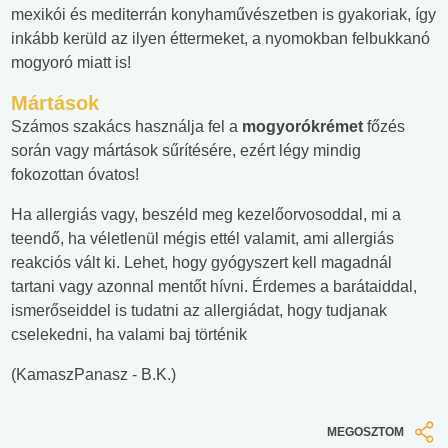
mexikói és mediterrán konyhaművészetben is gyakoriak, így
inkább kerüld az ilyen éttermeket, a nyomokban felbukkanó
mogyoró miatt is!
Mártások
Számos szakács használja fel a
mogyorókrémet
főzés
során vagy mártások sűrítésére, ezért légy mindig
fokozottan óvatos!
Ha allergiás vagy, beszéld meg kezelőorvosoddal, mi a
teendő, ha véletlenül mégis ettél valamit, ami allergiás
reakciós vált ki. Lehet, hogy gyógyszert kell magadnál
tartani vagy azonnal mentőt hívni. Érdemes a barátaiddal,
ismerőseiddel is tudatni az allergiádat, hogy tudjanak
cselekedni, ha valami baj történik
(KamaszPanasz - B.K.)
MEGOSZTOM