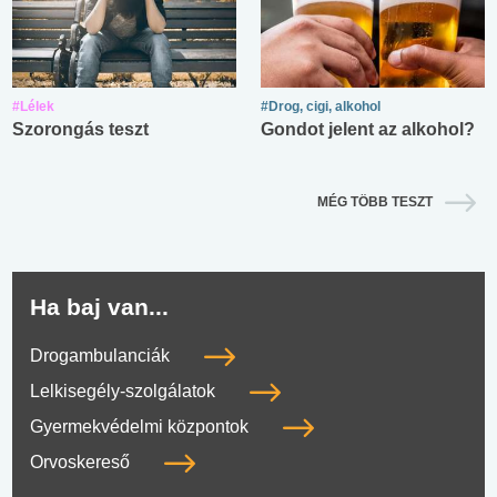
#Lélek
#Drog, cigi, alkohol
Szorongás teszt
Gondot jelent az alkohol?
MÉG TÖBB TESZT
Ha baj van...
Drogambulanciák
Lelkisegély-szolgálatok
Gyermekvédelmi központok
Orvoskereső