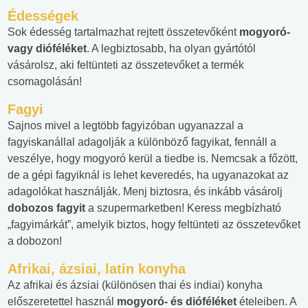
Édességek
Sok édesség tartalmazhat rejtett összetevőként
mogyoró-
vagy dióféléket
. A legbiztosabb, ha olyan gyártótól
vásárolsz, aki feltünteti az összetevőket a termék
csomagolásán!
Fagyi
Sajnos mivel a legtöbb fagyizóban ugyanazzal a
fagyiskanállal adagolják a különböző fagyikat, fennáll a
veszélye, hogy mogyoró kerül a tiedbe is. Nemcsak a főzött,
de a gépi fagyiknál is lehet keveredés, ha ugyanazokat az
adagolókat használják. Menj biztosra, és inkább vásárolj
dobozos fagyit
a szupermarketben! Keress megbízható
„fagyimárkát”, amelyik biztos, hogy feltünteti az összetevőket
a dobozon!
Afrikai, ázsiai, latin konyha
Az afrikai és ázsiai (különösen thai és indiai) konyha
előszeretettel használ
mogyoró- és dióféléket
ételeiben. A