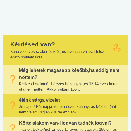
Kérdésed van?
Kérdezz orvos szakértőinktől, és biztosan választ lelsz
égető problémáidra!
Még lehetek magasabb később,ha eddig nem
nőttem?
Kedves Doktornő! 17 éves fiú vagyok,és 13-14 éves korom
óta nem nőttem.Akkor voltam 165...
élénk sárga vizelet
Jó napot! Pár napja vettem észre zuhanyzás közben (hát
nem valami higiénikus de ez van)...
Körte alakom van-Hogyan tudnék fogyni?
Tisztelt Doktor/nő! Én egy 17 éves fiú vagyok, 190 cm és