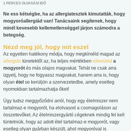
1 PERCES OLVASÁSI IDŐ
Ne ess kétségbe, ha az allergiatesztek kimutatták, hogy
mogyoróallergiád van! Tanácsaink segítenek, hogy
minél kevesebb kellemetlenséggel járjon számodra a
betegség.
Nézd meg jól, hogy mit eszel
Az egyetlen hatékony módja, hogy megkíméld magad az
allergiás
tünetektől az, ha teljes mértékben
elkerülöd
a
mogyorót
és más olajos magvakat. Tehát ne csak arra
ügyelj, hogy ne fogyassz magvakat, hanem arra is, hogy
olyan
étel
se kerüljön a szervezetedbe, amely esetleg
nyomokban tartalmazhatja őket!
Úgy tudsz meggyőződni arról, hogy egy élelmiszer nem
tartalmaz-e mogyorót, ha elolvasod a csomagoláson az
összetevőket. Az élelmiszergyártó cégeknek mindig fel kell
tüntetniük, hogy az adott étel tartalmaz-e mogyorót, vagy
esetleg olyan gyárban készült, ahol mogyoróval is