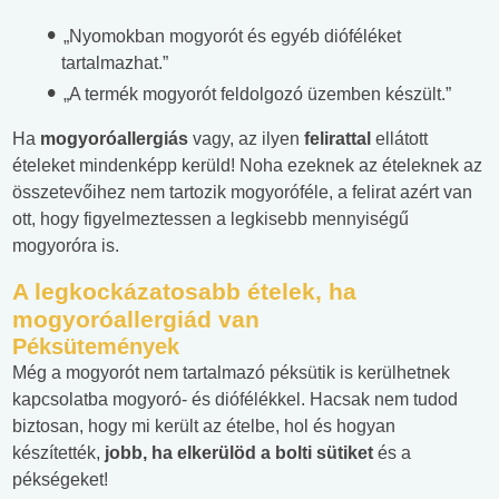
„Nyomokban mogyorót és egyéb dióféléket
tartalmazhat.”
„A termék mogyorót feldolgozó üzemben készült.”
Ha
mogyoróallergiás
vagy, az ilyen
felirattal
ellátott
ételeket mindenképp kerüld! Noha ezeknek az ételeknek az
összetevőihez nem tartozik mogyoróféle, a felirat azért van
ott, hogy figyelmeztessen a legkisebb mennyiségű
mogyoróra is.
A legkockázatosabb ételek, ha
mogyoróallergiád van
Péksütemények
Még a mogyorót nem tartalmazó péksütik is kerülhetnek
kapcsolatba mogyoró- és diófélékkel. Hacsak nem tudod
biztosan, hogy mi került az ételbe, hol és hogyan
készítették,
jobb, ha elkerülöd a bolti sütiket
és a
pékségeket!