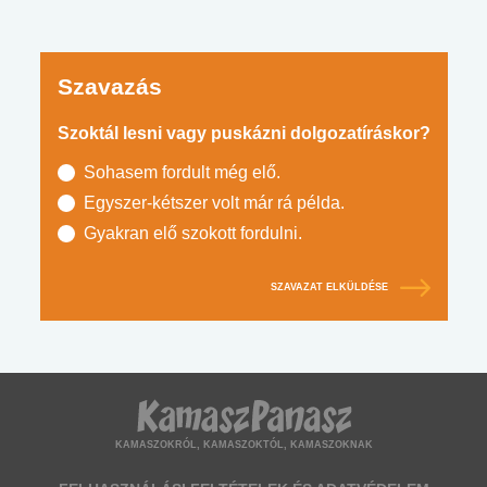
Szavazás
Szoktál lesni vagy puskázni dolgozatíráskor?
Sohasem fordult még elő.
Egyszer-kétszer volt már rá példa.
Gyakran elő szokott fordulni.
SZAVAZAT ELKÜLDÉSE
KAMASZOKRÓL, KAMASZOKTÓL, KAMASZOKNAK