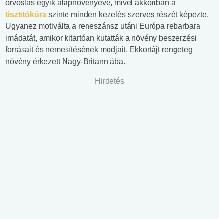
orvoslás egyik alapnövényévé, mivel akkoriban a
tisztítókúra
szinte minden kezelés szerves részét képezte.
Ugyanez motiválta a reneszánsz utáni Európa rebarbara
imádatát, amikor kitartóan kutatták a növény beszerzési
forrásait és nemesítésének módjait. Ekkortájt rengeteg
növény érkezett Nagy-Britanniába.
Hirdetés