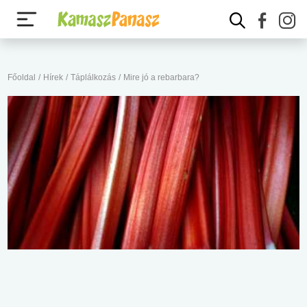
Főoldal
/
Hírek
/
Táplálkozás
/
Mire jó a rebarbara?