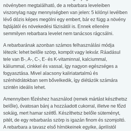
növényben megtalálható, de a rebarbara leveleiben
viszonylag nagy mennyiségben van jelen: 5 kilónyi levélben
lévő dózis képes megölni egy embert, bár ez függ a növény
fajtájától és növekedési fázisától is. Ennek ellenére
semmilyen rebarbara levelet nem tanácsos rágcsálni.
A rebarbarának azonban számos felhasználási módja
létezik: lehet belőle szörp, kompót vagy lekvár. Ráadásul
tele van B-, A-, C-, E- és K-vitaminnal, kalciummal,
káliummal, cinkkel és vassal, így nagyon egészséges a
fogyasztása. Mivel alacsony kaliriatartalmú és
szénhidrátokban sem bővelkedik, így diétázók számára
szintén ideális lehet.
Amennyiben főzéshez használod (remek mártást készthetsz
belőle), óvatosan bánj a hozzáadott cukorral, illetve ne főzd
sokáig, mert hamar szétfő. Készíthetsz belőle süteményt,
pitét, de egy rebarbarás szörp is igazán finom és szomjoltó.
A rebarbara a tavasz első hírnökeinek egyike, áprilistól