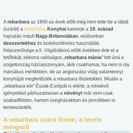
A
rebarbara
az 1800-as évek előtt még nem tette be a lábát
(szárát) a
konyhába
.
Konyhai
karrierje a
19. század
hajnalán indult
Nagy-Britanniában
, elsősorban
desszertekhez
és borkészítéshez használták.
Népszerűsége a II. Vilgáháború előtti években érte el a
tetőfokát, ekkorra valóságos „
rebarbara mánia
” lett úrrá a
szigetország háziasszonyain, akik csakhamar, ha nem is oly
mániákus mértékben, de az angolszász világ valamennyi
konyháját megfertőzték a rebarbara őrületükkel. Miután a
„rebarbara kór” Észak-Európát is elérte, a növekvő
igényekkel párhuzamosan a
növényt
már nem csak
szabadföldön, hanem üvegházakban és pincékben is
termesztették.
A rebarbara szára finom, a levele
mérgező