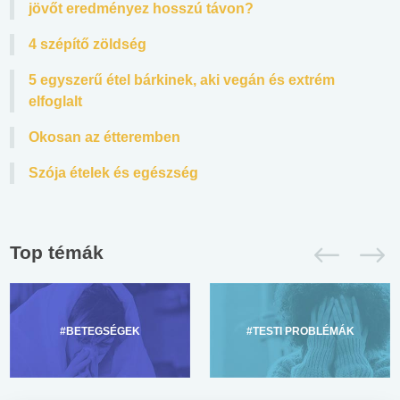
jövőt eredményez hosszú távon?
4 szépítő zöldség
5 egyszerű étel bárkinek, aki vegán és extrém
elfoglalt
Okosan az étteremben
Szója ételek és egészség
Top témák
#BETEGSÉGEK
#TESTI PROBLÉMÁK