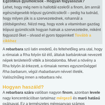
Egzotikus gyümölcsök - Hogyan fogyasszuk?
Lehet, hogy még nem is hallottál ezekről a finom, ám annál
egészségesebb trópusi gyümölcsökről – pedig ha tudnád,
hogy milyen jók is a szervezetednek, rohannál a
zöldségeshez. Nézd meg, hogy ezek a vitaminban gazdag
trópusi gyümölcsök hogyan hatnak a szervezetedre, miként
fogyaszd őket – olvasd el gyors tippjeinket!
Tovább a
cikkhez
A
rebarbara
szó latin eredetű, és feltehetőleg arra utal, hogy
a rómaiak a Rha folyón túl élő, általuk barbároknak nevezett
népek területeiről vitték a birodalomba. Mivel a növény a
Rha folyón át érkezett, a rómaiak nemes egyszerűséggel
Rha barbarum
, végül
rhabarbarum
névvel illeték.
Valószínűleg innen a rebarbara név.
Hogyan haszáld?
A
rebarbara szára
valóban nagyon
finom
, azonban
levele
nagy koncentrációban tartalmaz
mérgező
és
maró hatású
oxálsavat. Ez a természetes méreganyag számos