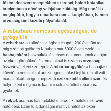
főként desszert receptekben szerepel, holott botanikai
értelemben a növény valójában zöldség. Még ennél is
meglepőbb, hogy a rebarbara nem a konyhában, hanem
orvosságként kezdte pályafutását.
A rebarbara nemcsak egészséges, de
gyógyít is
A
rebarbara
a kulináris világban csupán 200 éve tűnt fel,
míg szárított gyökerét Kínában már 5000 évvel ezelőtt is
hashajtóként
használták, és írásos dokumentumok alapján
az ókori görögöknél és rómaiaknál is számos
orvosság
összetevőjeként szerepelt. A
rebarbaragyökér
a hashajtást
követően nem sokkal adsztringens hatást fejt ki, emiatt volt
már az ókorban igen népszerű
székrekedés elleni szer
, és
helyenként még ma is kapni e célra szárított rebarbara
gyökeret.
A
rebarbara
más hashajtóktól eltérően kíméletes és rövid
hatóidejű. Ezen tulajdonságai miatt válhatott az ókori