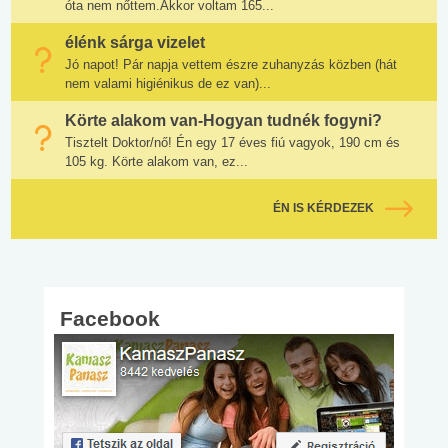
óta nem nőttem.Akkor voltam 165...
élénk sárga vizelet
Jó napot! Pár napja vettem észre zuhanyzás közben (hát
nem valami higiénikus de ez van)...
Körte alakom van-Hogyan tudnék fogyni?
Tisztelt Doktor/nő! Én egy 17 éves fiú vagyok, 190 cm és
105 kg. Körte alakom van, ez...
ÉN IS KÉRDEZEK
Facebook