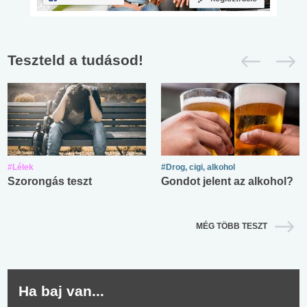
Teszteld a tudásod!
#Lélek
#Drog, cigi, alkohol
Szorongás teszt
Gondot jelent az alkohol?
MÉG TÖBB TESZT
Ha baj van...