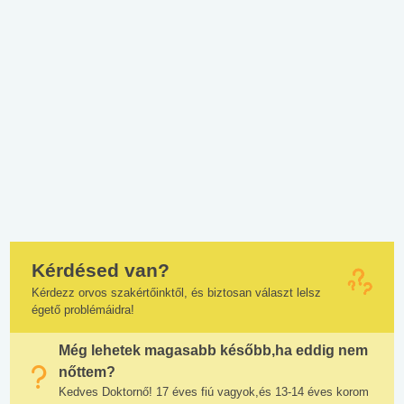
Kérdésed van?
Kérdezz orvos szakértőinktől, és biztosan választ lelsz
égető problémáidra!
Még lehetek magasabb később,ha eddig nem
nőttem?
Kedves Doktornő! 17 éves fiú vagyok,és 13-14 éves korom