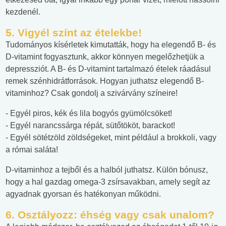
kezdenél.
5. Vigyél színt az ételekbe!
Tudományos kísérletek kimutatták, hogy ha elegendő B- és
D-vitamint fogyasztunk, akkor könnyen megelőzhetjük a
depressziót. A B- és D-vitamint tartalmazó ételek ráadásul
remek szénhidrátforrások. Hogyan juthatsz elegendő B-
vitaminhoz? Csak gondolj a szivárvány színeire!
- Egyél piros, kék és lila bogyós gyümölcsöket!
- Egyél narancssárga répát, sütőtököt, barackot!
- Egyél sötétzöld zöldségeket, mint például a brokkoli, vagy
a római saláta!
D-vitaminhoz a tejből és a halból juthatsz. Külön bónusz,
hogy a hal gazdag omega-3 zsírsavakban, amely segít az
agyadnak gyorsan és hatékonyan működni.
6. Osztályozz: éhség vagy csak unalom?