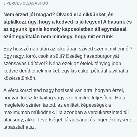
3 PERCES OLVASÁSI IDŐ
Nem érzed jól magad? Olvasd el a cikkünket, és
táplálkozz úgy, hogy a kedved is jó legyen! A hasunk és
az agyunk igenis komoly kapcsolatban áll egymással,
ezért egyáltalán nem mindegy, hogy mit eszünk.
Egy hosszú nap után az iskolában szíved szerint mit ennél?
Egy nagy, forró, csokis sütit? Esetleg hasábburgonyát
szénsavas üdítővel? Néha ezek az ételek tényleg jobb
kedvre deríthetnek minket, egy kis cukor például javíthat a
közérzetünkön.
A vércukorszinted nagy hatással van arra, hogyan érzel,
hogyan tudsz fizikailag vagy szellemileg teljesíteni. Ha a
megfelelő szinten tartod, az említett képességek a
maximumon működnek. Ha azonban a vércukorszinted túl
alacsony, akkor levertséget, fáradtságot és ingerlékenységet
tapasztalhatsz.