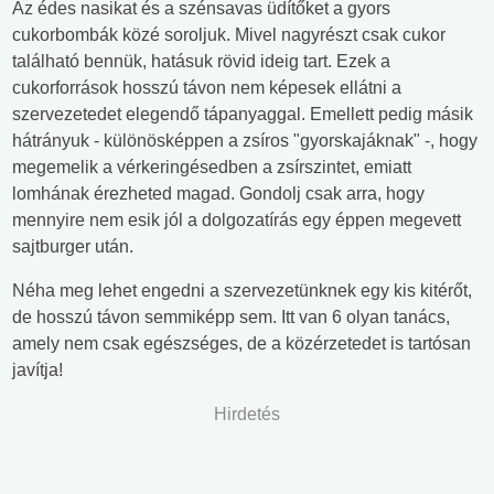
Az édes nasikat és a szénsavas üdítőket a gyors
cukorbombák közé soroljuk. Mivel nagyrészt csak cukor
található bennük, hatásuk rövid ideig tart. Ezek a
cukorforrások hosszú távon nem képesek ellátni a
szervezetedet elegendő tápanyaggal. Emellett pedig másik
hátrányuk - különösképpen a zsíros "gyorskajáknak" -, hogy
megemelik a vérkeringésedben a zsírszintet, emiatt
lomhának érezheted magad. Gondolj csak arra, hogy
mennyire nem esik jól a dolgozatírás egy éppen megevett
sajtburger után.
Néha meg lehet engedni a szervezetünknek egy kis kitérőt,
de hosszú távon semmiképp sem. Itt van 6 olyan tanács,
amely nem csak egészséges, de a közérzetedet is tartósan
javítja!
Hirdetés