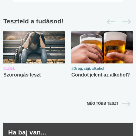
Teszteld a tudásod!
#Lélek
#Drog, cigi, alkohol
Szorongás teszt
Gondot jelent az alkohol?
MÉG TÖBB TESZT
Ha baj van...