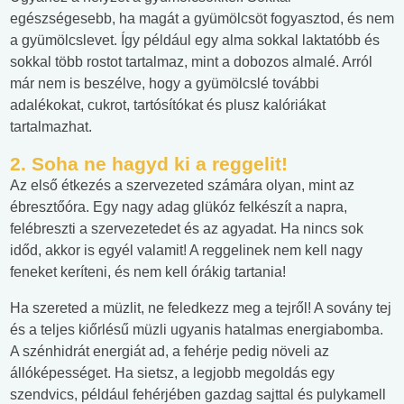
egészségesebb, ha magát a gyümölcsöt fogyasztod, és nem
a gyümölcslevet. Így például egy alma sokkal laktatóbb és
sokkal több rostot tartalmaz, mint a dobozos almalé. Arról
már nem is beszélve, hogy a gyümölcslé további
adalékokat, cukrot, tartósítókat és plusz kalóriákat
tartalmazhat.
2. Soha ne hagyd ki a reggelit!
Az első étkezés a szervezeted számára olyan, mint az
ébresztőóra. Egy nagy adag glükóz felkészít a napra,
felébreszti a szervezetedet és az agyadat. Ha nincs sok
időd, akkor is egyél valamit! A reggelinek nem kell nagy
feneket keríteni, és nem kell órákig tartania!
Ha szereted a müzlit, ne feledkezz meg a tejről! A sovány tej
és a teljes kiőrlésű müzli ugyanis hatalmas energiabomba.
A szénhidrát energiát ad, a fehérje pedig növeli az
állóképességet. Ha sietsz, a legjobb megoldás egy
szendvics, például fehérjében gazdag sajttal és pulykamell