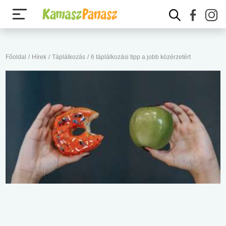
Főoldal
/
Hírek
/
Táplálkozás
/
6 táplálkozási tipp a jobb közérzetért