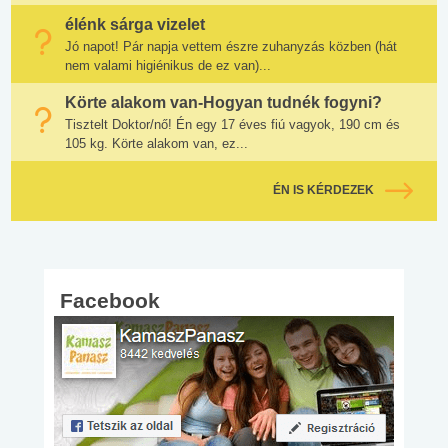
élénk sárga vizelet
Jó napot! Pár napja vettem észre zuhanyzás közben (hát
nem valami higiénikus de ez van)...
Körte alakom van-Hogyan tudnék fogyni?
Tisztelt Doktor/nő! Én egy 17 éves fiú vagyok, 190 cm és
105 kg. Körte alakom van, ez...
ÉN IS KÉRDEZEK
Facebook