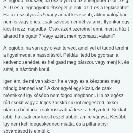
A legjobb módszer, ha osztályozod az éhségedet 1-től 10-ig.
A 10-es a legnagyobb éhséget jelenti, az 1-es a legkisebbet.
Ha az osztályozás 5 vagy annál kevesebb, akkor valójában
nem is vagy éhes, csak szívesen ennél valamit. Ilyenkor egy
kicsit nézz magadba. Csak azért szeretnél enni, mert a házit
akarod halogatni? Vagy azért, mert nyomaszt valami?
A legjobb, ha van egy olyan terved, amellyel el tudod terelni
a figyelmedet a nassolásról. Például tedd be gyorsan a
kedvenc zenédet, és hallgasd meg párszor, vagy menj ki, és
sétálj a háztömb körül.
Igen ám, de mi van akkor, ha a vágy és a késztetés még
mindig benned van? Akkor egyél egy kicsit, de csak
mértékkel! Így később nem fogod megbánni. Ha az egész
rúd csokit vagy a teljes zacskó cukrot megeszed, akkor
utána a bűntudat csak rosszabbá teszi a helyzeted. Sokkal
jobb, ha csak egy kicsit eszel abból, amire vágysz. Később
így nem kell idegeskedned miatta, és a pillanatnyi
sóvárgásod is elmúlik.