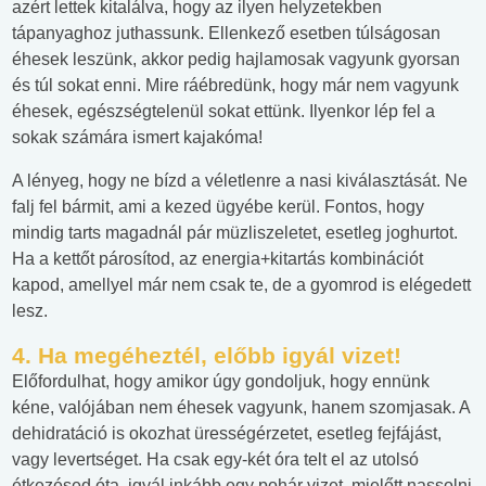
azért lettek kitalálva, hogy az ilyen helyzetekben
tápanyaghoz juthassunk. Ellenkező esetben túlságosan
éhesek leszünk, akkor pedig hajlamosak vagyunk gyorsan
és túl sokat enni. Mire ráébredünk, hogy már nem vagyunk
éhesek, egészségtelenül sokat ettünk. Ilyenkor lép fel a
sokak számára ismert kajakóma!
A lényeg, hogy ne bízd a véletlenre a nasi kiválasztását. Ne
falj fel bármit, ami a kezed ügyébe kerül. Fontos, hogy
mindig tarts magadnál pár müzliszeletet, esetleg joghurtot.
Ha a kettőt párosítod, az energia+kitartás kombinációt
kapod, amellyel már nem csak te, de a gyomrod is elégedett
lesz.
4. Ha megéheztél, előbb igyál vizet!
Előfordulhat, hogy amikor úgy gondoljuk, hogy ennünk
kéne, valójában nem éhesek vagyunk, hanem szomjasak. A
dehidratáció is okozhat ürességérzetet, esetleg fejfájást,
vagy levertséget. Ha csak egy-két óra telt el az utolsó
étkezésed óta, igyál inkább egy pohár vizet, mielőtt nassolni