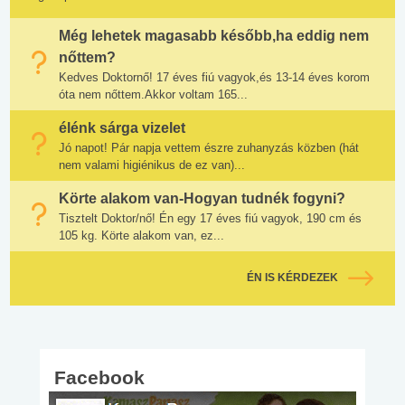
Még lehetek magasabb később,ha eddig nem
nőttem?
Kedves Doktornő! 17 éves fiú vagyok,és 13-14 éves korom
óta nem nőttem.Akkor voltam 165...
élénk sárga vizelet
Jó napot! Pár napja vettem észre zuhanyzás közben (hát
nem valami higiénikus de ez van)...
Körte alakom van-Hogyan tudnék fogyni?
Tisztelt Doktor/nő! Én egy 17 éves fiú vagyok, 190 cm és
105 kg. Körte alakom van, ez...
ÉN IS KÉRDEZEK
Facebook