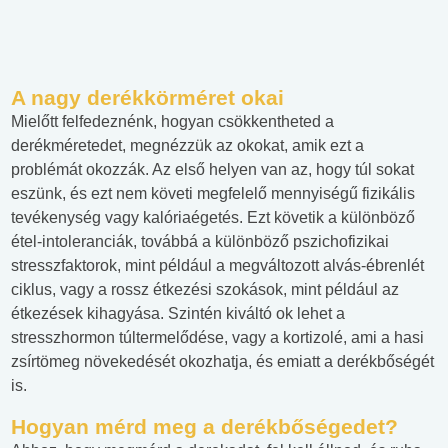
A nagy derékkörméret okai
Mielőtt felfedeznénk, hogyan csökkentheted a
derékméretedet, megnézzük az okokat, amik ezt a
problémát okozzák. Az első helyen van az, hogy túl sokat
eszünk, és ezt nem követi megfelelő mennyiségű fizikális
tevékenység vagy kalóriaégetés. Ezt követik a különböző
étel-intoleranciák, továbbá a különböző pszichofizikai
stresszfaktorok, mint például a megváltozott alvás-ébrenlét
ciklus, vagy a rossz étkezési szokások, mint például az
étkezések kihagyása. Szintén kiváltó ok lehet a
stresszhormon túltermelődése, vagy a kortizolé, ami a hasi
zsírtömeg növekedését okozhatja, és emiatt a derékbőségét
is.
Hogyan mérd meg a derékbőségedet?