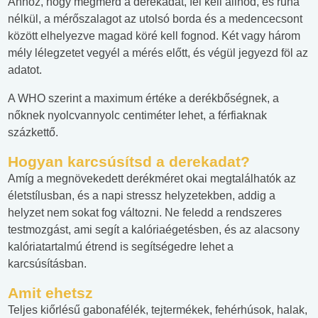
Ahhoz, hogy megmérd a derekadat, fel kell állnod, és ruha
nélkül, a mérőszalagot az utolsó borda és a medencecsont
között elhelyezve magad köré kell fognod. Két vagy három
mély lélegzetet vegyél a mérés előtt, és végül jegyezd föl az
adatot.
A WHO szerint a maximum értéke a derékbőségnek, a
nőknek nyolcvannyolc centiméter lehet, a férfiaknak
százkettő.
Hogyan karcsúsítsd a derekadat?
Amíg a megnövekedett derékméret okai megtalálhatók az
életstílusban, és a napi stressz helyzetekben, addig a
helyzet nem sokat fog változni. Ne feledd a rendszeres
testmozgást, ami segít a kalóriaégetésben, és az alacsony
kalóriatartalmú étrend is segítségedre lehet a
karcsúsításban.
Amit ehetsz
Teljes kiőrlésű gabonafélék, tejtermékek, fehérhúsok, halak,