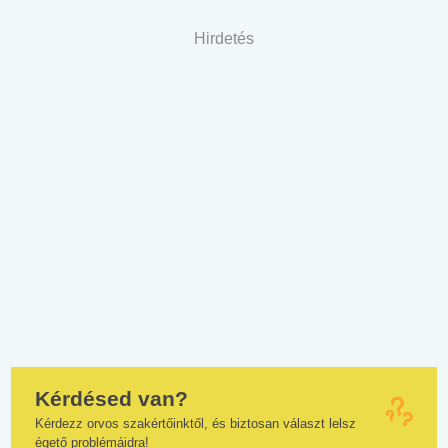
Hirdetés
Kérdésed van?
Kérdezz orvos szakértőinktől, és biztosan választ lelsz
égető problémáidra!