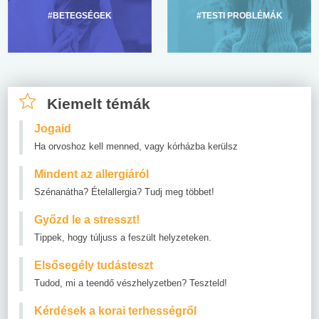
#BETEGSÉGEK
#TESTI PROBLÉMÁK
Kiemelt témák
Jogaid
Ha orvoshoz kell menned, vagy kórházba kerülsz
Mindent az allergiáról
Szénanátha? Ételallergia? Tudj meg többet!
Győzd le a stresszt!
Tippek, hogy túljuss a feszült helyzeteken.
Elsősegély tudásteszt
Tudod, mi a teendő vészhelyzetben? Teszteld!
Kérdések a korai terhességről