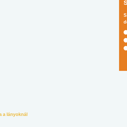
S
d
a a lányoknál