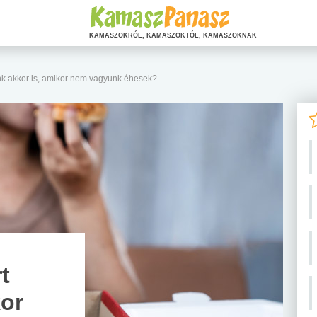
KAMASZOKRÓL, KAMASZOKTÓL, KAMASZOKNAK
nk akkor is, amikor nem vagyunk éhesek?
t
kor