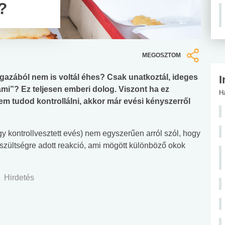
?
MEGOSZTOM
 igazából nem is voltál éhes? Csak unatkoztál, ideges
I
ami”? Ez teljesen emberi dolog. Viszont ha ez
H
m tudod kontrollálni, akkor már evési kényszerről
 kontrollvesztett evés) nem egyszerűen arról szól, hogy
eszültségre adott reakció, ami mögött különböző okok
Hirdetés