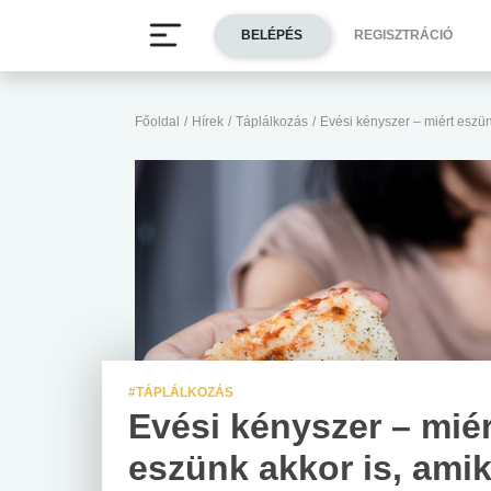
BELÉPÉS
REGISZTRÁCIÓ
Főoldal
/
Hírek
/
Táplálkozás
/
Evési kényszer – miért eszü
#TÁPLÁLKOZÁS
Evési kényszer – miér
eszünk akkor is, ami