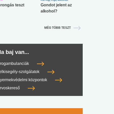
rongás teszt
Gondot jelent az
Mekkora az ö
alkohol?
lábnyomod?
MÉG TÖBB TESZT
a baj van...
rogambulanciák
elkisegély-szolgálatok
yermekvédelmi központok
rvoskereső