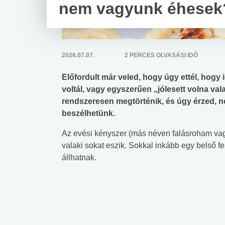
nem vagyunk éhesek
2026.07.07.
2 PERCES OLVASÁSI IDŐ
Előfordult már veled, hogy úgy ettél, hogy
voltál, vagy egyszerűen „jólesett volna val
rendszeresen megtörténik, és úgy érzed, ne
beszélhetünk.
Az evési kényszer (más néven falásroham vagy
valaki sokat eszik. Sokkal inkább egy belső f
állhatnak.