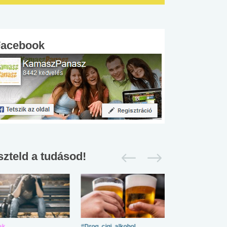
Facebook
szteld a tudásod!
ek
#Drog, cigi, alkohol
#Zöldövezet