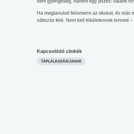
nem gyengeség, hanem egy jelzés: valami ni
lent az
Mekkora az ökológiai
Elsősegély
Ha megtanulod felismerni az okokat, és más mó
lábnyomod?
tudásteszt
változás felé. Nem kell tökéletesnek lenned –
Kapcsolódó címkék
TÁPLÁLKOZÁSI ZAVAR