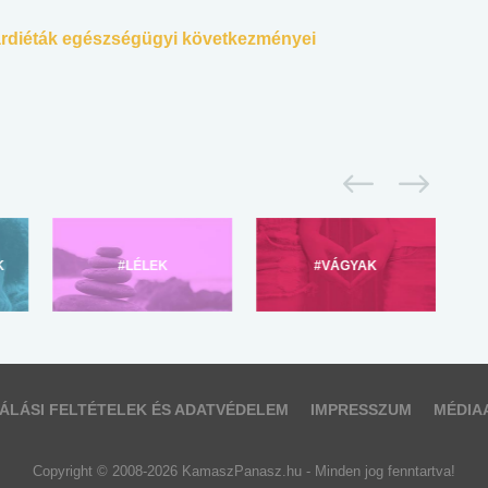
tárdiéták egészségügyi következményei
K
#LÉLEK
#VÁGYAK
ÁLÁSI FELTÉTELEK ÉS ADATVÉDELEM
IMPRESSZUM
MÉDIA
Copyright © 2008-2026 KamaszPanasz.hu - Minden jog fenntartva!