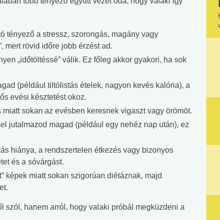
lában több tényező együtt vezet oda, hogy valaki így
tó tényező a stressz, szorongás, magány vagy
 mert rövid időre jobb érzést ad.
nyen „időtöltéssé” válik. Ez főleg akkor gyakori, ha sok
ad (például tiltólistás ételek, nagyon kevés kalória), a
ős evési késztetést okoz.
 miatt sokan az evésben keresnek vigaszt vagy örömöt.
l jutalmazod magad (például egy nehéz nap után), ez
ás hiánya, a rendszertelen étkezés vagy bizonyos
et és a sóvárgást.
st” képek miatt sokan szigorúan diétáznak, majd
et.
ől szól, hanem arról, hogy valaki próbál megküzdeni a