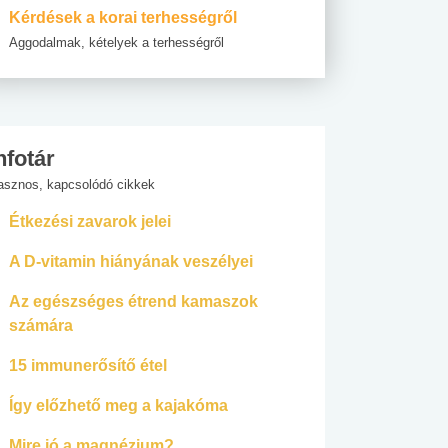
Kérdések a korai terhességről
Aggodalmak, kételyek a terhességről
nfotár
asznos, kapcsolódó cikkek
Étkezési zavarok jelei
A D-vitamin hiányának veszélyei
Az egészséges étrend kamaszok
számára
15 immunerősítő étel
Így előzhető meg a kajakóma
Mire jó a magnézium?