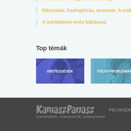
Hánytatás, hashajtózás, anorexia: A sz
A mértéktelen evés hátrányai
Top témák
ZÜLŐKNEK
#BETEGSÉGEK
#TESTI PROBLÉMÁ
FELHASZN
KAMASZOKRÓL, KAMASZOKTÓL, KAMASZOKNAK