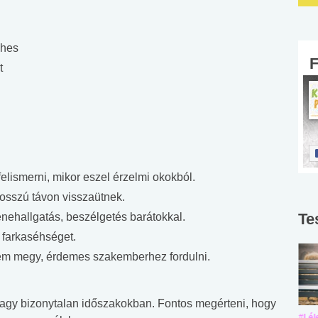
éhes
t
lismerni, mikor eszel érzelmi okokból.
hosszú távon visszaütnek.
Te
enehallgatás, beszélgetés barátokkal.
a farkaséhséget.
em megy, érdemes szakemberhez fordulni.
 vagy bizonytalan időszakokban. Fontos megérteni, hogy
#Suli, munka
#Suli, munka
#Lél