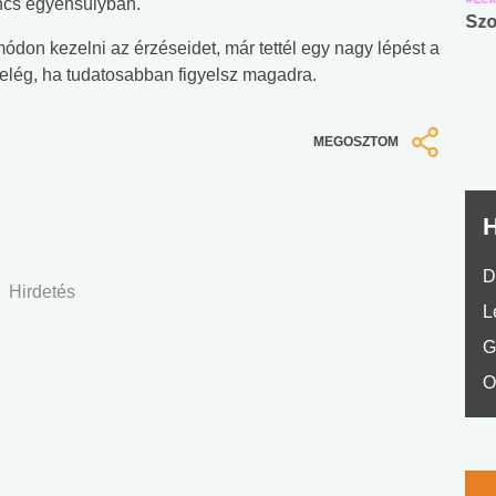
ncs egyensúlyban.
Angol középfokú
Internet-függőség
Szo
don kezelni az érzéseidet, már tettél egy nagy lépést a
nyelvvizsga teszt -
teszt
 elég, ha tudatosabban figyelsz magadra.
No.42
MEGOSZTOM
H
D
Hirdetés
L
G
O