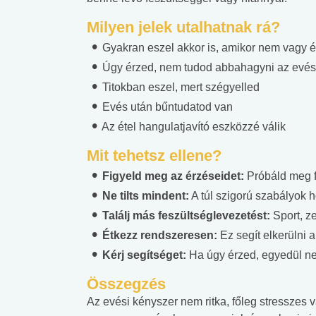
Milyen jelek utalhatnak rá?
Gyakran eszel akkor is, amikor nem vagy 
Úgy érzed, nem tudod abbahagyni az evés
Titokban eszel, mert szégyelled
Evés után bűntudatod van
Az étel hangulatjavító eszközzé válik
Mit tehetsz ellene?
Figyeld meg az érzéseidet:
Próbáld meg fe
Ne tilts mindent:
A túl szigorú szabályok 
Találj más feszültséglevezetést:
Sport, z
Étkezz rendszeresen:
Ez segít elkerülni 
Kérj segítséget:
Ha úgy érzed, egyedül n
Összegzés
Az evési kényszer nem ritka, főleg stresszes
 alkohol
#Zöldövezet
#Betegségek