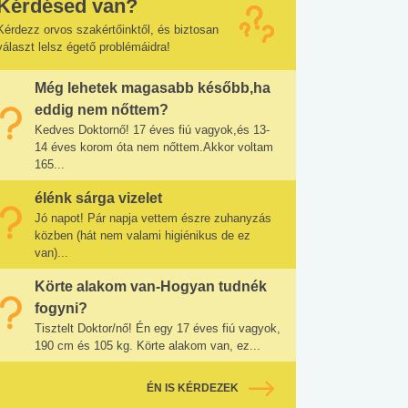
Kérdésed van?
Kérdezz orvos szakértőinktől, és biztosan
választ lelsz égető problémáidra!
Még lehetek magasabb később,ha
eddig nem nőttem?
Kedves Doktornő! 17 éves fiú vagyok,és 13-
14 éves korom óta nem nőttem.Akkor voltam
165...
élénk sárga vizelet
Jó napot! Pár napja vettem észre zuhanyzás
közben (hát nem valami higiénikus de ez
van)...
Körte alakom van-Hogyan tudnék
fogyni?
Tisztelt Doktor/nő! Én egy 17 éves fiú vagyok,
190 cm és 105 kg. Körte alakom van, ez...
ÉN IS KÉRDEZEK