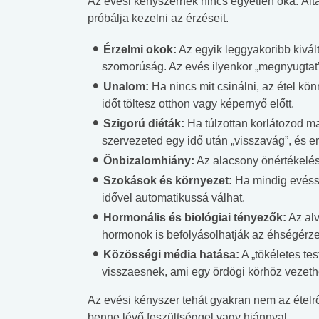
Az evési kényszernek nincs egyetlen oka. Álta
próbálja kezelni az érzéseit.
Érzelmi okok:
Az egyik leggyakoribb kivál
szomorúság. Az evés ilyenkor „megnyugtat”,
Unalom:
Ha nincs mit csinálni, az étel kön
időt töltesz otthon vagy képernyő előtt.
Szigorú diéták:
Ha túlzottan korlátozod mag
szervezeted egy idő után „visszavág”, és er
Önbizalomhiány:
Az alacsony önértékelés
Szokások és környezet:
Ha mindig evésse
idővel automatikussá válhat.
Hormonális és biológiai tényezők:
Az alv
hormonok is befolyásolhatják az éhségérzet
Közösségi média hatása:
A „tökéletes te
visszaesnek, ami egy ördögi körhöz vezeth
Az evési kényszer tehát gyakran nem az ételr
benne lévő feszültséggel vagy hiánnyal.