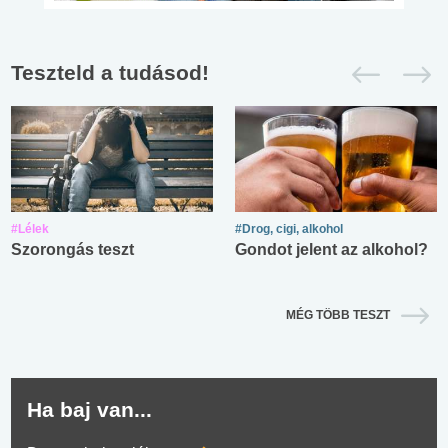
Teszteld a tudásod!
#Lélek
#Drog, cigi, alkohol
Szorongás teszt
Gondot jelent az alkohol?
MÉG TÖBB TESZT
Ha baj van...