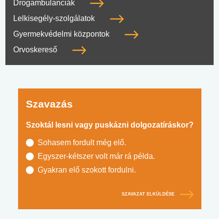
Drogambulanciák
Lelkisegély-szolgálatok
Gyermekvédelmi központok
Orvoskereső
Szavazás
Szoktál lesni vagy puskázni dolgozatíráskor?
Sohasem fordult még elő.
Egyszer-kétszer volt már rá példa.
Gyakran elő szokott fordulni.
SZAVAZAT ELKÜLDÉSE