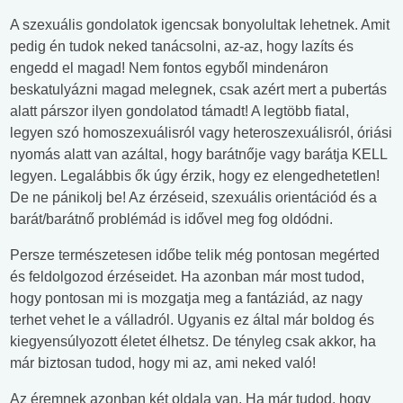
A szexuális gondolatok igencsak bonyolultak lehetnek. Amit
pedig én tudok neked tanácsolni, az-az, hogy lazíts és
engedd el magad! Nem fontos egyből mindenáron
beskatulyázni magad melegnek, csak azért mert a pubertás
alatt párszor ilyen gondolatod támadt! A legtöbb fiatal,
legyen szó homoszexuálisról vagy heteroszexuálisról, óriási
nyomás alatt van azáltal, hogy barátnője vagy barátja KELL
legyen. Legalábbis ők úgy érzik, hogy ez elengedhetetlen!
De ne pánikolj be! Az érzéseid, szexuális orientációd és a
barát/barátnő problémád is idővel meg fog oldódni.
Persze természetesen időbe telik még pontosan megérted
és feldolgozod érzéseidet. Ha azonban már most tudod,
hogy pontosan mi is mozgatja meg a fantáziád, az nagy
terhet vehet le a válladról. Ugyanis ez által már boldog és
kiegyensúlyozott életet élhetsz. De tényleg csak akkor, ha
már biztosan tudod, hogy mi az, ami neked való!
Az éremnek azonban két oldala van. Ha már tudod, hogy