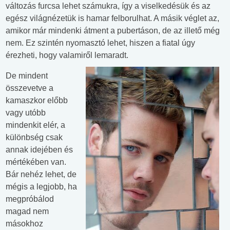
változás furcsa lehet számukra, így a viselkedésük és az
egész világnézetük is hamar felborulhat. A másik véglet az,
amikor már mindenki átment a pubertáson, de az illető még
nem. Ez szintén nyomasztó lehet, hiszen a fiatal úgy
érezheti, hogy valamiről lemaradt.
De mindent
összevetve a
kamaszkor előbb
vagy utóbb
mindenkit elér, a
különbség csak
annak idejében és
mértékében van.
Bár nehéz lehet, de
mégis a legjobb, ha
megpróbálod
magad nem
másokhoz