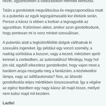
nézel, ugyanezeken a változásokon mennek keresztül.
Talán a gondolatok megváltozása és megszaporodása miatt
is a pubertás az egyik legizgalmasabb kor életünk során.
Persze a káosz is ebben a korban a legnagyobb az
agyunkban. Különösen akkor, amikor azon gondolkodunk,
hogy pontosan mi is vonz minket szexuálisan.
A pubertás alatt a legkülönfélébb dolgok válthatnak ki
szexuális ingereket. Így például egy vonzó személy, a
nadrág súrlódása a buszon, vagy a kezed, miközben aprót
keresel a zsebedben, az automatához! Mindegy, hogy hol
jön rád, egyből elkezdesz gondolkodni, hogy vajon most a
barátom anyja mozgatta meg a fantáziám, a közlekedési
lámpa, vagy az üdítőautomata? Nos, az állandó
gondolkodás teljes mértékben összezavarhat. Így a végére
az egész fejedben egy nagy káosz áll majd össze, mellyel
nem tudsz majd mit kezdeni.
Lazíts!