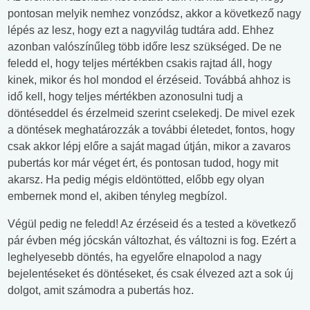
pontosan melyik nemhez vonzódsz, akkor a következő nagy
lépés az lesz, hogy ezt a nagyvilág tudtára add. Ehhez
azonban valószínűleg több időre lesz szükséged. De ne
feledd el, hogy teljes mértékben csakis rajtad áll, hogy
kinek, mikor és hol mondod el érzéseid. Továbbá ahhoz is
idő kell, hogy teljes mértékben azonosulni tudj a
döntéseddel és érzelmeid szerint cselekedj. De mivel ezek
a döntések meghatározzák a további életedet, fontos, hogy
csak akkor lépj előre a saját magad útján, mikor a zavaros
pubertás kor már véget ért, és pontosan tudod, hogy mit
akarsz. Ha pedig mégis eldöntötted, előbb egy olyan
embernek mond el, akiben tényleg megbízol.
Végül pedig ne feledd! Az érzéseid és a tested a következő
pár évben még jócskán változhat, és változni is fog. Ezért a
leghelyesebb döntés, ha egyelőre elnapolod a nagy
bejelentéseket és döntéseket, és csak élvezed azt a sok új
dolgot, amit számodra a pubertás hoz.