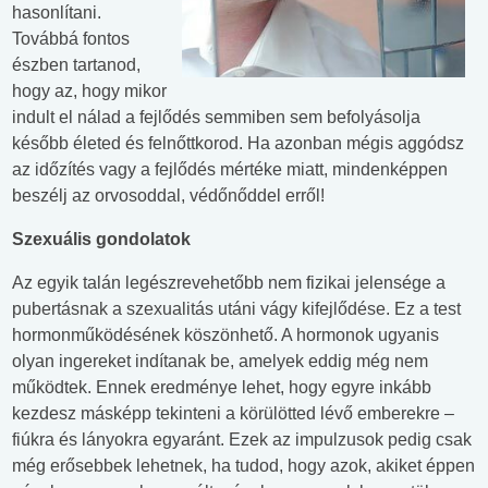
hasonlítani.
Továbbá fontos
észben tartanod,
hogy az, hogy mikor
indult el nálad a fejlődés semmiben sem befolyásolja
később életed és felnőttkorod. Ha azonban mégis aggódsz
az időzítés vagy a fejlődés mértéke miatt, mindenképpen
beszélj az orvosoddal, védőnőddel erről!
Szexuális gondolatok
Az egyik talán legészrevehetőbb nem fizikai jelensége a
pubertásnak a szexualitás utáni vágy kifejlődése. Ez a test
hormonműködésének köszönhető. A hormonok ugyanis
olyan ingereket indítanak be, amelyek eddig még nem
működtek. Ennek eredménye lehet, hogy egyre inkább
kezdesz másképp tekinteni a körülötted lévő emberekre –
fiúkra és lányokra egyaránt. Ezek az impulzusok pedig csak
még erősebbek lehetnek, ha tudod, hogy azok, akiket éppen