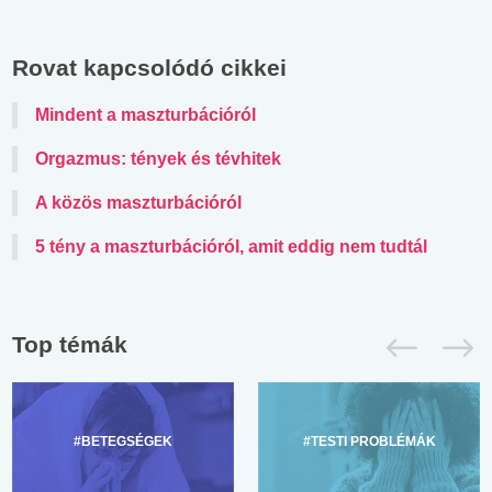
Rovat kapcsolódó cikkei
Mindent a maszturbációról
Orgazmus: tények és tévhitek
A közös maszturbációról
5 tény a maszturbációról, amit eddig nem tudtál
Top témák
#BETEGSÉGEK
#TESTI PROBLÉMÁK