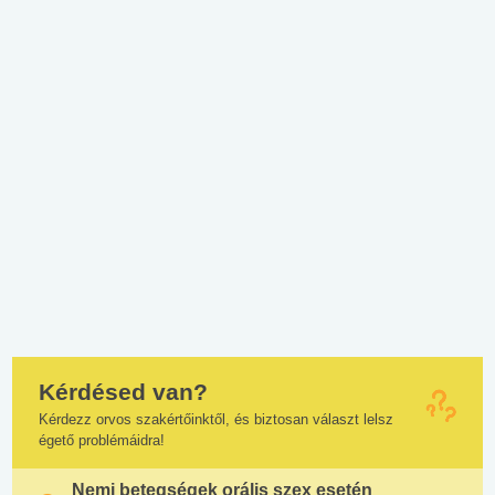
Kérdésed van?
Kérdezz orvos szakértőinktől, és biztosan választ lelsz
égető problémáidra!
Nemi betegségek orális szex esetén