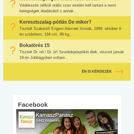
Védekezés nélküli orális szex esetén kell tartani a nemi
betegségek átadásától s annak...
Keresztszalag-pótlás De mikor?
Tisztelt Szakértő! Engem Alexnek hívnak, 1999. október 4-
én születtem, 194 cm, 99 kg...
Bokatörés 15
Tisztelt Dr. nő / Dr. úr! Szurdokpüspökin élek, viszont január
19-én Jobbágyiban voltam...
ÉN IS KÉRDEZEK
Facebook