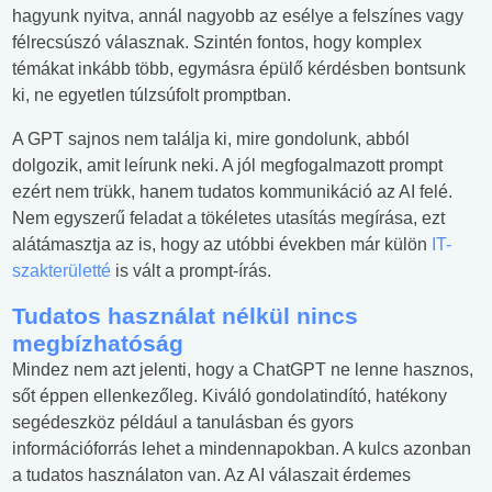
hagyunk nyitva, annál nagyobb az esélye a felszínes vagy
félrecsúszó válasznak. Szintén fontos, hogy komplex
témákat inkább több, egymásra épülő kérdésben bontsunk
ki, ne egyetlen túlzsúfolt promptban.
A GPT sajnos nem találja ki, mire gondolunk, abból
dolgozik, amit leírunk neki. A jól megfogalmazott prompt
ezért nem trükk, hanem tudatos kommunikáció az AI felé.
Nem egyszerű feladat a tökéletes utasítás megírása, ezt
alátámasztja az is, hogy az utóbbi években már külön
IT-
szakterületté
is vált a prompt-írás.
Tudatos használat nélkül nincs
megbízhatóság
Mindez nem azt jelenti, hogy a ChatGPT ne lenne hasznos,
sőt éppen ellenkezőleg. Kiváló gondolatindító, hatékony
segédeszköz például a tanulásban és gyors
információforrás lehet a mindennapokban. A kulcs azonban
a tudatos használaton van. Az AI válaszait érdemes