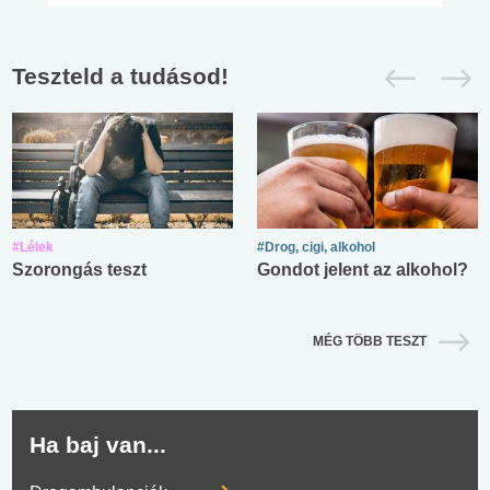
Teszteld a tudásod!
#Lélek
#Drog, cigi, alkohol
Szorongás teszt
Gondot jelent az alkohol?
MÉG TÖBB TESZT
Ha baj van...