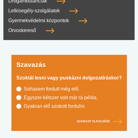
Drogambulanciák
Lelkisegély-szolgálatok
Gyermekvédelmi központok
Orvoskereső
Szavazás
Szoktál lesni vagy puskázni dolgozatíráskor?
Sohasem fordult még elő.
Egyszer-kétszer volt már rá példa.
Gyakran elő szokott fordulni.
SZAVAZAT ELKÜLDÉSE