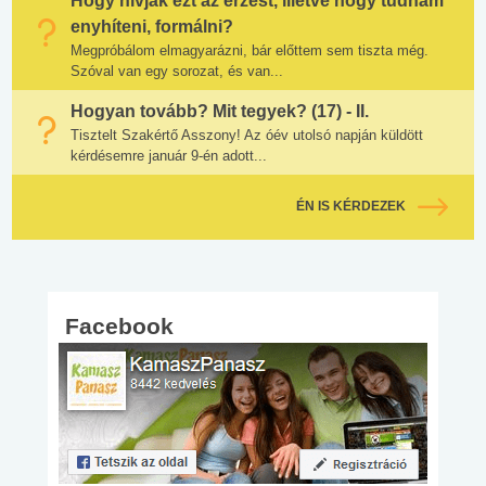
Hogy hívják ezt az érzést, illetve hogy tudnám
enyhíteni, formálni?
Megpróbálom elmagyarázni, bár előttem sem tiszta még.
Szóval van egy sorozat, és van...
Hogyan tovább? Mit tegyek? (17) - II.
Tisztelt Szakértő Asszony! Az óév utolsó napján küldött
kérdésemre január 9-én adott...
ÉN IS KÉRDEZEK
Facebook