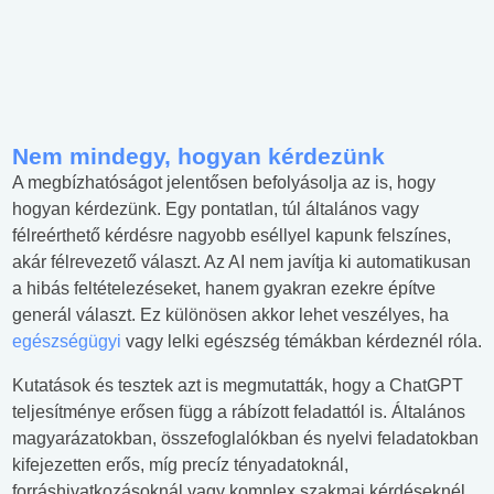
Nem mindegy, hogyan kérdezünk
A megbízhatóságot jelentősen befolyásolja az is, hogy
hogyan kérdezünk. Egy pontatlan, túl általános vagy
félreérthető kérdésre nagyobb eséllyel kapunk felszínes,
akár félrevezető választ. Az AI nem javítja ki automatikusan
a hibás feltételezéseket, hanem gyakran ezekre építve
generál választ. Ez különösen akkor lehet veszélyes, ha
egészségügyi
vagy lelki egészség témákban kérdeznél róla.
Kutatások és tesztek azt is megmutatták, hogy a ChatGPT
teljesítménye erősen függ a rábízott feladattól is. Általános
magyarázatokban, összefoglalókban és nyelvi feladatokban
kifejezetten erős, míg precíz tényadatoknál,
forráshivatkozásoknál vagy komplex szakmai kérdéseknél