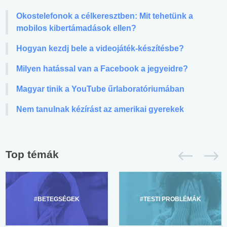
Okostelefonok a célkeresztben: Mit tehetünk a
mobilos kibertámadások ellen?
Hogyan kezdj bele a videojáték-készítésbe?
Milyen hatással van a Facebook a jegyeidre?
Magyar tinik a YouTube űrlaboratóriumában
Nem tanulnak kézírást az amerikai gyerekek
Top témák
#BETEGSÉGEK
#TESTI PROBLÉMÁK