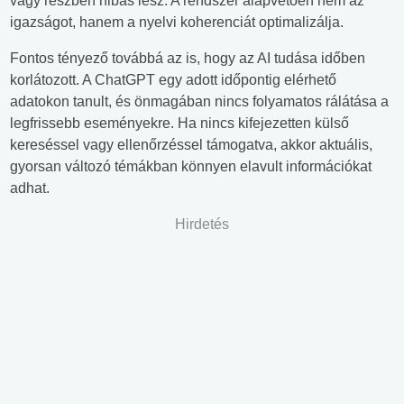
vagy részben hibás lesz. A rendszer alapvetően nem az
igazságot, hanem a nyelvi koherenciát optimalizálja.
Fontos tényező továbbá az is, hogy az AI tudása időben
korlátozott. A ChatGPT egy adott időpontig elérhető
adatokon tanult, és önmagában nincs folyamatos rálátása a
legfrissebb eseményekre. Ha nincs kifejezetten külső
kereséssel vagy ellenőrzéssel támogatva, akkor aktuális,
gyorsan változó témákban könnyen elavult információkat
adhat.
Hirdetés