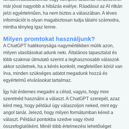
már jóval nagyobb a hibázás esélye. Ráadásul az AI ritkán
jelzi egyértelműen, ha nem biztos a válaszában. A téves
információt is olyan magabiztosan tudja tálalni számodra,
mintha tényleg igaz lenne.
Milyen promtokat használjunk?
A ChatGPT hatékonysága nagymértékben múlik azon,
milyen utasításokat adunk neki. Általános tapasztalat és
több szakmai útmutató szerint a leghasznosabb válaszok
akkor születnek, ha a kérés konkrét, megfelelően körül van
írva, minden szükséges adatot megadunk hozzá és
egyértelmű elvárásokat tartalmaz.
Így hát érdemes megadni a célod, vagyis, hogy mire
szeretnéd használni a választ. A ChatGPT szerepét, azaz
kérd meg, hogy például úgy válaszoljon neked, mint egy
angol tanár. Jelezd, hogy milyen formátumban kéred a
választ. Például pontokba szedve vagy rövid
összefoglalóként. Minél több értelmezési lehetőséget