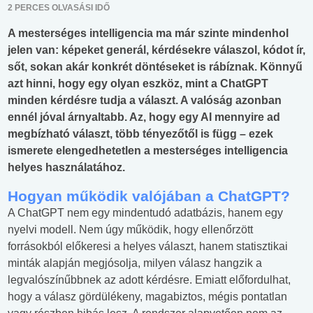
2 PERCES OLVASÁSI IDŐ
A mesterséges intelligencia ma már szinte mindenhol
jelen van: képeket generál, kérdésekre válaszol, kódot ír,
sőt, sokan akár konkrét döntéseket is rábíznak. Könnyű
azt hinni, hogy egy olyan eszköz, mint a ChatGPT
minden kérdésre tudja a választ. A valóság azonban
ennél jóval árnyaltabb. Az, hogy egy AI mennyire ad
megbízható választ, több tényezőtől is függ – ezek
ismerete elengedhetetlen a mesterséges intelligencia
helyes használatához.
Hogyan működik valójában a ChatGPT?
A ChatGPT nem egy mindentudó adatbázis, hanem egy
nyelvi modell. Nem úgy működik, hogy ellenőrzött
forrásokból előkeresi a helyes választ, hanem statisztikai
minták alapján megjósolja, milyen válasz hangzik a
legvalószínűbbnek az adott kérdésre. Emiatt előfordulhat,
hogy a válasz gördülékeny, magabiztos, mégis pontatlan