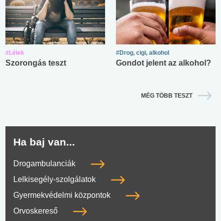
#Lélek
#Drog, cigi, alkohol
Szorongás teszt
Gondot jelent az alkohol?
MÉG TÖBB TESZT
Ha baj van...
Drogambulanciák
Lelkisegély-szolgálatok
Gyermekvédelmi központok
Orvoskereső