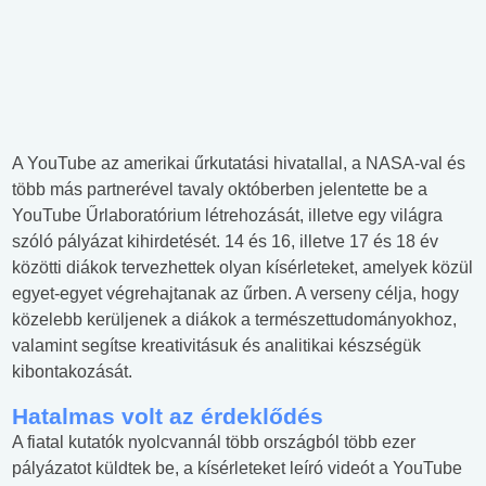
A YouTube az amerikai űrkutatási hivatallal, a NASA-val és
több más partnerével tavaly októberben jelentette be a
YouTube Űrlaboratórium létrehozását, illetve egy világra
szóló pályázat kihirdetését. 14 és 16, illetve 17 és 18 év
közötti diákok tervezhettek olyan kísérleteket, amelyek közül
egyet-egyet végrehajtanak az űrben. A verseny célja, hogy
közelebb kerüljenek a diákok a természettudományokhoz,
valamint segítse kreativitásuk és analitikai készségük
kibontakozását.
Hatalmas volt az érdeklődés
A fiatal kutatók nyolcvannál több országból több ezer
pályázatot küldtek be, a kísérleteket leíró videót a YouTube