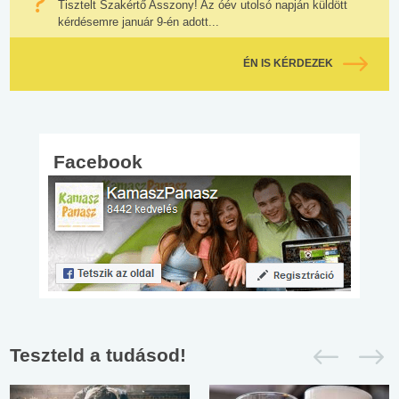
Tisztelt Szakértő Asszony! Az óév utolsó napján küldött
kérdésemre január 9-én adott...
ÉN IS KÉRDEZEK
Facebook
Teszteld a tudásod!