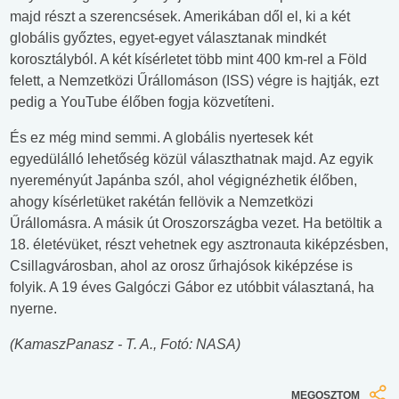
majd részt a szerencsések. Amerikában dől el, ki a két
globális győztes, egyet-egyet választanak mindkét
korosztályból. A két kísérletet több mint 400 km-rel a Föld
felett, a Nemzetközi Űrállomáson (ISS) végre is hajtják, ezt
pedig a YouTube élőben fogja közvetíteni.
És ez még mind semmi. A globális nyertesek két
egyedülálló lehetőség közül választhatnak majd. Az egyik
nyereményút Japánba szól, ahol végignézhetik élőben,
ahogy kísérletüket rakétán fellövik a Nemzetközi
Űrállomásra. A másik út Oroszországba vezet. Ha betöltik a
18. életévüket, részt vehetnek egy asztronauta kiképzésben,
Csillagvárosban, ahol az orosz űrhajósok kiképzése is
folyik. A 19 éves Galgóczi Gábor ez utóbbit választaná, ha
nyerne.
(KamaszPanasz - T. A., Fotó: NASA)
MEGOSZTOM