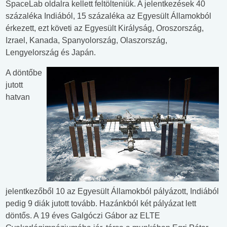
SpaceLab oldalra kellett feltölteniük. A jelentkezések 40
százaléka Indiából, 15 százaléka az Egyesült Államokból
érkezett, ezt követi az Egyesült Királyság, Oroszország,
Izrael, Kanada, Spanyolország, Olaszország,
Lengyelország és Japán.
A döntőbe
jutott
hatvan
jelentkezőből 10 az Egyesült Államokból pályázott, Indiából
pedig 9 diák jutott tovább. Hazánkból két pályázat lett
döntős. A 19 éves Galgóczi Gábor az ELTE