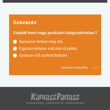
Szavazás
Szoktál lesni vagy puskázni dolgozatíráskor?
Sohasem fordult még elő.
Egyszer-kétszer volt már rá példa.
Gyakran elő szokott fordulni.
SZAVAZAT ELKÜLDÉSE
KAMASZOKRÓL, KAMASZOKTÓL, KAMASZOKNAK