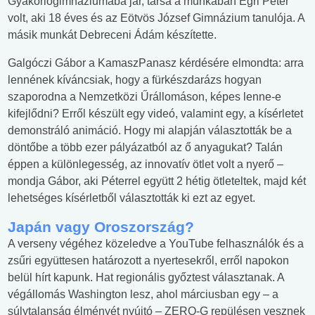
Gyakorlógimnáziumába jár, társa a munkában Egri Péter
volt, aki 18 éves és az Eötvös József Gimnázium tanulója. A
másik munkát Debreceni Ádám készítette.
Galgóczi Gábor a KamaszPanasz kérdésére elmondta: arra
lennének kíváncsiak, hogy a fürkészdarázs hogyan
szaporodna a Nemzetközi Űrállomáson, képes lenne-e
kifejlődni? Erről készült egy videó, valamint egy, a kísérletet
demonstráló animáció. Hogy mi alapján választották be a
döntőbe a több ezer pályázatból az ő anyagukat? Talán
éppen a különlegesség, az innovatív ötlet volt a nyerő –
mondja Gábor, aki Péterrel együtt 2 hétig ötleteltek, majd két
lehetséges kísérletből választották ki ezt az egyet.
Japán vagy Oroszország?
A verseny végéhez közeledve a YouTube felhasználók és a
zsűri együttesen határozott a nyertesekről, erről napokon
belül hírt kapunk. Hat regionális győztest választanak. A
végállomás Washington lesz, ahol márciusban egy – a
súlytalanság élményét nyújtó – ZERO-G repülésen vesznek