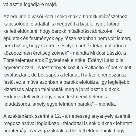
választ elfogadja-e majd.
Az eduline olvasói közül sokaknak a barokk művészethez
kapcsolódó feladattal is meggyűlt a bajuk: nyolc fotóról
kellett eldönteni, hogy barokk műalkotást ábrázol-e. "Az
épületek és festmények egy része azonban nem volt ismert,
nem biztos, hogy szerencsés ilyen nehéz feladatot adni a
középszinten érettségizőknek" - mondta Miklósi László, a
Történelemtanárok Egyletének elnöke. Edényi László is
egyetért ezzel: "A festmények közül a Raffaello-képet kellett
kiválasztani, de becsapós a feladat. Raffaello reneszánsz
festő, ez a műve azonban a barokk előfutára, így legfeljebb
kizárásos alapon találhatták meg a jó választ a diákok.
Érdemes lett volna egy olyan festményt betenni a
feladatsorba, amely egyértelműen barokk” – mondta.
A szaktanárok szerint a 12. - a népesség anyanyelv szerinti
megoszlásával foglalkozó - feladattal is sok diáknak lehetett
problémája. A vizsgázóknak azt kellett eldönteniük, hogy