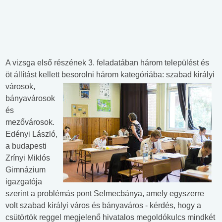
A vizsga első részének 3. feladatában három települést és
öt állítást kellett besorolni három kategóriába: szabad királyi
városok,
bányavárosok
és
mezővárosok.
Edényi László,
a budapesti
Zrínyi Miklós
Gimnázium
igazgatója
szerint a problémás pont Selmecbánya, amely egyszerre
volt szabad királyi város és bányaváros - kérdés, hogy a
csütörtök reggel megjelenő hivatalos megoldókulcs mindkét