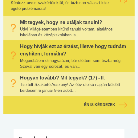
Kérdezz orvos szakértőinktől, és biztosan választ lelsz
égető problémáidra!
Mit tegyek, hogy ne utáljak tanulni?
Üdv! Világéletemben kitűnő tanuló voltam, általános
iskolában és középiskolában is....
Hogy hívják ezt az érzést, illetve hogy tudnám
enyhíteni, formálni?
Megpróbálom elmagyarázni, bár előttem sem tiszta még.
Szóval van egy sorozat, és van...
Hogyan tovább? Mit tegyek? (17) - II.
Tisztelt Szakértő Asszony! Az óév utolsó napján küldött
kérdésemre január 9-én adott...
ÉN IS KÉRDEZEK