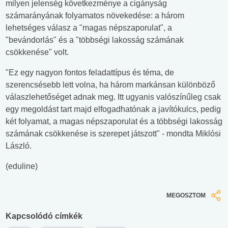
milyen jelenség következménye a cigányság
számarányának folyamatos növekedése: a három
lehetséges válasz a "magas népszaporulat", a
"bevándorlás" és a "többségi lakosság számának
csökkenése" volt.
"Ez egy nagyon fontos feladattípus és téma, de
szerencsésebb lett volna, ha három markánsan különböző
válaszlehetőséget adnak meg. Itt ugyanis valószínűleg csak
egy megoldást tart majd elfogadhatónak a javítókulcs, pedig
két folyamat, a magas népszaporulat és a többségi lakosság
számának csökkenése is szerepet játszott" - mondta Miklósi
László.
(eduline)
MEGOSZTOM
Kapcsolódó címkék