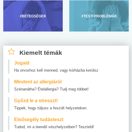
#BETEGSÉGEK
#TESTI PROBLÉMÁK
Kiemelt témák
Jogaid
Ha orvoshoz kell menned, vagy kórházba kerülsz
Mindent az allergiáról
Szénanátha? Ételallergia? Tudj meg többet!
Győzd le a stresszt!
Tippek, hogy túljuss a feszült helyzeteken.
Elsősegély tudásteszt
Tudod, mi a teendő vészhelyzetben? Teszteld!