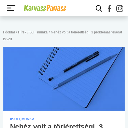
Főoldal
/
Hírek
/
Suli, munka
/
Nehéz volt a töriérettségi, 3 problémás feladat
is volt
#SULI, MUNKA
Nehéz volt a töriérettségi, 3