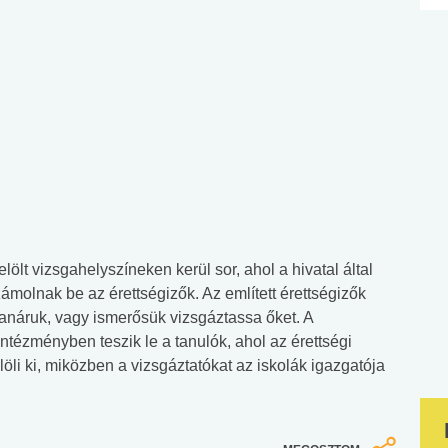
elölt vizsgahelyszíneken kerül sor, ahol a hivatal által
 számolnak be az érettségizők. Az említett érettségizők
tanáruk, vagy ismerősük vizsgáztassa őket. A
intézményben teszik le a tanulók, ahol az érettségi
öli ki, miközben a vizsgáztatókat az iskolák igazgatója