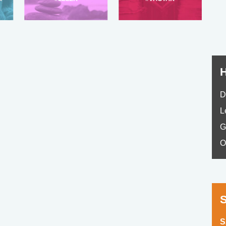
No.42
H
D
L
G
O
S