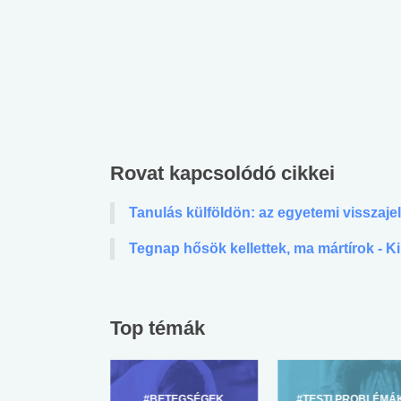
Rovat kapcsolódó cikkei
Tanulás külföldön: az egyetemi visszaje
Tegnap hősök kellettek, ma mártírok - Ki
Top témák
 alkohol
#Zöldövezet
#Betegségek
lent az
Mekkora az ökológiai
Elsősegély
lábnyomod?
tudásteszt
ZÜLŐKNEK
#BETEGSÉGEK
#TESTI PROBLÉMÁ