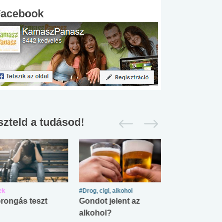
Facebook
szteld a tudásod!
ek
#Drog, cigi, alkohol
#Zöldövezet
rongás teszt
Gondot jelent az
Mekkora az ö
alkohol?
lábnyomod?
#SULI, MUNKA
#DROG, CIGI, ALKOHOL
#TÁPLÁLK