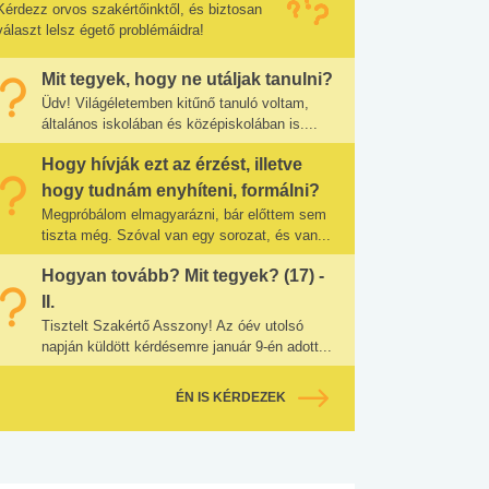
Kérdezz orvos szakértőinktől, és biztosan
választ lelsz égető problémáidra!
Mit tegyek, hogy ne utáljak tanulni?
Üdv! Világéletemben kitűnő tanuló voltam,
általános iskolában és középiskolában is....
Hogy hívják ezt az érzést, illetve
hogy tudnám enyhíteni, formálni?
Megpróbálom elmagyarázni, bár előttem sem
tiszta még. Szóval van egy sorozat, és van...
Hogyan tovább? Mit tegyek? (17) -
II.
Tisztelt Szakértő Asszony! Az óév utolsó
napján küldött kérdésemre január 9-én adott...
ÉN IS KÉRDEZEK