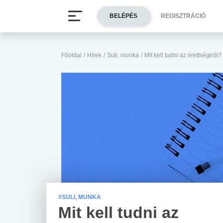
BELÉPÉS
REGISZTRÁCIÓ
Főoldal
/
Hírek
/
Suli, munka
/
Mit kell tudni az érettségiről?
#SULI, MUNKA
Mit kell tudni az