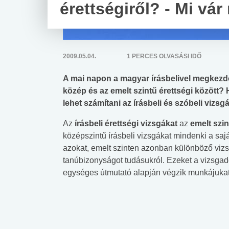
érettségiről? - Mi vár
2009.05.04.
1 PERCES OLVASÁSI IDŐ
A mai napon a magyar írásbelivel megkezdő
közép és az emelt szintű érettségi között?
lehet számítani az írásbeli és szóbeli viz
Az
írásbeli érettségi vizsgákat
az
emelt szin
középszintű írásbeli vizsgákat mindenki a sajá
azokat, emelt szinten azonban különböző vizs
tanúbizonyságot tudásukról. Ezeket a vizsgadol
egységes útmutató alapján végzik munkájukat