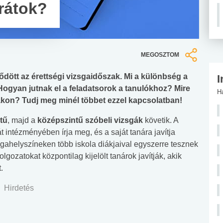
 rátok?
MEGOSZTOM
dött az érettségi vizsgaidőszak. Mi a különbség a
I
 Hogyan jutnak el a feladatsorok a tanulókhoz? Mire
H
sgákon? Tudj meg minél többet ezzel kapcsolatban!
tű
, majd a
középszintű szóbeli vizsgák
követik. A
t intézményében írja meg, és a saját tanára javítja
gahelyszíneken több iskola diákjaival egyszerre tesznek
gozatokat központilag kijelölt tanárok javítják, akik
.
Hirdetés