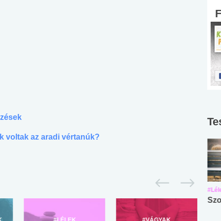
lzések
Te
k voltak az aradi vértanúk?
#Suli, munka
#Suli, munka
#Lél
Angol középfokú
Internet-függőség
Szo
nyelvvizsga teszt -
teszt
K
#LÉLEK
#VÁGYAK