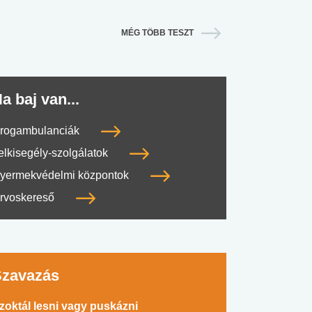
MÉG TÖBB TESZT
a baj van...
rogambulanciák
elkisegély-szolgálatok
yermekvédelmi központok
rvoskereső
Szavazás
zoktál lesni vagy puskázni