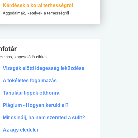
Kérdések a korai terhességről
Aggodalmak, kételyek a terhességről
nfotár
asznos, kapcsolódó cikkek
Vizsgák előtti idegesség leküzdése
A tökéletes fogalmazás
Tanulási tippek otthonra
Plágium - Hogyan kerüld el?
Mit csinálj, ha nem szereted a sulit?
Az agy eledelei