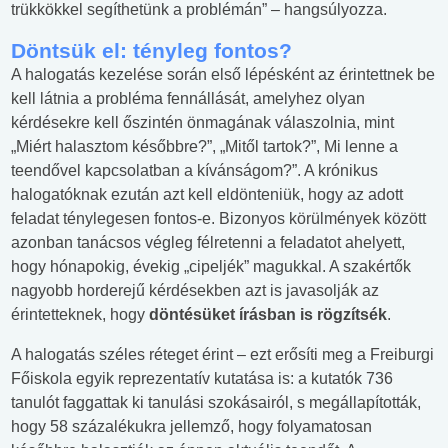
trükkökkel segíthetünk a problémán” – hangsúlyozza.
Döntsük el: tényleg fontos?
A halogatás kezelése során első lépésként az érintettnek be
kell látnia a probléma fennállását, amelyhez olyan
kérdésekre kell őszintén önmagának válaszolnia, mint
„Miért halasztom későbbre?”, „Mitől tartok?”, Mi lenne a
teendővel kapcsolatban a kívánságom?”. A krónikus
halogatóknak ezután azt kell eldönteniük, hogy az adott
feladat ténylegesen fontos-e. Bizonyos körülmények között
azonban tanácsos végleg félretenni a feladatot ahelyett,
hogy hónapokig, évekig „cipeljék” magukkal. A szakértők
nagyobb horderejű kérdésekben azt is javasolják az
érintetteknek, hogy
döntésüket írásban is rögzítsék
.
A halogatás széles réteget érint – ezt erősíti meg a Freiburgi
Főiskola egyik reprezentatív kutatása is: a kutatók 736
tanulót faggattak ki tanulási szokásairól, s megállapították,
hogy 58 százalékukra jellemző, hogy folyamatosan