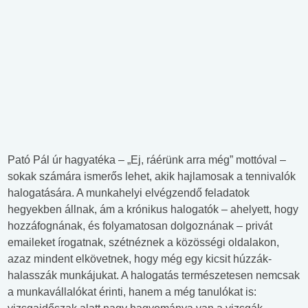
Pató Pál úr hagyatéka – „Ej, ráérünk arra még” mottóval –
sokak számára ismerős lehet, akik hajlamosak a tennivalók
halogatására. A munkahelyi elvégzendő feladatok
hegyekben állnak, ám a krónikus halogatók – ahelyett, hogy
hozzáfognának, és folyamatosan dolgoznának – privát
emaileket írogatnak, szétnéznek a közösségi oldalakon,
azaz mindent elkövetnek, hogy még egy kicsit húzzák-
halasszák munkájukat. A halogatás természetesen nemcsak
a munkavállalókat érinti, hanem a még tanulókat is: