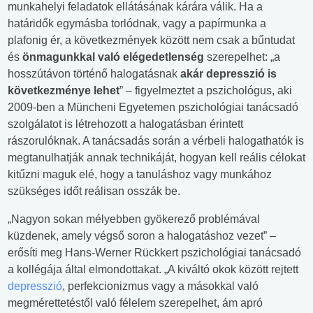
munkahelyi feladatok ellátásának kárára válik. Ha a
határidők egymásba torlódnak, vagy a papírmunka a
plafonig ér, a következmények között nem csak a bűntudat
és
önmagunkkal való elégedetlenség
szerepelhet: „a
hosszútávon történő halogatásnak
akár depresszió is
következménye lehet
” – figyelmeztet a pszichológus, aki
2009-ben a Müncheni Egyetemen pszichológiai tanácsadó
szolgálatot is létrehozott a halogatásban érintett
rászorulóknak. A tanácsadás során a vérbeli halogathatók is
megtanulhatják annak technikáját, hogyan kell reális célokat
kitűzni maguk elé, hogy a tanuláshoz vagy munkához
szükséges időt reálisan osszák be.
„Nagyon sokan mélyebben gyökerező problémával
küzdenek, amely végső soron a halogatáshoz vezet” –
erősíti meg Hans-Werner Rückkert pszichológiai tanácsadó
a kollégája által elmondottakat. „A kiváltó okok között rejtett
depresszió
, perfekcionizmus vagy a másokkal való
megmérettetéstől való félelem szerepelhet, ám apró