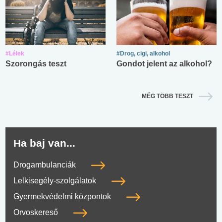
#Lélek
#Drog, cigi, alkohol
Szorongás teszt
Gondot jelent az alkohol?
MÉG TÖBB TESZT
Ha baj van...
Drogambulanciák
Lelkisegély-szolgálatok
Gyermekvédelmi központok
Orvoskereső