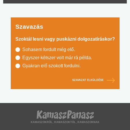
Szavazás
Szoktál lesni vagy puskázni dolgozatíráskor?
Sohasem fordult még elő.
Egyszer-kétszer volt már rá példa.
Gyakran elő szokott fordulni.
SZAVAZAT ELKÜLDÉSE
KAMASZOKRÓL, KAMASZOKTÓL, KAMASZOKNAK