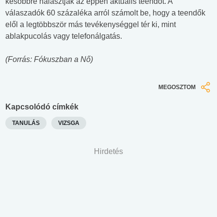
későbbre halasztják az éppen aktuális teendőt. A
válaszadók 60 százaléka arról számolt be, hogy a teendők
elől a legtöbbször más tevékenységgel tér ki, mint
ablakpucolás vagy telefonálgatás.
(Forrás: Fókuszban a Nő)
MEGOSZTOM
Kapcsolódó címkék
TANULÁS
VIZSGA
Hirdetés