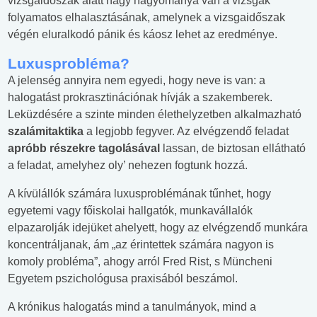
vizsgaidőszak alatt nagy hagyománya van a vizsgák
folyamatos elhalasztásának, amelynek a vizsgaidőszak
végén eluralkodó pánik és káosz lehet az eredménye.
Luxusprobléma?
A jelenség annyira nem egyedi, hogy neve is van: a
halogatást prokrasztinációnak hívják a szakemberek.
Leküzdésére a szinte minden élethelyzetben alkalmazható
szalámitaktika
a legjobb fegyver. Az elvégzendő feladat
apróbb részekre tagolásával
lassan, de biztosan ellátható
a feladat, amelyhez oly’ nehezen fogtunk hozzá.
A kívülállók számára luxusproblémának tűnhet, hogy
egyetemi vagy főiskolai hallgatók, munkavállalók
elpazarolják idejüket ahelyett, hogy az elvégzendő munkára
koncentráljanak, ám „az érintettek számára nagyon is
komoly probléma”, ahogy arról Fred Rist, s Müncheni
Egyetem pszichológusa praxisából beszámol.
A krónikus halogatás mind a tanulmányok, mind a