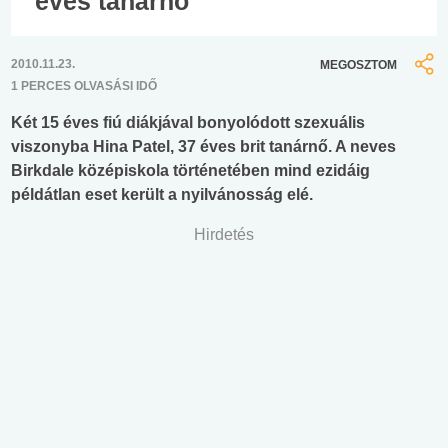
éves tanárnő
2010.11.23.
MEGOSZTOM
1 PERCES OLVASÁSI IDŐ
Két 15 éves fiú diákjával bonyolódott szexuális
viszonyba Hina Patel, 37 éves brit tanárnő. A neves
Birkdale középiskola történetében mind ezidáig
példátlan eset került a nyilvánosság elé.
Hirdetés