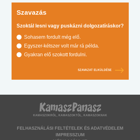
Szavazás
Szoktál lesni vagy puskázni dolgozatíráskor?
Sohasem fordult még elő.
Egyszer-kétszer volt már rá példa.
Gyakran elő szokott fordulni.
SZAVAZAT ELKÜLDÉSE
KAMASZOKRÓL, KAMASZOKTÓL, KAMASZOKNAK
FELHASZNÁLÁSI FELTÉTELEK ÉS ADATVÉDELEM
IMPRESSZUM