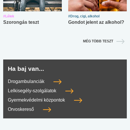
#Lélek
#Drog, cigi, alkohol
Szorongás teszt
Gondot jelent az alkohol?
MÉG TÖBB TESZT
Ha baj van...
Drogambulanciák
Lelkisegély-szolgálatok
Gyermekvédelmi központok
Orvoskereső