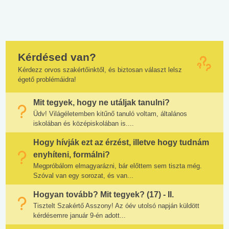
Kérdésed van?
Kérdezz orvos szakértőinktől, és biztosan választ lelsz
égető problémáidra!
Mit tegyek, hogy ne utáljak tanulni?
Üdv! Világéletemben kitűnő tanuló voltam, általános
iskolában és középiskolában is....
Hogy hívják ezt az érzést, illetve hogy tudnám
enyhíteni, formálni?
Megpróbálom elmagyarázni, bár előttem sem tiszta még.
Szóval van egy sorozat, és van...
Hogyan tovább? Mit tegyek? (17) - II.
Tisztelt Szakértő Asszony! Az óév utolsó napján küldött
kérdésemre január 9-én adott...