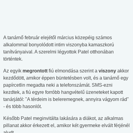
A tanárnő február elejétől március közepéig számos
alkalommal bonyolódott intim viszonyba kamaszkorú
tanítványaival. A szerelmi légyottok Patel otthonában
történtek.
Az egyik
megrontott
fiú elmondása szerint a
viszony
akkor
kezdődött, amikor éppen büntetésben volt, és a tanárnő egy
papírcetlin megadta neki a telefonszámát. SMS-ezni
kezdtek, a fiú egyre forróbb hangvételű üzeneteket kapott
tanárjától: "A térdeim is beleremegnek, annyira vágyom rád"
- és több hasonlót.
Később Patel meginvitálta lakására a diákot, az alkalmas
pillanat akkor érkezett el, amikor két gyermeke elvált férjénél
aludt.