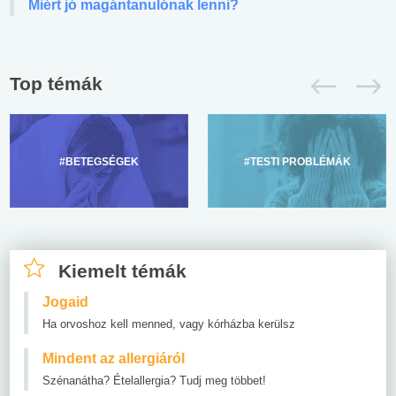
Miért jó magántanulónak lenni?
Top témák
#BETEGSÉGEK
#TESTI PROBLÉMÁK
Kiemelt témák
Jogaid
Ha orvoshoz kell menned, vagy kórházba kerülsz
Mindent az allergiáról
Szénanátha? Ételallergia? Tudj meg többet!