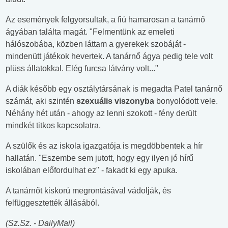
Az események felgyorsultak, a fiú hamarosan a tanárnő
ágyában találta magát. "Felmentünk az emeleti
hálószobába, közben láttam a gyerekek szobáját -
mindenütt játékok hevertek. A tanárnő ágya pedig tele volt
plüss állatokkal. Elég furcsa látvány volt..."
A diák később egy osztálytársának is megadta Patel tanárnő
számát, aki szintén
szexuális viszonyba
bonyolódott vele.
Néhány hét után - ahogy az lenni szokott - fény derült
mindkét titkos kapcsolatra.
A szülők és az iskola igazgatója is megdöbbentek a hír
hallatán. "Eszembe sem jutott, hogy egy ilyen jó hírű
iskolában előfordulhat ez" - fakadt ki egy apuka.
A tanárnőt kiskorú megrontásával vádolják, és
felfüggesztették állásából.
(Sz.Sz. - DailyMail)