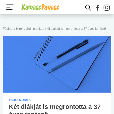
Főoldal
/
Hírek
/
Suli, munka
/
Két diákját is megrontotta a 37 éves tanárnő
#SULI, MUNKA
Két diákját is megrontotta a 37