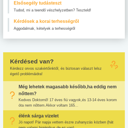
Elsősegély tudásteszt
Tudod, mi a teendő vészhelyzetben? Teszteld!
Kérdések a korai terhességről
Aggodalmak, kételyek a terhességről
Kérdésed van?
Kérdezz orvos szakértőinktől, és biztosan választ lelsz
égető problémáidra!
Még lehetek magasabb később,ha eddig nem
nőttem?
Kedves Doktornő! 17 éves fiú vagyok,és 13-14 éves korom
óta nem nőttem.Akkor voltam 165...
élénk sárga vizelet
Jó napot! Pár napja vettem észre zuhanyzás közben (hát
nem valami higiénikus de ez van)...