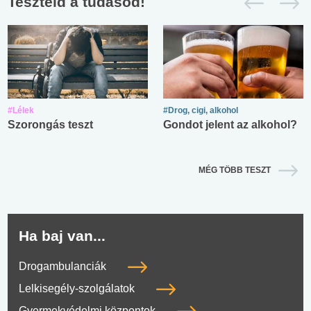
Teszteld a tudásod!
#Lélek
#Drog, cigi, alkohol
Szorongás teszt
Gondot jelent az alkohol?
MÉG TÖBB TESZT
Ha baj van...
Drogambulanciák
Lelkisegély-szolgálatok
Gyermekvédelmi központok