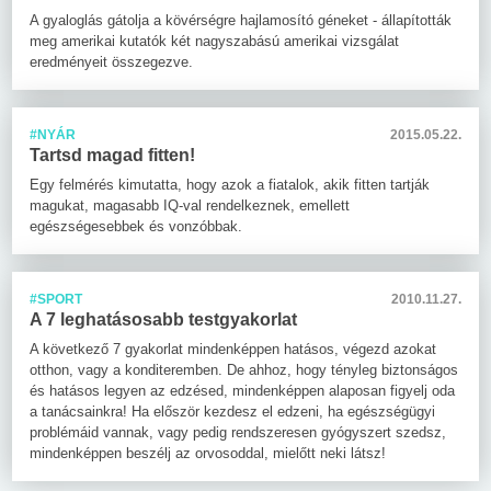
A gyaloglás gátolja a kövérségre hajlamosító géneket - állapították
meg amerikai kutatók két nagyszabású amerikai vizsgálat
eredményeit összegezve.
#NYÁR
2015.05.22.
Tartsd magad fitten!
Egy felmérés kimutatta, hogy azok a fiatalok, akik fitten tartják
magukat, magasabb IQ-val rendelkeznek, emellett
egészségesebbek és vonzóbbak.
#SPORT
2010.11.27.
A 7 leghatásosabb testgyakorlat
A következő 7 gyakorlat mindenképpen hatásos, végezd azokat
otthon, vagy a konditeremben. De ahhoz, hogy tényleg biztonságos
és hatásos legyen az edzésed, mindenképpen alaposan figyelj oda
a tanácsainkra! Ha először kezdesz el edzeni, ha egészségügyi
problémáid vannak, vagy pedig rendszeresen gyógyszert szedsz,
mindenképpen beszélj az orvosoddal, mielőtt neki látsz!