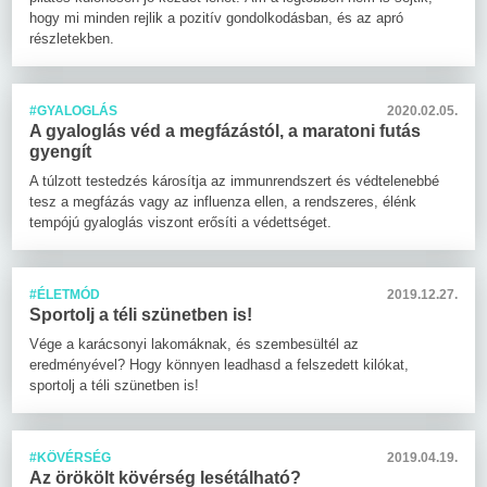
hogy mi minden rejlik a pozitív gondolkodásban, és az apró
részletekben.
#GYALOGLÁS
2020.02.05.
A gyaloglás véd a megfázástól, a maratoni futás
gyengít
A túlzott testedzés károsítja az immunrendszert és védtelenebbé
tesz a megfázás vagy az influenza ellen, a rendszeres, élénk
tempójú gyaloglás viszont erősíti a védettséget.
#ÉLETMÓD
2019.12.27.
Sportolj a téli szünetben is!
Vége a karácsonyi lakomáknak, és szembesültél az
eredményével? Hogy könnyen leadhasd a felszedett kilókat,
sportolj a téli szünetben is!
#KÖVÉRSÉG
2019.04.19.
Az örökölt kövérség lesétálható?