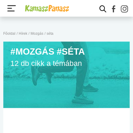
Főoldal
/
Hírek
/
Mozgás
/
séta
#MOZGÁS #SÉTA
12 db cikk a témában