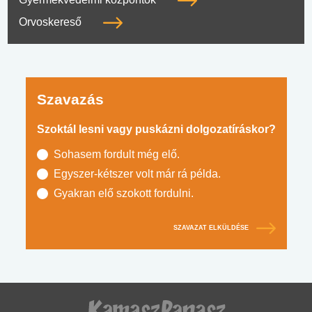
Orvoskereső
Szavazás
Szoktál lesni vagy puskázni dolgozatíráskor?
Sohasem fordult még elő.
Egyszer-kétszer volt már rá példa.
Gyakran elő szokott fordulni.
SZAVAZAT ELKÜLDÉSE