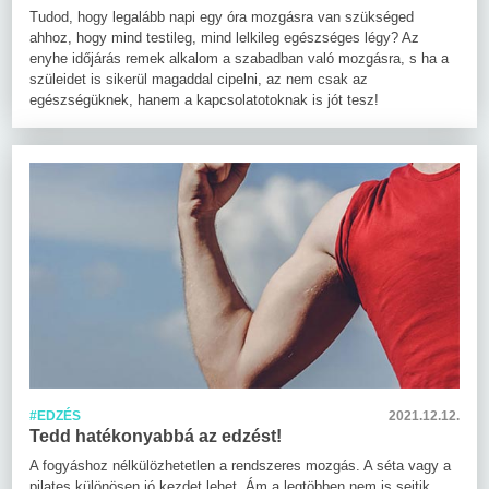
Tudod, hogy legalább napi egy óra mozgásra van szükséged
ahhoz, hogy mind testileg, mind lelkileg egészséges légy? Az
enyhe időjárás remek alkalom a szabadban való mozgásra, s ha a
szüleidet is sikerül magaddal cipelni, az nem csak az
egészségüknek, hanem a kapcsolatotoknak is jót tesz!
#EDZÉS
2021.12.12.
Tedd hatékonyabbá az edzést!
A fogyáshoz nélkülözhetetlen a rendszeres mozgás. A séta vagy a
pilates különösen jó kezdet lehet. Ám a legtöbben nem is sejtik,