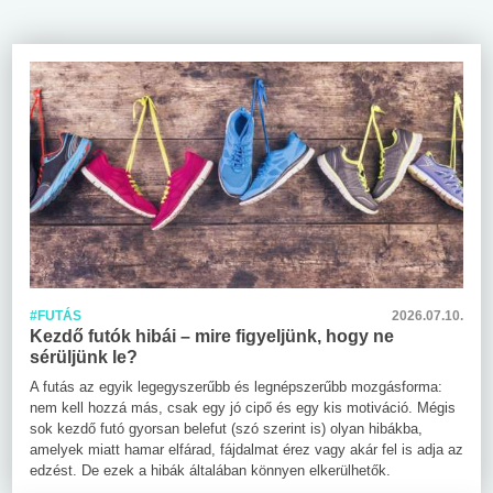
#FUTÁS
2026.07.10.
Kezdő futók hibái – mire figyeljünk, hogy ne
sérüljünk le?
A futás az egyik legegyszerűbb és legnépszerűbb mozgásforma:
nem kell hozzá más, csak egy jó cipő és egy kis motiváció. Mégis
sok kezdő futó gyorsan belefut (szó szerint is) olyan hibákba,
amelyek miatt hamar elfárad, fájdalmat érez vagy akár fel is adja az
edzést. De ezek a hibák általában könnyen elkerülhetők.