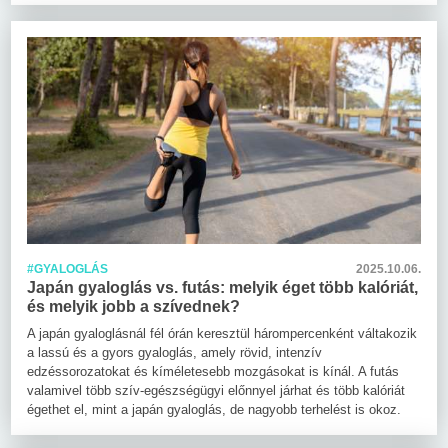
#GYALOGLÁS
2025.10.06.
Japán gyaloglás vs. futás: melyik éget több kalóriát,
és melyik jobb a szívednek?
A japán gyaloglásnál fél órán keresztül hárompercenként váltakozik
a lassú és a gyors gyaloglás, amely rövid, intenzív
edzéssorozatokat és kíméletesebb mozgásokat is kínál. A futás
valamivel több szív-egészségügyi előnnyel járhat és több kalóriát
égethet el, mint a japán gyaloglás, de nagyobb terhelést is okoz.