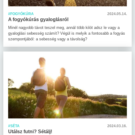
#FOGYÓKÚRA
2024.05.14.
A fogyókúrás gyaloglásról
Minél nagyobb távot teszel meg, annál több kilót adsz le vagy a
gyaloglási sebesség számít? Végül is melyik a fontosabb a fogyás
szempontjából: a sebesség vagy a távolság?
#SÉTA
2024.03.16.
Utálsz futni? Sétálj!