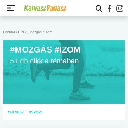
Főoldal
/
Hírek
/
Mozgás
/
izom
#MOZGÁS #IZOM
51 db cikk a témában
#FITNESZ
#SPORT