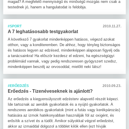
magad? A megfelelő mennyiségű és minőségű mozgás nem csak a
testednek jó, hanem a hangulatodat is feldobja.
#SPORT
2010.11.27.
A 7 leghatásosabb testgyakorlat
A következő 7 gyakorlat mindenképpen hatásos, végezd azokat
otthon, vagy a konditeremben. De ahhoz, hogy tényleg biztonságos
és hatásos legyen az edzésed, mindenképpen alaposan figyelj oda
a tanácsainkra! Ha először kezdesz el edzeni, ha egészségügyi
problémáid vannak, vagy pedig rendszeresen gyógyszert szedsz,
mindenképpen beszélj az orvosoddal, mielőtt neki látsz!
#ERŐEDZÉS
2010.09.23.
Erőedzés - Tizenéveseknek is ajánlott?
Az erőedzés a kiegyensúlyozott edzésterv alapvető részét képezi.
Ide tartoznak az aerobik gyakorlatok és a nyújtó gyakorlatok. A
rendszeres aerobikos gyakorlatok (mint a futás vagy kerékpározás)
hatására az izmok hatékonyabban használják föl az oxigént, és
erősítik a szívet és a tüdőt. Amikor súlyokkal végzel erőedzést,
akkor az izmaiddal dolgozol a többlet kilók ellen (ezt hívják