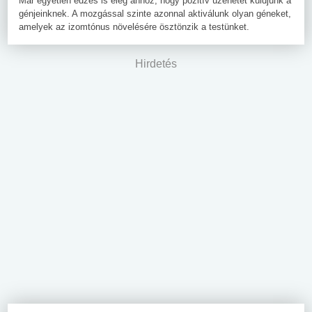
Már egyetlen edzés is elég ahhoz, hogy pozitív üzenetet küldjünk a
génjeinknek. A mozgással szinte azonnal aktiválunk olyan géneket,
amelyek az izomtónus növelésére ösztönzik a testünket.
Hirdetés