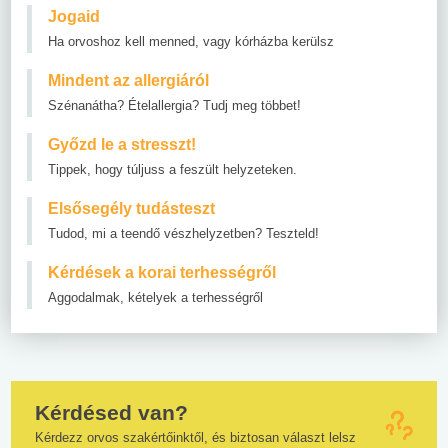
Jogaid
Ha orvoshoz kell menned, vagy kórházba kerülsz
Mindent az allergiáról
Szénanátha? Ételallergia? Tudj meg többet!
Győzd le a stresszt!
Tippek, hogy túljuss a feszült helyzeteken.
Elsősegély tudásteszt
Tudod, mi a teendő vészhelyzetben? Teszteld!
Kérdések a korai terhességről
Aggodalmak, kételyek a terhességről
Kérdésed van?
Kérdezz orvos szakértőinktől, és biztosan választ lelsz