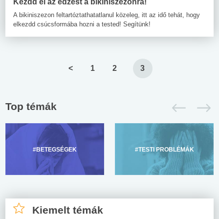
Kezdd el az edzést a bikiniszezonra!
A bikiniszezon feltartóztathatatlanul közeleg, itt az idő tehát, hogy
elkezdd csúcsformába hozni a tested! Segítünk!
<
1
2
3
Top témák
#BETEGSÉGEK
#TESTI PROBLÉMÁK
Kiemelt témák