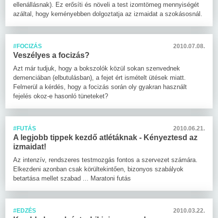
ellenállásnak). Ez erősíti és növeli a test izomtömeg mennyiségét
azáltal, hogy keményebben dolgoztatja az izmaidat a szokásosnál.
#FOCIZÁS
2010.07.08.
Veszélyes a focizás?
Azt már tudjuk, hogy a bokszolók közül sokan szenvednek
demenciában (elbutulásban), a fejet ért ismételt ütések miatt.
Felmerül a kérdés, hogy a focizás során oly gyakran használt
fejelés okoz-e hasonló tüneteket?
#FUTÁS
2010.06.21.
A legjobb tippek kezdő atlétáknak - Kényeztesd az
izmaidat!
Az intenzív, rendszeres testmozgás fontos a szervezet számára.
Elkezdeni azonban csak körültekintően, bizonyos szabályok
betartása mellet szabad ... Maratoni futás
#EDZÉS
2010.03.22.