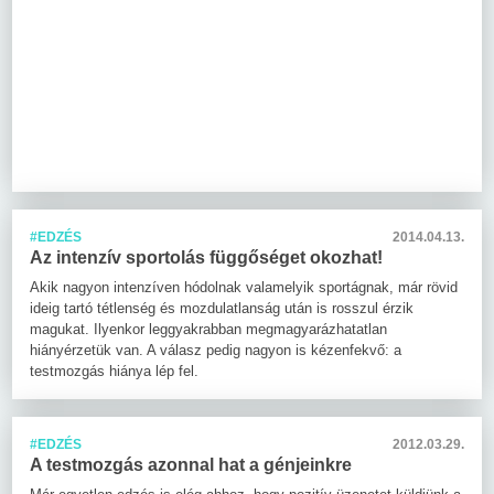
#EDZÉS
2014.04.13.
Az intenzív sportolás függőséget okozhat!
Akik nagyon intenzíven hódolnak valamelyik sportágnak, már rövid
ideig tartó tétlenség és mozdulatlanság után is rosszul érzik
magukat. Ilyenkor leggyakrabban megmagyarázhatatlan
hiányérzetük van. A válasz pedig nagyon is kézenfekvő: a
testmozgás hiánya lép fel.
#EDZÉS
2012.03.29.
A testmozgás azonnal hat a génjeinkre