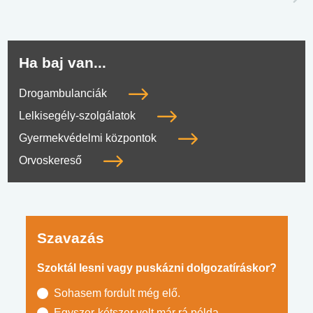
Ha baj van...
Drogambulanciák
Lelkisegély-szolgálatok
Gyermekvédelmi központok
Orvoskereső
Szavazás
Szoktál lesni vagy puskázni dolgozatíráskor?
Sohasem fordult még elő.
Egyszer-kétszer volt már rá példa.