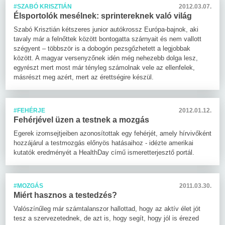
#SZABÓ KRISZTIÁN
2012.03.07.
Élsportolók mesélnek: sprintereknek való világ
Szabó Krisztián kétszeres junior autókrossz Európa-bajnok, aki
tavaly már a felnőttek között bontogatta szárnyait és nem vallott
szégyent – többször is a dobogón pezsgőzhetett a legjobbak
között. A magyar versenyzőnek idén még nehezebb dolga lesz,
egyrészt mert most már tényleg számolnak vele az ellenfelek,
másrészt meg azért, mert az érettségire készül.
#FEHÉRJE
2012.01.12.
Fehérjével üzen a testnek a mozgás
Egerek izomsejtjeiben azonosítottak egy fehérjét, amely hírvivőként
hozzájárul a testmozgás előnyös hatásaihoz - idézte amerikai
kutatók eredményét a HealthDay című ismeretterjesztő portál.
#MOZGÁS
2011.03.30.
Miért hasznos a testedzés?
Valószínűleg már számtalanszor hallottad, hogy az aktív élet jót
tesz a szervezetednek, de azt is, hogy segít, hogy jól is érezed