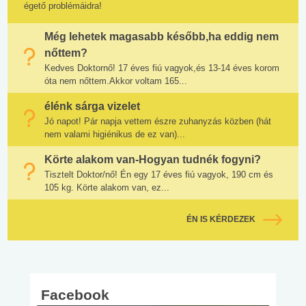
égető problémáidra!
Még lehetek magasabb később,ha eddig nem
nőttem?
Kedves Doktornő! 17 éves fiú vagyok,és 13-14 éves korom
óta nem nőttem.Akkor voltam 165...
élénk sárga vizelet
Jó napot! Pár napja vettem észre zuhanyzás közben (hát
nem valami higiénikus de ez van)...
Körte alakom van-Hogyan tudnék fogyni?
Tisztelt Doktor/nő! Én egy 17 éves fiú vagyok, 190 cm és
105 kg. Körte alakom van, ez...
ÉN IS KÉRDEZEK
Facebook