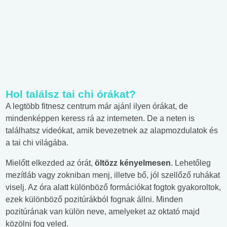
Hol találsz tai chi órákat?
A legtöbb fitnesz centrum már ajánl ilyen órákat, de
mindenképpen keress rá az interneten. De a neten is
találhatsz videókat, amik bevezetnek az alapmozdulatok és
a tai chi világába.
Mielőtt elkezded az órát,
öltözz kényelmesen
. Lehetőleg
mezítláb vagy zokniban menj, illetve bő, jól szellőző ruhákat
viselj. Az óra alatt különböző formációkat fogtok gyakoroltok,
ezek különböző pozitúrákból fognak állni. Minden
pozitúrának van külön neve, amelyeket az oktató majd
közölni fog veled.