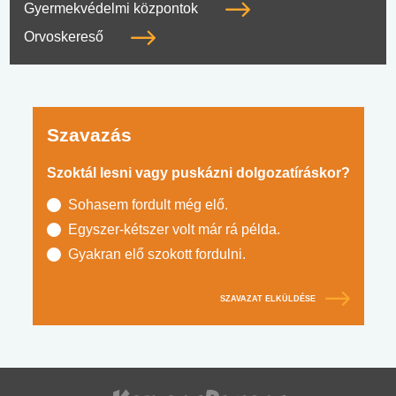
Gyermekvédelmi központok
Orvoskereső
Szavazás
Szoktál lesni vagy puskázni dolgozatíráskor?
Sohasem fordult még elő.
Egyszer-kétszer volt már rá példa.
Gyakran elő szokott fordulni.
SZAVAZAT ELKÜLDÉSE