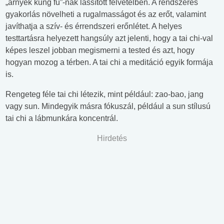
„árnyék kung fu”-nak lassított felvételben. A rendszeres
gyakorlás növelheti a rugalmasságot és az erőt, valamint
javíthatja a szív- és érrendszeri erőnlétet. A helyes
testtartásra helyezett hangsúly azt jelenti, hogy a tai chi-val
képes leszel jobban megismerni a tested és azt, hogy
hogyan mozog a térben. A tai chi a meditáció egyik formája
is.
Rengeteg féle tai chi létezik, mint például: zao-bao, jang
vagy sun. Mindegyik másra fókuszál, például a sun stílusú
tai chi a lábmunkára koncentrál.
Hirdetés