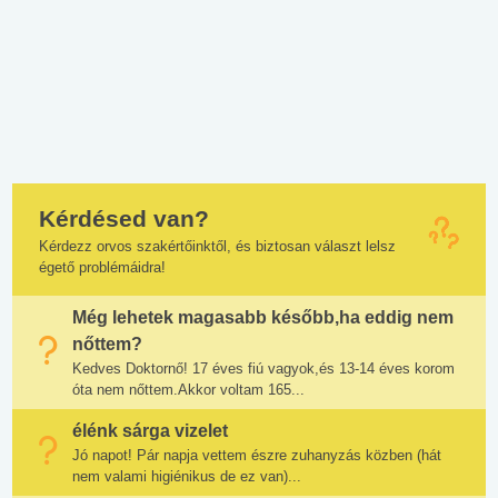
Kérdésed van?
Kérdezz orvos szakértőinktől, és biztosan választ lelsz
égető problémáidra!
Még lehetek magasabb később,ha eddig nem
nőttem?
Kedves Doktornő! 17 éves fiú vagyok,és 13-14 éves korom
óta nem nőttem.Akkor voltam 165...
élénk sárga vizelet
Jó napot! Pár napja vettem észre zuhanyzás közben (hát
nem valami higiénikus de ez van)...