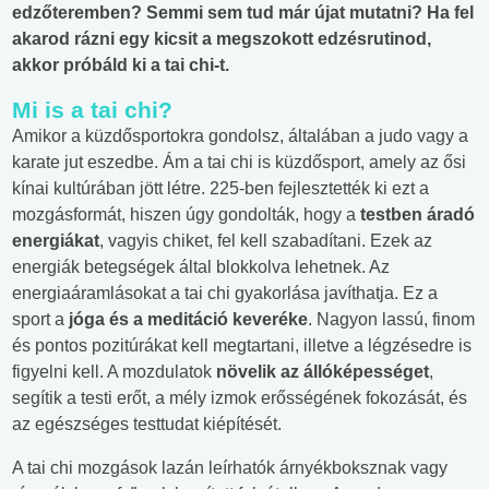
edzőteremben? Semmi sem tud már újat mutatni? Ha fel
akarod rázni egy kicsit a megszokott edzésrutinod,
akkor próbáld ki a tai chi-t.
Mi is a tai chi?
Amikor a küzdősportokra gondolsz, általában a judo vagy a
karate jut eszedbe. Ám a tai chi is küzdősport, amely az ősi
kínai kultúrában jött létre. 225-ben fejlesztették ki ezt a
mozgásformát, hiszen úgy gondolták, hogy a
testben áradó
energiákat
, vagyis chiket, fel kell szabadítani. Ezek az
energiák betegségek által blokkolva lehetnek. Az
energiaáramlásokat a tai chi gyakorlása javíthatja. Ez a
sport a
jóga és a meditáció keveréke
. Nagyon lassú, finom
és pontos pozitúrákat kell megtartani, illetve a légzésedre is
figyelni kell. A mozdulatok
növelik az állóképességet
,
segítik a testi erőt, a mély izmok erősségének fokozását, és
az egészséges testtudat kiépítését.
A tai chi mozgások lazán leírhatók árnyékboksznak vagy