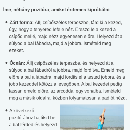
Íme, néhány pozitúra, amiket érdemes kipróbálni:
Zárt forma:
Állj csípőszéles terpeszbe, tárd ki a kezed,
úgy, hogy a tenyered lefele néz. Ereszd le a kezed a
csípőd mellé, majd nézz egyenesen előre. Helyezd át a
súlyod a bal lábadra, majd a jobbra. Ismételd meg
ezeket.
Óceán:
Állj csípőszéles terpeszbe, és helyezd át a
súlyod a bal lábadról a jobbra, majd fordítva. Emeld meg
előre a bal a lábadra, majd fordíts el a tested jobbra, és a
jobb kezeddel kötözz a levegőben. A bal kezedet pedig
lassan emeld előre, az arcoddal egy vonalba. Ismételd
meg a másik oldalra, közben folyamatosan a padlót nézd.
A következő
pozitúrához hajlítsd be
a bal térded és helyezd