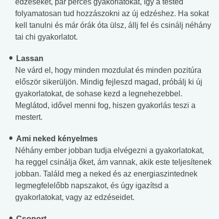
edzéseket, pár perces gyakorlatokat, így a tested
folyamatosan tud hozzászokni az új edzéshez. Ha sokat
kell tanulni és már órák óta ülsz, állj fel és csinálj néhány
tai chi gyakorlatot.
Lassan
Ne várd el, hogy minden mozdulat és minden pozitúra
először sikerüljön. Mindig fejleszd magad, próbálj ki új
gyakorlatokat, de sohase kezd a legnehezebbel.
Meglátod, idővel menni fog, hiszen gyakorlás teszi a
mestert.
Ami neked kényelmes
Néhány ember jobban tudja elvégezni a gyakorlatokat,
ha reggel csinálja őket, ám vannak, akik este teljesítenek
jobban. Találd meg a neked és az energiaszintednek
legmegfelelőbb napszakot, és úgy igazítsd a
gyakorlatokat, vagy az edzéseidet.
Csoport