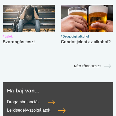
#Lélek
#Drog, cigi, alkohol
Szorongás teszt
Gondot jelent az alkohol?
MÉG TÖBB TESZT
Ha baj van...
Drogambulanciák
Lelkisegély-szolgálatok