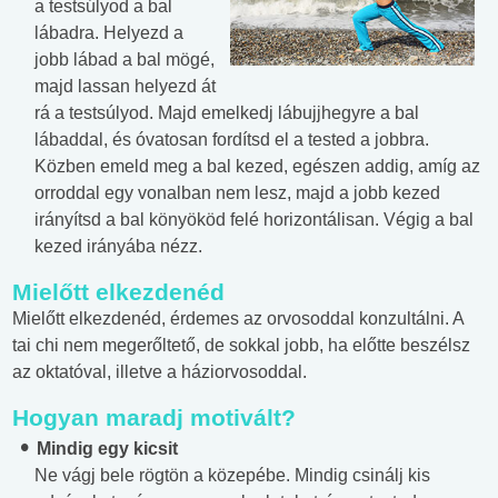
a testsúlyod a bal
lábadra. Helyezd a
jobb lábad a bal mögé,
majd lassan helyezd át
rá a testsúlyod. Majd emelkedj lábujjhegyre a bal
lábaddal, és óvatosan fordítsd el a tested a jobbra.
Közben emeld meg a bal kezed, egészen addig, amíg az
orroddal egy vonalban nem lesz, majd a jobb kezed
irányítsd a bal könyököd felé horizontálisan. Végig a bal
kezed irányába nézz.
Mielőtt elkezdenéd
Mielőtt elkezdenéd, érdemes az orvosoddal konzultálni. A
tai chi nem megerőltető, de sokkal jobb, ha előtte beszélsz
az oktatóval, illetve a háziorvosoddal.
Hogyan maradj motivált?
Mindig egy kicsit
Ne vágj bele rögtön a közepébe. Mindig csinálj kis