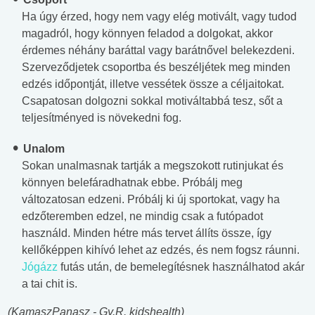
Ha úgy érzed, hogy nem vagy elég motivált, vagy tudod
magadról, hogy könnyen feladod a dolgokat, akkor
érdemes néhány baráttal vagy barátnővel belekezdeni.
Szerveződjetek csoportba és beszéljétek meg minden
edzés időpontját, illetve vessétek össze a céljaitokat.
Csapatosan dolgozni sokkal motiváltabbá tesz, sőt a
teljesítményed is növekedni fog.
Unalom
Sokan unalmasnak tartják a megszokott rutinjukat és
könnyen belefáradhatnak ebbe. Próbálj meg
változatosan edzeni. Próbálj ki új sportokat, vagy ha
edzőteremben edzel, ne mindig csak a futópadot
használd. Minden hétre más tervet állíts össze, így
kellőképpen kihívó lehet az edzés, és nem fogsz ráunni.
Jógázz
futás után, de bemelegítésnek használhatod akár
a tai chit is.
(KamaszPanasz - Gy.R. kidshealth)