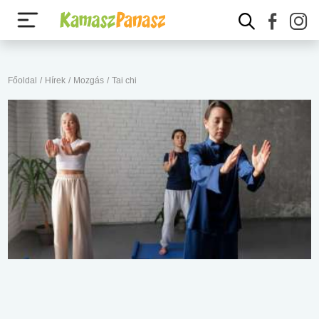
Főoldal
/
Hírek
/
Mozgás
/
Tai chi