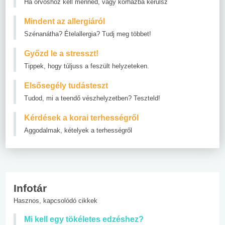
Ha orvoshoz kell menned, vagy kórházba kerülsz
Mindent az allergiáról
Szénanátha? Ételallergia? Tudj meg többet!
Győzd le a stresszt!
Tippek, hogy túljuss a feszült helyzeteken.
Elsősegély tudásteszt
Tudod, mi a teendő vészhelyzetben? Teszteld!
Kérdések a korai terhességről
Aggodalmak, kételyek a terhességről
Infotár
Hasznos, kapcsolódó cikkek
Mi kell egy tökéletes edzéshez?