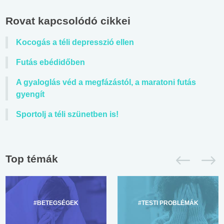
Rovat kapcsolódó cikkei
Kocogás a téli depresszió ellen
Futás ebédidőben
A gyaloglás véd a megfázástól, a maratoni futás
gyengít
Sportolj a téli szünetben is!
Top témák
#BETEGSÉGEK
#TESTI PROBLÉMÁK