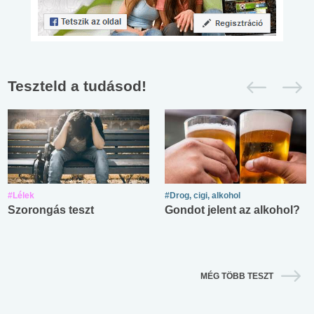
Teszteld a tudásod!
#Lélek
#Drog, cigi, alkohol
Szorongás teszt
Gondot jelent az alkohol?
MÉG TÖBB TESZT