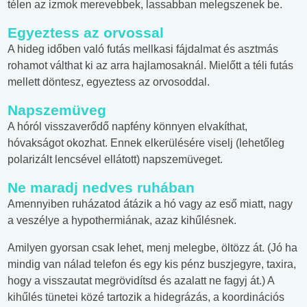
télen az izmok merevebbek, lassabban melegszenek be.
Egyeztess az orvossal
A hideg időben való futás mellkasi fájdalmat és asztmás
rohamot válthat ki az arra hajlamosaknál. Mielőtt a téli futás
mellett döntesz, egyeztess az orvosoddal.
Napszemüveg
A hóról visszaverődő napfény könnyen elvakíthat,
hóvakságot okozhat. Ennek elkerülésére viselj (lehetőleg
polarizált lencsével ellátott) napszemüveget.
Ne maradj nedves ruhában
Amennyiben ruházatod átázik a hó vagy az eső miatt, nagy
a veszélye a hypothermiának, azaz kihűlésnek.
Amilyen gyorsan csak lehet, menj melegbe, öltözz át. (Jó ha
mindig van nálad telefon és egy kis pénz buszjegyre, taxira,
hogy a visszautat megrövidítsd és azalatt ne fagyj át.) A
kihűlés tünetei közé tartozik a hidegrázás, a koordinációs