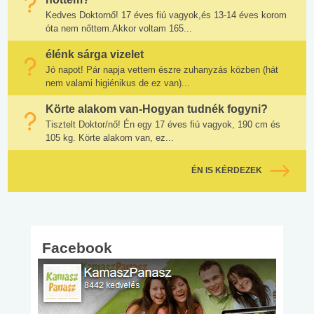
Kedves Doktornő! 17 éves fiú vagyok,és 13-14 éves korom
óta nem nőttem.Akkor voltam 165...
élénk sárga vizelet
Jó napot! Pár napja vettem észre zuhanyzás közben (hát
nem valami higiénikus de ez van)...
Körte alakom van-Hogyan tudnék fogyni?
Tisztelt Doktor/nő! Én egy 17 éves fiú vagyok, 190 cm és
105 kg. Körte alakom van, ez...
ÉN IS KÉRDEZEK
Facebook