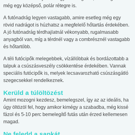
még egy középső, polár rétegre is.
A
futónadrág legyen vastagabb, amire esetleg még egy
rövid nadrágot is húzhatsz a megfelelő hőtartás érdekében.
A jó futónadrág térdhajlatnál vékonyabb, rugalmasabb
anyagból van, míg a térdnél vagy a combrésznél vastagabb
és hőtartóbb.
A téli futócipők melegebbek, vízállóbbak és bordázottabb a
talpuk a csúszásveszély csökkentése érdekében. Vannak
speciális futócipők is, melyek lecsavarozható csúszásgátló
szegecsekkel rendelkeznek.
Kerüld a túlöltözést
Amint mozogni kezdesz, bemelegszel, így az az ideális, ha
úgy öltözöl fel, hogy amikor kimégy a szabadba, még kissé
fázol és 5-10 perc bemelegítő futás után érzed kellemesen
magad.
Ne feledd a sapkát