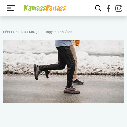
Főoldal
/
Hírek
/
Mozgás
/
Hogyan fuss télen?