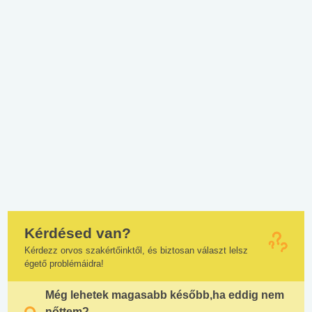
Kérdésed van?
Kérdezz orvos szakértőinktől, és biztosan választ lelsz
égető problémáidra!
Még lehetek magasabb később,ha eddig nem
nőttem?