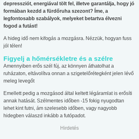
depressziót, energiával tölt fel, illetve garantálja, hogy jó
formában kezdd a fürdőruha szezont? Íme, a
legfontosabb szabályok, melyeket betartva élvezni
fogod a futást!
A hideg idő nem kifogás a mozgásra. Nézzük, hogyan fuss
jól télen!
Figyelj a hőmérsékletre és a szélre
Amennyiben erős szél fúj, az könnyen áthatolhat a
ruházaton, eltávolítva onnan a szigetelőrétegként jelen lévő
meleg levegőt
Emellett pedig a mozgásod által keltett légáramlat is erősíti
annak hatását. Szélmentes időben -15 fokig nyugodtan
lehet kint futni, ám szelesebb időben, vagy nagyobb
hidegben válaszd inkább a futópadot.
Hirdetés