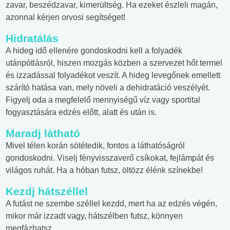
zavar, beszédzavar, kimerültség. Ha ezeket észleli magán,
azonnal kérjen orvosi segítséget!
Hidratálás
A hideg idő ellenére gondoskodni kell a folyadék
utánpótlásról, hiszen mozgás közben a szervezet hőt termel
és izzadással folyadékot veszít. A hideg levegőnek emellett
szárító hatása van, mely növeli a dehidratáció veszélyét.
Figyelj oda a megfelelő mennyiségű víz vagy sportital
fogyasztására edzés előtt, alatt és után is.
Maradj látható
Mivel télen korán sötétedik, fontos a láthatóságról
gondoskodni. Viselj fényvisszaverő csíkokat, fejlámpát és
világos ruhát. Ha a hóban futsz, öltözz élénk színekbe!
Kezdj hátszéllel
A futást ne szembe széllel kezdd, mert ha az edzés végén,
mikor már izzadt vagy, hátszélben futsz, könnyen
megfázhatsz.