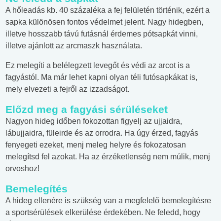
A hőleadás kb. 40 százaléka a fej felületén történik, ezért a
sapka különösen fontos védelmet jelent. Nagy hidegben,
illetve hosszabb távú futásnál érdemes pótsapkát vinni,
illetve ajánlott az arcmaszk használata.
Ez melegíti a belélegzett levegőt és védi az arcot is a
fagyástól. Ma már lehet kapni olyan téli futósapkákat is,
mely elvezeti a fejről az izzadságot.
Előzd meg a fagyási sérüléseket
Nagyon hideg időben fokozottan figyelj az ujjaidra,
lábujjaidra, füleirde és az orrodra. Ha úgy érzed, fagyás
fenyegeti ezeket, menj meleg helyre és fokozatosan
melegítsd fel azokat. Ha az érzéketlenség nem múlik, menj
orvoshoz!
Bemelegítés
A hideg ellenére is szükség van a megfelelő bemelegítésre
a sportsérülések elkerülése érdekében. Ne feledd, hogy