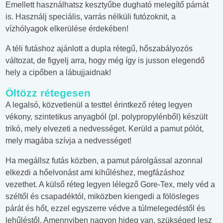
Emellett használhatsz kesztyűbe dugható melegítő párnát
is. Használj speciális, varrás nélküli futózoknit, a
vízhólyagok elkerülése érdekében!
A téli futáshoz ajánlott a dupla rétegű, hőszabályozós
változat, de figyelj arra, hogy még így is jusson elegendő
hely a cipőben a lábujjaidnak!
Öltözz rétegesen
A legalsó, közvetlenül a testtel érintkező réteg legyen
vékony, szintetikus anyagból (pl. polypropylénből) készült
trikó, mely elvezeti a nedvességet. Kerüld a pamut pólót,
mely magába szívja a nedvességet!
Ha megállsz futás közben, a pamut párolgással azonnal
elkezdi a hőelvonást ami kihűléshez, megfázáshoz
vezethet. A külső réteg legyen lélegző Gore-Tex, mely véd a
széltől és csapadéktól, miközben kiengedi a fölösleges
párát és hőt, ezzel egyszerre védve a túlmelegedéstől és
lehűléstől. Amennyiben nagyon hideg van, szükséged lesz