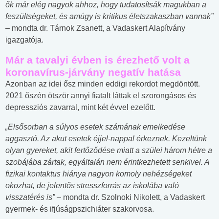
ők már elég nagyok ahhoz, hogy tudatosítsák magukban a
feszültségeket, és amúgy is kritikus életszakaszban vannak”
– mondta dr. Tárnok Zsanett, a Vadaskert Alapítvány
igazgatója.
Már a tavalyi évben is érezhető volt a
koronavírus-járvány negatív hatása
Azonban az idei ősz minden eddigi rekordot megdöntött.
2021 őszén ötször annyi fiatalt láttak el szorongásos és
depressziós zavarral, mint két évvel ezelőtt.
„Elsősorban a súlyos esetek számának emelkedése
aggasztó. Az akut esetek éjjel-nappal érkeznek. Kezeltünk
olyan gyereket, akit fertőződése miatt a szülei három hétre a
szobájába zártak, egyáltalán nem érintkezhetett senkivel. A
fizikai kontaktus hiánya nagyon komoly nehézségeket
okozhat, de jelentős stresszforrás az iskolába való
visszatérés is” –
mondta dr. Szolnoki Nikolett, a Vadaskert
gyermek- és ifjúságpszichiáter szakorvosa.