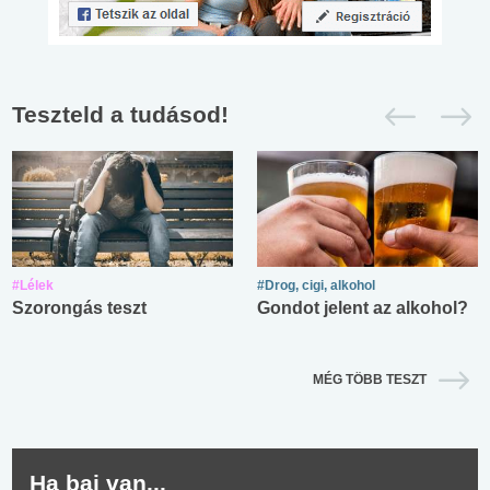
Teszteld a tudásod!
#Lélek
#Drog, cigi, alkohol
Szorongás teszt
Gondot jelent az alkohol?
MÉG TÖBB TESZT
Ha baj van...