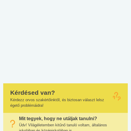
Kérdésed van?
Kérdezz orvos szakértőinktől, és biztosan választ lelsz
égető problémáidra!
Mit tegyek, hogy ne utáljak tanulni?
Üdv! Világéletemben kitűnő tanuló voltam, általános
iskolában és középiskolában is....