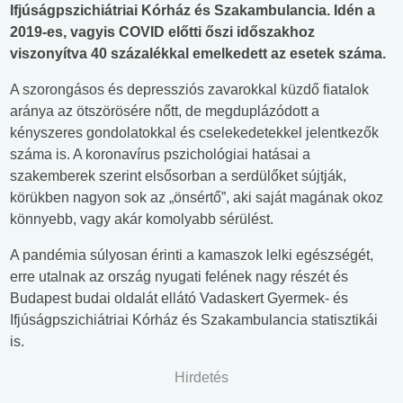
Ifjúságpszichiátriai Kórház és Szakambulancia. Idén a
2019-es, vagyis COVID előtti őszi időszakhoz
viszonyítva 40 százalékkal emelkedett az esetek száma.
A szorongásos és depressziós zavarokkal küzdő fiatalok
aránya az ötszörösére nőtt, de megduplázódott a
kényszeres gondolatokkal és cselekedetekkel jelentkezők
száma is. A koronavírus pszichológiai hatásai a
szakemberek szerint elsősorban a serdülőket sújtják,
körükben nagyon sok az „önsértő”, aki saját magának okoz
könnyebb, vagy akár komolyabb sérülést.
A pandémia súlyosan érinti a kamaszok lelki egészségét,
erre utalnak az ország nyugati felének nagy részét és
Budapest budai oldalát ellátó Vadaskert Gyermek- és
Ifjúságpszichiátriai Kórház és Szakambulancia statisztikái
is.
Hirdetés