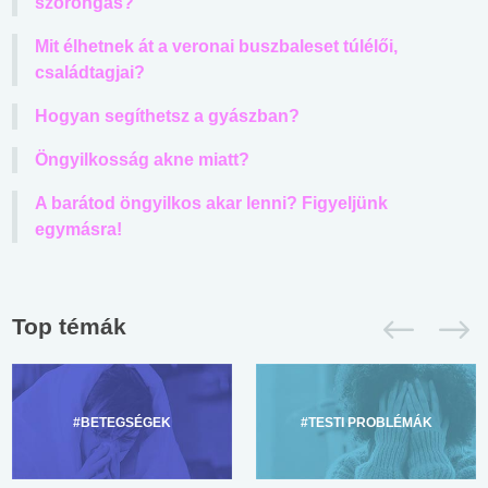
szorongás?
Mit élhetnek át a veronai buszbaleset túlélői,
családtagjai?
Hogyan segíthetsz a gyászban?
Öngyilkosság akne miatt?
A barátod öngyilkos akar lenni? Figyeljünk
egymásra!
Top témák
#BETEGSÉGEK
#TESTI PROBLÉMÁK