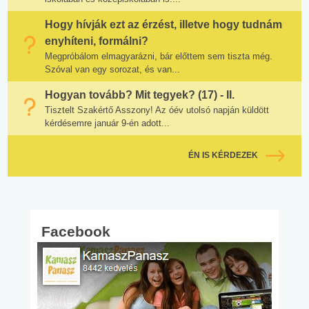
Hogy hívják ezt az érzést, illetve hogy tudnám
enyhíteni, formálni?
Megpróbálom elmagyarázni, bár előttem sem tiszta még.
Szóval van egy sorozat, és van...
Hogyan tovább? Mit tegyek? (17) - II.
Tisztelt Szakértő Asszony! Az óév utolsó napján küldött
kérdésemre január 9-én adott...
ÉN IS KÉRDEZEK
Facebook