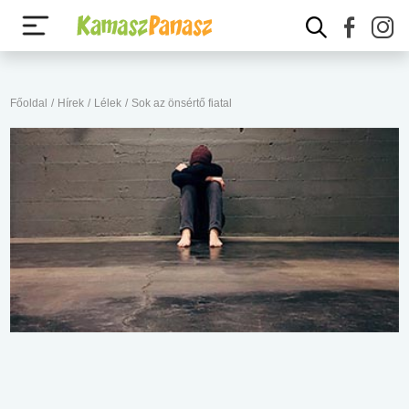
Főoldal
/
Hírek
/
Lélek
/
Sok az önsértő fiatal