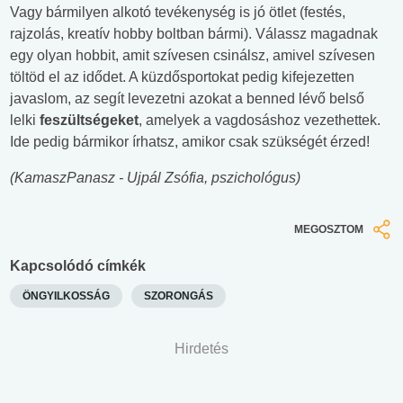
Vagy bármilyen alkotó tevékenység is jó ötlet (festés,
rajzolás, kreatív hobby boltban bármi). Válassz magadnak
egy olyan hobbit, amit szívesen csinálsz, amivel szívesen
töltöd el az idődet. A küzdősportokat pedig kifejezetten
javaslom, az segít levezetni azokat a benned lévő belső
lelki
feszültségeket
, amelyek a vagdosáshoz vezethettek.
Ide pedig bármikor írhatsz, amikor csak szükségét érzed!
(KamaszPanasz - Ujpál Zsófia, pszichológus)
MEGOSZTOM
Kapcsolódó címkék
ÖNGYILKOSSÁG
SZORONGÁS
Hirdetés