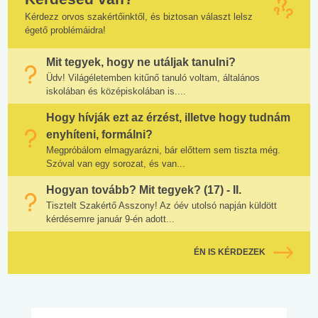
Kérdezz orvos szakértőinktől, és biztosan választ lelsz
égető problémáidra!
Mit tegyek, hogy ne utáljak tanulni?
Üdv! Világéletemben kitűnő tanuló voltam, általános
iskolában és középiskolában is....
Hogy hívják ezt az érzést, illetve hogy tudnám
enyhíteni, formálni?
Megpróbálom elmagyarázni, bár előttem sem tiszta még.
Szóval van egy sorozat, és van...
Hogyan tovább? Mit tegyek? (17) - II.
Tisztelt Szakértő Asszony! Az óév utolsó napján küldött
kérdésemre január 9-én adott...
ÉN IS KÉRDEZEK