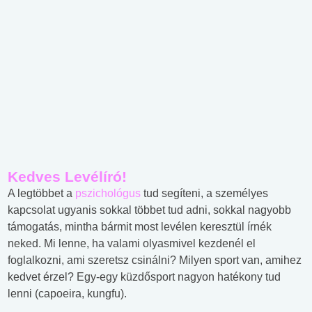
Kedves Levélíró!
A legtöbbet a
pszichológus
tud segíteni, a személyes
kapcsolat ugyanis sokkal többet tud adni, sokkal nagyobb
támogatás, mintha bármit most levélen keresztül írnék
neked. Mi lenne, ha valami olyasmivel kezdenél el
foglalkozni, ami szeretsz csinálni? Milyen sport van, amihez
kedvet érzel? Egy-egy küzdősport nagyon hatékony tud
lenni (capoeira, kungfu).