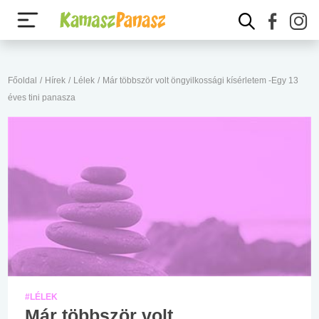
Főoldal
/
Hírek
/
Lélek
/
Már többször volt öngyilkossági kísérletem -Egy 13
éves tini panasza
#LÉLEK
Már többször volt