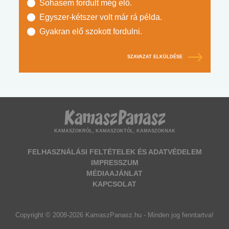
Sohasem fordult még elő.
Egyszer-kétszer volt már rá példa.
Gyakran elő szokott fordulni.
SZAVAZAT ELKÜLDÉSE
KAMASZOKRÓL, KAMASZOKTÓL, KAMASZOKNAK
FELHASZNÁLÁSI FELTÉTELEK ÉS ADATVÉDELEM
IMPRESSZUM
MÉDIAAJÁNLAT
KAPCSOLAT
Copyright © 2008-2026 KamaszPanasz.hu - Minden jog fenntartva!