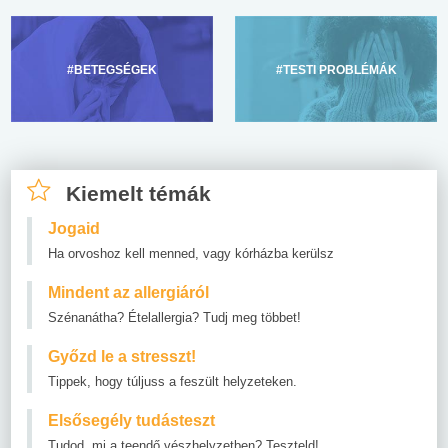
#BETEGSÉGEK
#TESTI PROBLÉMÁK
Kiemelt témák
Jogaid
Ha orvoshoz kell menned, vagy kórházba kerülsz
Mindent az allergiáról
Szénanátha? Ételallergia? Tudj meg többet!
Győzd le a stresszt!
Tippek, hogy túljuss a feszült helyzeteken.
Elsősegély tudásteszt
Tudod, mi a teendő vészhelyzetben? Teszteld!