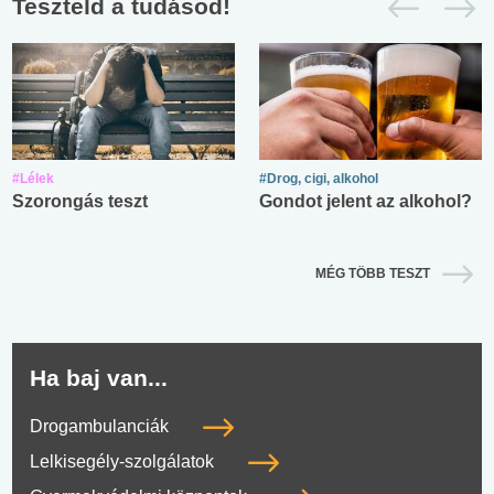
Teszteld a tudásod!
#Lélek
#Drog, cigi, alkohol
Szorongás teszt
Gondot jelent az alkohol?
MÉG TÖBB TESZT
Ha baj van...
Drogambulanciák
Lelkisegély-szolgálatok