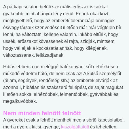
A párkapcsolaton belüli szexuális erőszak is sokkal
gyakoribb, mint ahányra fény derül. Ennek okai közt
megfigyelhető, hogy az emberek toleranciája önmaguk
és/vagy társaik szenvedéseit illetően már-már végtelen bír
lenni, ha változtatni kellene valamin. Inkább eltűrik, hogy
üssék, erőszakot kövessenek el rajta, szidják, mintsem,
hogy vállalják a kockázatát annak, hogy kilépjenek,
változtassanak, fellázadjanak.
Hibás ebben a nem eléggé hatékonyan, sőt nehézkesen
működő védelmi háló, de nem csak az! A külső személytől
(állam, segélyek, rendőrség stb.) az emberek elvárják az
azonnali, hibátlan és szakszerű fellépést, de saját magukat
illetően sokkal elnézőbbek, felmentőbbek, gyávábbak és
megalkuvóbbak.
Nem minden felnőtt felnőtt
A gyereket csak a felnőtt mentheti meg a sértő kapcsolatból,
mert a gyerek kicsi, gyenge,
kiszolgáltatott
és tehetetlen.