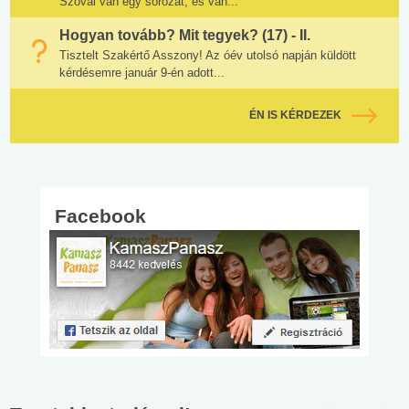
Szóval van egy sorozat, és van...
Hogyan tovább? Mit tegyek? (17) - II.
Tisztelt Szakértő Asszony! Az óév utolsó napján küldött
kérdésemre január 9-én adott...
ÉN IS KÉRDEZEK
Facebook