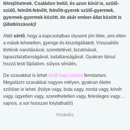
létrejöhetnek. Családon belül, és azon kívül is, szülő-
szülő, felnőtt-felnőtt, felnőtt-gyerek szülő-gyermek,
gyermek-gyermek között, de akár ember-állat között is
(állatkínzások)!
Attól
sértő
, hogy a kapcsolatban olyasmi jön létre, ami ellen
a másik tehetetlen, gyenge és kiszolgáltatott. Visszaélés
történik naivitásával, szeretetével, bizalmával,
tapasztalatlanságával, tudatlanságával. Gyakran társul
hozzá testi fájdalom, súlyos sérülés.
De szavakkal is lehet
sértő kapcsolatot
fenntartani.
Megalázni szavakkal nagyon mélyen, gyakran életre
szólóan is lehet. (hülye vagy, buta vagy, ronda vagy, kövér
vagy, ügyetlen vagy, szerethetetlen vagy, felesleges vagy…
sajnos, a sor hosszan folytatható!)
Hirdetés