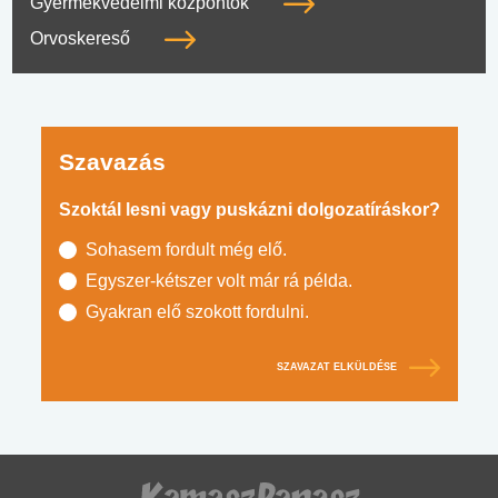
Gyermekvédelmi központok
Orvoskereső
Szavazás
Szoktál lesni vagy puskázni dolgozatíráskor?
Sohasem fordult még elő.
Egyszer-kétszer volt már rá példa.
Gyakran elő szokott fordulni.
SZAVAZAT ELKÜLDÉSE