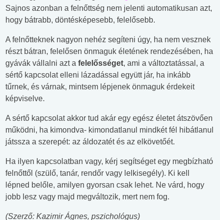
Sajnos azonban a felnőttség nem jelenti automatikusan azt,
hogy bátrabb, döntésképesebb, felelősebb.
A felnőtteknek nagyon nehéz segíteni úgy, ha nem vesznek
részt bátran, felelősen önmaguk életének rendezésében, ha
gyávák vállalni azt a
felelősséget
, ami a változtatással, a
sértő kapcsolat elleni lázadással együtt jár, ha inkább
tűrnek, és várnak, mintsem lépjenek önmaguk érdekeit
képviselve.
A sértő kapcsolat akkor tud akár egy egész életet átszövően
működni, ha kimondva- kimondatlanul mindkét fél hibátlanul
játssza a szerepét: az áldozatét és az elkövetőét.
Ha ilyen kapcsolatban vagy, kérj segítséget egy megbízható
felnőttől (szülő, tanár, rendőr vagy lelkisegély). Ki kell
lépned belőle, amilyen gyorsan csak lehet. Ne várd, hogy
jobb lesz vagy majd megváltozik, mert nem fog.
(Szerző: Kazimir Ágnes, pszichológus)