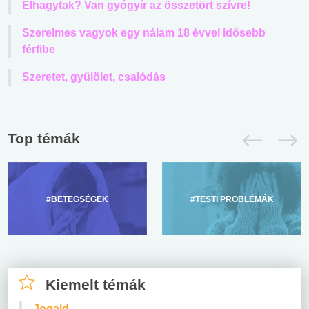
Elhagytak? Van gyógyír az összetört szívre!
Szerelmes vagyok egy nálam 18 évvel idősebb
férfibe
Szeretet, gyűlölet, csalódás
Top témák
#BETEGSÉGEK
#TESTI PROBLÉMÁK
Kiemelt témák
Jogaid