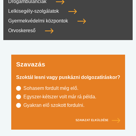
Drogambulanciák
Lelkisegély-szolgálatok
Gyermekvédelmi központok
Orvoskereső
Szavazás
Szoktál lesni vagy puskázni dolgozatíráskor?
Sohasem fordult még elő.
Egyszer-kétszer volt már rá példa.
Gyakran elő szokott fordulni.
SZAVAZAT ELKÜLDÉSE