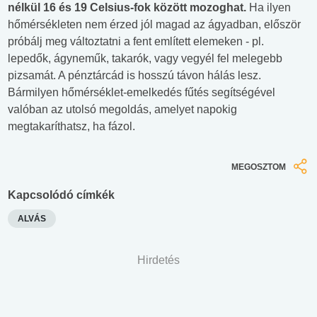
nélkül
16
és
19 Celsius-
fok
között
mozoghat
.
Ha ilyen
hőmérsékleten nem érzed jól magad az ágyadban, először
próbálj meg változtatni a fent említett elemeken - pl.
lepedők, ágyneműk, takarók, vagy vegyél fel melegebb
pizsamát. A pénztárcád is hosszú távon hálás lesz.
Bármilyen hőmérséklet-emelkedés fűtés segítségével
valóban az utolsó megoldás, amelyet napokig
megtakaríthatsz, ha fázol.
MEGOSZTOM
Kapcsolódó címkék
ALVÁS
Hirdetés