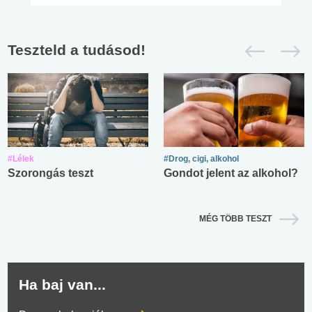
Teszteld a tudásod!
#Lélek
#Drog, cigi, alkohol
Szorongás teszt
Gondot jelent az alkohol?
MÉG TÖBB TESZT
Ha baj van...