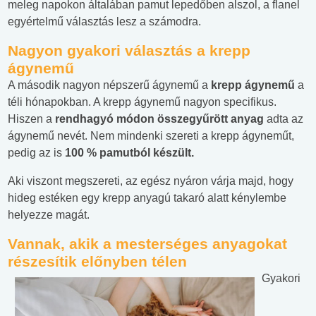
meleg napokon általában pamut lepedőben alszol, a flanel
egyértelmű választás lesz a számodra.
Nagyon gyakori választás a krepp
ágynemű
A második nagyon népszerű ágynemű a
krepp
ágynemű
a
téli hónapokban. A krepp ágynemű nagyon specifikus.
Hiszen a
rendhagyó
módon
összegyű
r
ött
anyag
adta az
ágynemű nevét. Nem mindenki szereti a krepp ágyneműt,
pedig az is
100
%
pamutból
készült
.
Aki viszont megszereti, az egész nyáron várja majd, hogy
hideg estéken egy krepp anyagú takaró alatt kénylembe
helyezze magát.
Vannak, akik a mesterséges anyagokat
részesítik előnyben télen
Gyakori