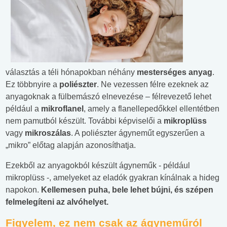
választás a téli hónapokban néhány
mesterséges
anyag
.
Ez többnyire a
poliészter
. Ne vezessen félre ezeknek az
anyagoknak a fülbemászó elnevezése – félrevezető lehet
például a
mikroflane
l
, amely a flanellepedőkkel ellentétben
nem pamutból készült. További képviselői a
mikroplüss
vagy
mikroszálas
. A poliészter ágyneműt egyszerűen a
„mikro” előtag alapján azonosíthatja.
Ezekből az anyagokból készült ágyneműk - például
mikroplüss -, amelyeket az eladók gyakran kínálnak a hideg
napokon.
Kellemesen
puha
, bele
lehet
bújni
,
és
szépen
fel
melegíteni
az
alvóhelyet
.
Figyelem, ez nem csak az ágyneműról