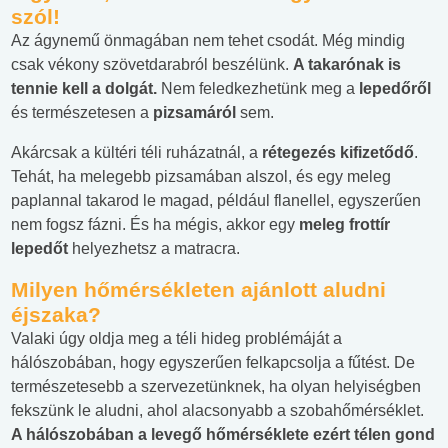
szól!
Az ágynemű önmagában nem tehet csodát. Még mindig
csak vékony szövetdarabról beszélünk.
A
takarónak
is
tennie
kell
a
dolgát
.
Nem feledkezhetünk meg a
l
epedőről
és természetesen a
pizsamáról
sem.
Akárcsak a kültéri téli ruházatnál, a
rétegezés
kifizetődő
.
Tehát, ha melegebb pizsamában alszol, és egy meleg
paplannal takarod le magad, például flanellel, egyszerűen
nem fogsz fázni. És ha mégis, akkor egy
meleg
frottír
lepedőt
helyezhetsz a matracra.
Milyen hőmérsékleten ajánlott aludni
éjszaka?
Valaki úgy oldja meg a téli hideg problémáját a
hálószobában, hogy egyszerűen felkapcsolja a fűtést. De
természetesebb a szervezetünknek, ha olyan helyiségben
fekszünk le aludni, ahol alacsonyabb a szobahőmérséklet.
A
hálószobában
a
levegő
hőmérséklete
ezért
télen
gond