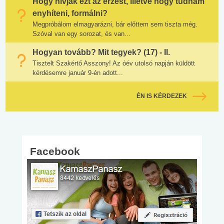
Hogy hívják ezt az érzést, illetve hogy tudnám
enyhíteni, formálni?
Megpróbálom elmagyarázni, bár előttem sem tiszta még.
Szóval van egy sorozat, és van...
Hogyan tovább? Mit tegyek? (17) - II.
Tisztelt Szakértő Asszony! Az óév utolsó napján küldött
kérdésemre január 9-én adott...
ÉN IS KÉRDEZEK
Facebook