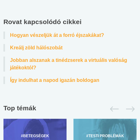
Rovat kapcsolódó cikkei
Hogyan vészeljük át a forró éjszakákat?
Kreálj zöld hálószobát
Jobban alszanak a tinédzserek a virtuális valóság
játékoktól?
Így indulhat a napod igazán boldogan
Top témák
#BETEGSÉGEK
#TESTI PROBLÉMÁK