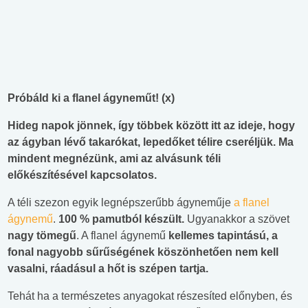
Próbáld ki a flanel ágyneműt! (x)
Hideg
napok
jönnek
,
így
többek
között
itt
az
ideje,
hogy
az
ágyban
lévő
takarókat
,
lepedőket
télire
cseréljük
.
Ma
mindent
megnézünk
,
ami
az
alvásunk
téli
előkészítésével
kapcsolatos
.
A téli szezon egyik legnépszerűbb ágyneműje
a flanel
ágynemű
.
100
%
pamutból
készült
.
Ugyanakkor a szövet
nagy
tömegű
. A flanel ágynemű
kellemes
tapintású
, a
fonal
nagyobb
sűrűségének
köszönhetően
nem
kell
vasalni
,
ráadásul
a
hőt
is
szépen
tartja
.
Tehát ha a természetes anyagokat részesíted előnyben, és