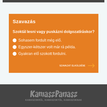
Szavazás
Szoktál lesni vagy puskázni dolgozatíráskor?
Sohasem fordult még elő.
Egyszer-kétszer volt már rá példa.
Gyakran elő szokott fordulni.
SZAVAZAT ELKÜLDÉSE
KAMASZOKRÓL, KAMASZOKTÓL, KAMASZOKNAK