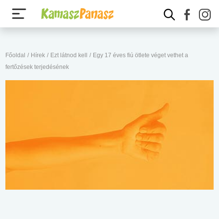
Főoldal
/
Hírek
/
Ezt látnod kell
/
Egy 17 éves fiú ötlete véget vethet a
fertőzések terjedésének