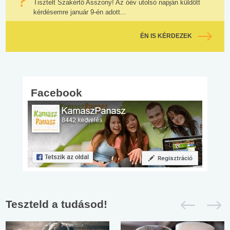
Tisztelt Szakértő Asszony! Az óév utolsó napján küldött
kérdésemre január 9-én adott...
ÉN IS KÉRDEZEK
Facebook
Teszteld a tudásod!