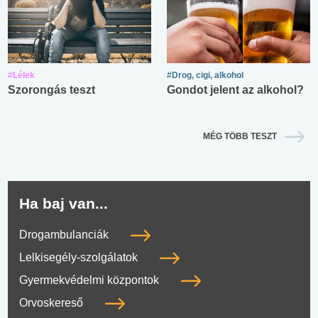
#Lélek
#Drog, cigi, alkohol
Szorongás teszt
Gondot jelent az alkohol?
MÉG TÖBB TESZT
Ha baj van...
Drogambulanciák
Lelkisegély-szolgálatok
Gyermekvédelmi központok
Orvoskereső