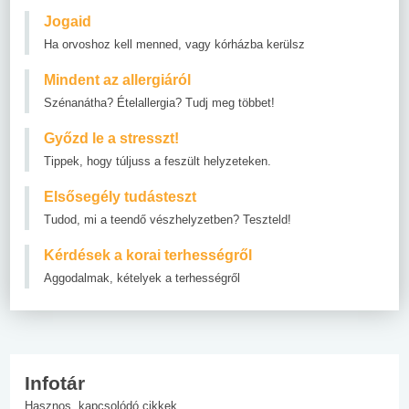
Jogaid
Ha orvoshoz kell menned, vagy kórházba kerülsz
Mindent az allergiáról
Szénanátha? Ételallergia? Tudj meg többet!
Győzd le a stresszt!
Tippek, hogy túljuss a feszült helyzeteken.
Elsősegély tudásteszt
Tudod, mi a teendő vészhelyzetben? Teszteld!
Kérdések a korai terhességről
Aggodalmak, kételyek a terhességről
Infotár
Hasznos, kapcsolódó cikkek