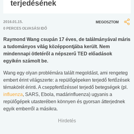
terjedésének
2016.01.15.
MEGOSZTOM
0 PERCES OLVASÁSI IDŐ
Raymond Wang csupán 17 éves, de találmányával máris
a tudományos világ középpontjába került. Nem
mindennapi ötletéről a népszerű TED előadások
egyikén számolt be.
Wang egy olyan problémára talált megoldást, ami rengeteg
embert érint világszerte: a repülőgépeken terjedő fertőzések
témakörét érinti. A cseppfertőzéssel terjedő betegségek (pl.
influenza
, SARS, Ebola, madárinfluenza) ugyanis a
repülőgépek utasterében könnyen és gyorsan átterjednek
egyik emberről a másikra.
Hirdetés