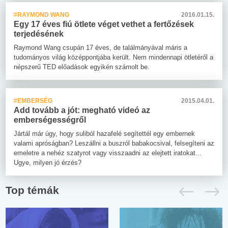
#RAYMOND WANG
2016.01.15.
Egy 17 éves fiú ötlete véget vethet a fertőzések
terjedésének
Raymond Wang csupán 17 éves, de találmányával máris a
tudományos világ középpontjába került. Nem mindennapi ötletéről a
népszerű TED előadások egyikén számolt be.
#EMBERSÉG
2015.04.01.
Add tovább a jót: megható videó az
emberségességről
Jártál már úgy, hogy suliból hazafelé segítettél egy embernek
valami apróságban? Leszállni a buszról babakocsival, felsegíteni az
emeletre a nehéz szatyrot vagy visszaadni az elejtett iratokat...
Ugye, milyen jó érzés?
Top témák