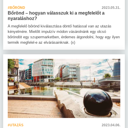
#BŐRÖND
2023.05.31.
Bőrönd – hogyan válasszuk ki a megfelelőt a
nyaraláshoz?
A megfelelő bőrönd kiválasztása döntő hatással van az utazás
kényelmére. Mielőtt impulzív módon vásárolnánk egy olcsó
bőröndöt egy szupermarketben, érdemes átgondolni, hogy egy ilyen
termék megfelel-e az elvárásainknak. (x)
#UTAZÁS
2023.04.06.