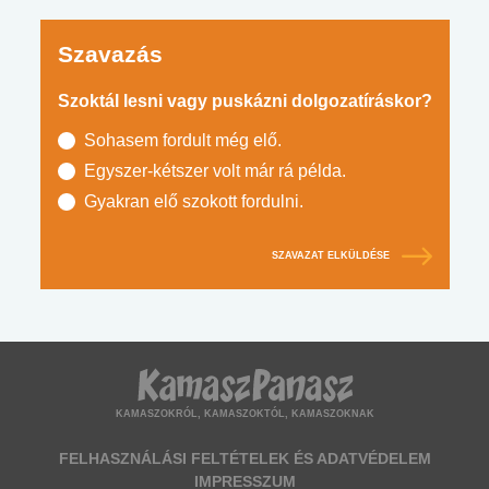
Szavazás
Szoktál lesni vagy puskázni dolgozatíráskor?
Sohasem fordult még elő.
Egyszer-kétszer volt már rá példa.
Gyakran elő szokott fordulni.
SZAVAZAT ELKÜLDÉSE
KAMASZOKRÓL, KAMASZOKTÓL, KAMASZOKNAK
FELHASZNÁLÁSI FELTÉTELEK ÉS ADATVÉDELEM
IMPRESSZUM