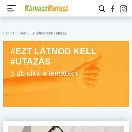
Főoldal
/
Hírek
/
Ezt látnod kell
/
utazás
#EZT LÁTNOD KELL
#UTAZÁS
5 db cikk a témában