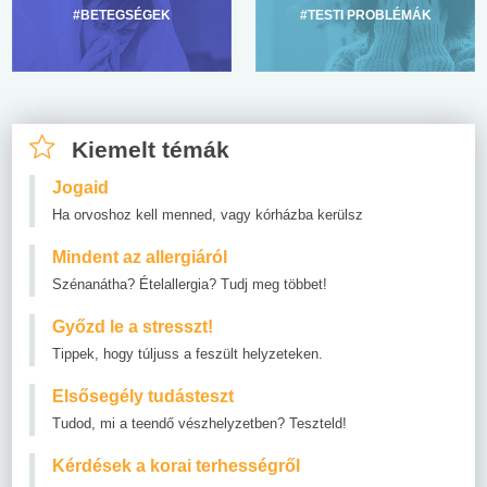
#BETEGSÉGEK
#TESTI PROBLÉMÁK
Kiemelt témák
Jogaid
Ha orvoshoz kell menned, vagy kórházba kerülsz
Mindent az allergiáról
Szénanátha? Ételallergia? Tudj meg többet!
Győzd le a stresszt!
Tippek, hogy túljuss a feszült helyzeteken.
Elsősegély tudásteszt
Tudod, mi a teendő vészhelyzetben? Teszteld!
Kérdések a korai terhességről