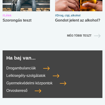
#Lélek
#Drog, cigi, alkohol
Szorongás teszt
Gondot jelent az alkohol?
MÉG TÖBB TESZT
Ha baj van...
Drogambulanciák
Lelkisegély-szolgálatok
Gyermekvédelmi központok
Orvoskereső