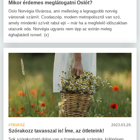
Mikor érdemes meglátogatni Oslót?
Oslo Norvégia fővárosa, ami mellesleg a legnagyobb norvég
városnak számít. Csodaszép, modern metropoliszról van szó,
amely mindenki szívét rabul ejti – már ha a megfelelő időszakban
utazunk oda. Norvégia ugyanis nem épp az extrán meleg
éghajlatáról ismert. (x)
#TAVASZ
2023.03.29.
Szórakozz tavasszal is! Íme, az ötleteink!
Sok szórakoztató dolog van a tizenévesek számára, különösen