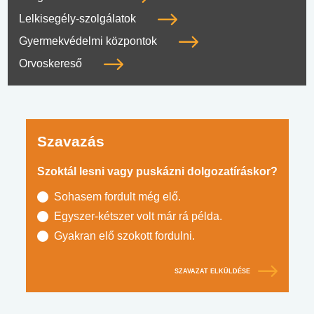
Lelkisegély-szolgálatok
Gyermekvédelmi központok
Orvoskereső
Szavazás
Szoktál lesni vagy puskázni dolgozatíráskor?
Sohasem fordult még elő.
Egyszer-kétszer volt már rá példa.
Gyakran elő szokott fordulni.
SZAVAZAT ELKÜLDÉSE