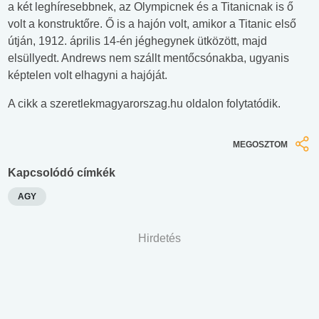
a két leghíresebbnek, az Olympicnek és a Titanicnak is ő
volt a konstruktőre. Ő is a hajón volt, amikor a Titanic első
útján, 1912. április 14-én jéghegynek ütközött, majd
elsüllyedt. Andrews nem szállt mentőcsónakba, ugyanis
képtelen volt elhagyni a hajóját.
A cikk a szeretlekmagyarorszag.hu oldalon folytatódik.
MEGOSZTOM
Kapcsolódó címkék
AGY
Hirdetés