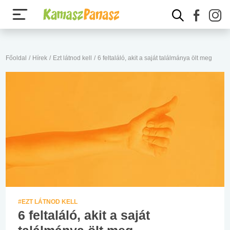
Főoldal
/
Hírek
/
Ezt látnod kell
/
6 feltaláló, akit a saját találmánya ölt meg
#EZT LÁTNOD KELL
6 feltaláló, akit a saját