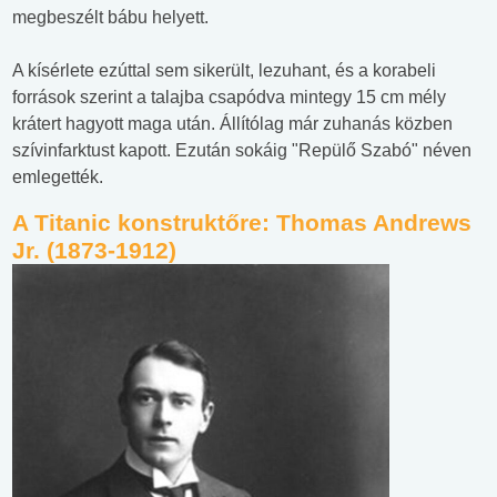
megbeszélt bábu helyett.
A kísérlete ezúttal sem sikerült, lezuhant, és a korabeli
források szerint a talajba csapódva mintegy 15 cm mély
krátert hagyott maga után. Állítólag már zuhanás közben
szívinfarktust kapott. Ezután sokáig "Repülő Szabó" néven
emlegették.
A Titanic konstruktőre: Thomas Andrews
Jr. (1873-1912)