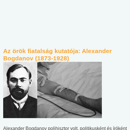
Az örök fiatalság kutatója: Alexander
Bogdanov (1873-1928)
Alexander Bogdanov polihisztor volt, politikusként és íróként