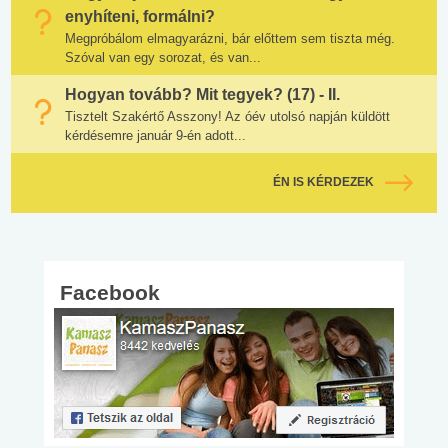
enyhíteni, formálni?
Megpróbálom elmagyarázni, bár előttem sem tiszta még.
Szóval van egy sorozat, és van...
Hogyan tovább? Mit tegyek? (17) - II.
Tisztelt Szakértő Asszony! Az óév utolsó napján küldött
kérdésemre január 9-én adott...
ÉN IS KÉRDEZEK
Facebook