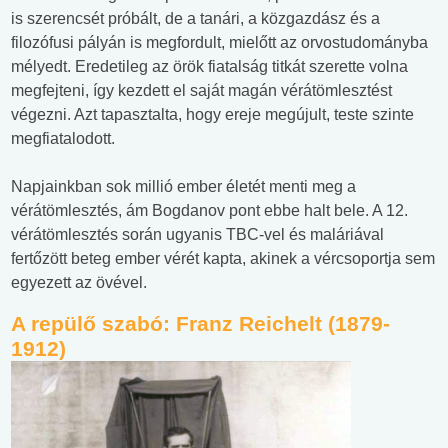
is szerencsét próbált, de a tanári, a közgazdász és a
filozófusi pályán is megfordult, mielőtt az orvostudományba
mélyedt. Eredetileg az örök fiatalság titkát szerette volna
megfejteni, így kezdett el saját magán vérátömlesztést
végezni. Azt tapasztalta, hogy ereje megújult, teste szinte
megfiatalodott.
Napjainkban sok millió ember életét menti meg a
vérátömlesztés, ám Bogdanov pont ebbe halt bele. A 12.
vérátömlesztés során ugyanis TBC-vel és maláriával
fertőzött beteg ember vérét kapta, akinek a vércsoportja sem
egyezett az övével.
A repülő szabó: Franz Reichelt (1879-
1912)