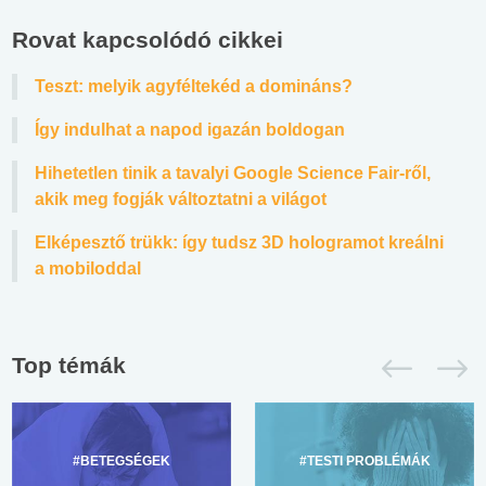
Rovat kapcsolódó cikkei
Teszt: melyik agyféltekéd a domináns?
Így indulhat a napod igazán boldogan
Hihetetlen tinik a tavalyi Google Science Fair-ről,
akik meg fogják változtatni a világot
Elképesztő trükk: így tudsz 3D hologramot kreálni
a mobiloddal
Top témák
#BETEGSÉGEK
#TESTI PROBLÉMÁK