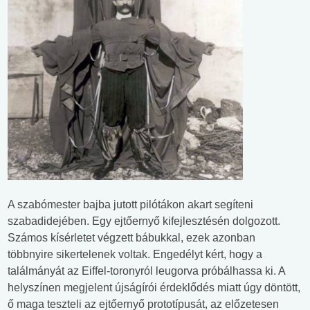
A szabómester bajba jutott pilótákon akart segíteni
szabadidejében. Egy ejtőernyő kifejlesztésén dolgozott.
Számos kísérletet végzett bábukkal, ezek azonban
többnyire sikertelenek voltak. Engedélyt kért, hogy a
találmányát az Eiffel-toronyról leugorva próbálhassa ki. A
helyszínen megjelent újságírói érdeklődés miatt úgy döntött,
ő maga teszteli az ejtőernyő prototípusát, az előzetesen