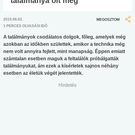
találmánya ölt meg
2015.06.02.
MEGOSZTOM
1 PERCES OLVASÁSI IDŐ
A találmányok csodálatos dolgok, főleg, amelyek még
azokban az időkben születtek, amikor a technika még
nem volt annyira fejlett, mint manapság. Éppen emiatt
számtalan esetben maguk a feltalálók próbálgatták
találmányukat, ám ezek a kísérletek sajnos néhány
esetben az életük végét jelentették.
Hirdetés