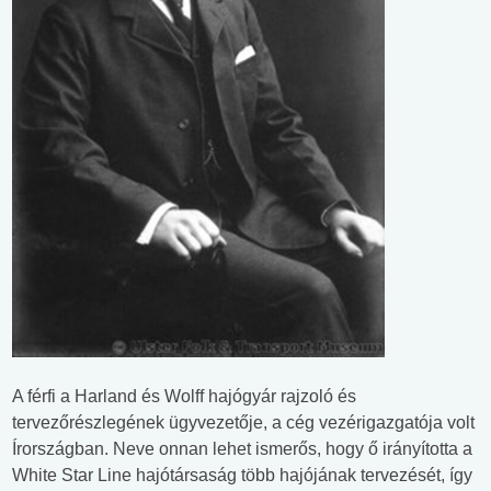
A férfi a Harland és Wolff hajógyár rajzoló és
tervezőrészlegének ügyvezetője, a cég vezérigazgatója volt
Írországban. Neve onnan lehet ismerős, hogy ő irányította a
White Star Line hajótársaság több hajójának tervezését, így