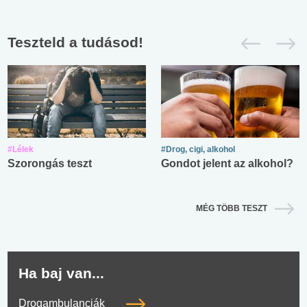
Teszteld a tudásod!
#Lélek
#Drog, cigi, alkohol
Szorongás teszt
Gondot jelent az alkohol?
MÉG TÖBB TESZT
Ha baj van...
Drogambulanciák