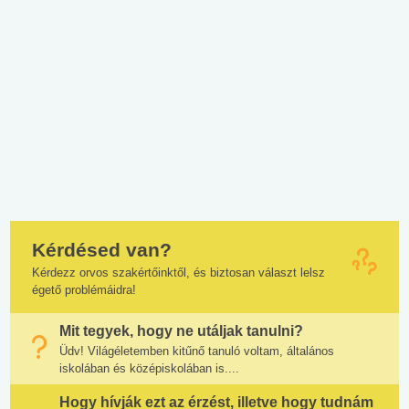
Kérdésed van?
Kérdezz orvos szakértőinktől, és biztosan választ lelsz
égető problémáidra!
Mit tegyek, hogy ne utáljak tanulni?
Üdv! Világéletemben kitűnő tanuló voltam, általános
iskolában és középiskolában is....
Hogy hívják ezt az érzést, illetve hogy tudnám