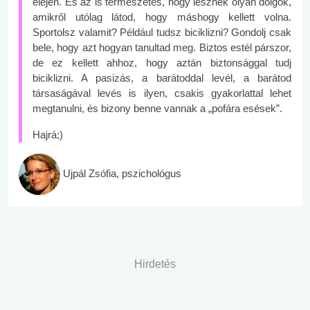
elején. És az is természetes, hogy lesznek olyan dolgok,
amikről utólag látod, hogy máshogy kellett volna.
Sportolsz valamit? Például tudsz biciklizni? Gondolj csak
bele, hogy azt hogyan tanultad meg. Biztos estél párszor,
de ez kellett ahhoz, hogy aztán biztonsággal tudj
biciklizni. A pasizás, a barátoddal levél, a barátod
társaságával levés is ilyen, csakis gyakorlattal lehet
megtanulni, és bizony benne vannak a „pofára esések”.
Hajrá;)
Ujpál Zsófia, pszichológus
Hirdetés