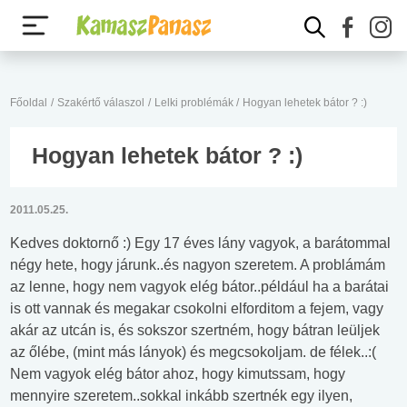
Főoldal
/
Szakértő válaszol
/
Lelki problémák
/
Hogyan lehetek bátor ? :)
Hogyan lehetek bátor ? :)
2011.05.25.
Kedves doktornő :) Egy 17 éves lány vagyok, a barátommal
négy hete, hogy járunk..és nagyon szeretem. A problámám
az lenne, hogy nem vagyok elég bátor..például ha a barátai
is ott vannak és megakar csokolni elforditom a fejem, vagy
akár az utcán is, és sokszor szertném, hogy bátran leüljek
az őlébe, (mint más lányok) és megcsokoljam. de félek..:(
Nem vagyok elég bátor ahoz, hogy kimutssam, hogy
mennyire szeretem..sokkal inkább szertnék egy ilyen,