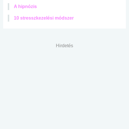
A hipnózis
10 stresszkezelési módszer
Hirdetés