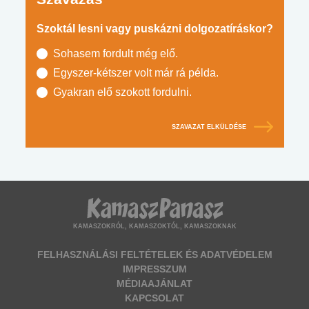
Szoktál lesni vagy puskázni dolgozatíráskor?
Sohasem fordult még elő.
Egyszer-kétszer volt már rá példa.
Gyakran elő szokott fordulni.
SZAVAZAT ELKÜLDÉSE
KAMASZOKRÓL, KAMASZOKTÓL, KAMASZOKNAK
FELHASZNÁLÁSI FELTÉTELEK ÉS ADATVÉDELEM
IMPRESSZUM
MÉDIAAJÁNLAT
KAPCSOLAT