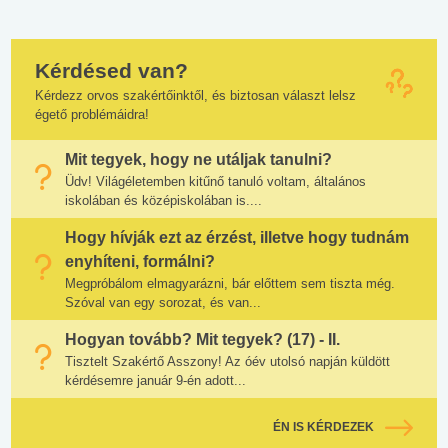
Kérdésed van?
Kérdezz orvos szakértőinktől, és biztosan választ lelsz
égető problémáidra!
Mit tegyek, hogy ne utáljak tanulni?
Üdv! Világéletemben kitűnő tanuló voltam, általános
iskolában és középiskolában is....
Hogy hívják ezt az érzést, illetve hogy tudnám
enyhíteni, formálni?
Megpróbálom elmagyarázni, bár előttem sem tiszta még.
Szóval van egy sorozat, és van...
Hogyan tovább? Mit tegyek? (17) - II.
Tisztelt Szakértő Asszony! Az óév utolsó napján küldött
kérdésemre január 9-én adott...
ÉN IS KÉRDEZEK