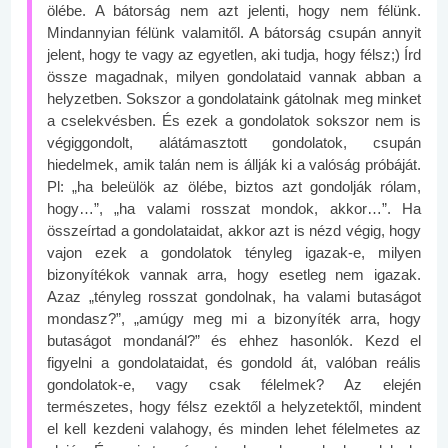
ölébe. A bátorság nem azt jelenti, hogy nem félünk.
Mindannyian félünk valamitől. A bátorság csupán annyit
jelent, hogy te vagy az egyetlen, aki tudja, hogy félsz;) Írd
össze magadnak, milyen gondolataid vannak abban a
helyzetben. Sokszor a gondolataink gátolnak meg minket
a cselekvésben. És ezek a gondolatok sokszor nem is
végiggondolt, alátámasztott gondolatok, csupán
hiedelmek, amik talán nem is állják ki a valóság próbáját.
Pl: „ha beleülök az ölébe, biztos azt gondolják rólam,
hogy…”, „ha valami rosszat mondok, akkor…”. Ha
összeírtad a gondolataidat, akkor azt is nézd végig, hogy
vajon ezek a gondolatok tényleg igazak-e, milyen
bizonyítékok vannak arra, hogy esetleg nem igazak.
Azaz „tényleg rosszat gondolnak, ha valami butaságot
mondasz?”, „amúgy meg mi a bizonyíték arra, hogy
butaságot mondanál?” és ehhez hasonlók. Kezd el
figyelni a gondolataidat, és gondold át, valóban reális
gondolatok-e, vagy csak félelmek? Az elején
természetes, hogy félsz ezektől a helyzetektől, mindent
el kell kezdeni valahogy, és minden lehet félelmetes az