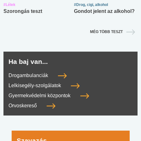
#Lélek
#Drog, cigi, alkohol
Szorongás teszt
Gondot jelent az alkohol?
MÉG TÖBB TESZT
Ha baj van...
Drogambulanciák
Lelkisegély-szolgálatok
Gyermekvédelmi központok
Orvoskereső
Szavazás