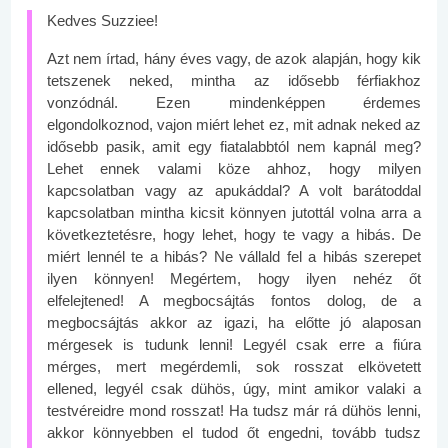
Kedves Suzziee!
Azt nem írtad, hány éves vagy, de azok alapján, hogy kik
tetszenek neked, mintha az idősebb férfiakhoz
vonzódnál. Ezen mindenképpen érdemes
elgondolkoznod, vajon miért lehet ez, mit adnak neked az
idősebb pasik, amit egy fiatalabbtól nem kapnál meg?
Lehet ennek valami köze ahhoz, hogy milyen
kapcsolatban vagy az apukáddal? A volt barátoddal
kapcsolatban mintha kicsit könnyen jutottál volna arra a
következtetésre, hogy lehet, hogy te vagy a hibás. De
miért lennél te a hibás? Ne vállald fel a hibás szerepet
ilyen könnyen! Megértem, hogy ilyen nehéz őt
elfelejtened! A megbocsájtás fontos dolog, de a
megbocsájtás akkor az igazi, ha előtte jó alaposan
mérgesek is tudunk lenni! Legyél csak erre a fiúra
mérges, mert megérdemli, sok rosszat elkövetett
ellened, legyél csak dühös, úgy, mint amikor valaki a
testvéreidre mond rosszat! Ha tudsz már rá dühös lenni,
akkor könnyebben el tudod őt engedni, tovább tudsz