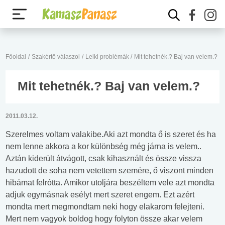
Főoldal
/
Szakértő válaszol
/
Lelki problémák
/
Mit tehetnék.? Baj van velem.?
Mit tehetnék.? Baj van velem.?
2011.03.12.
Szerelmes voltam valakibe.Aki azt mondta ő is szeret és ha
nem lenne akkora a kor különbség még járna is velem..
Aztán kiderült átvágott, csak kihasznált és össze vissza
hazudott de soha nem vetettem szemére, ő viszont minden
hibámat felrótta. Amikor utoljára beszéltem vele azt mondta
adjuk egymásnak esélyt mert szeret engem. Ezt azért
mondta mert megmondtam neki hogy elakarom felejteni.
Mert nem vagyok boldog hogy folyton össze akar velem