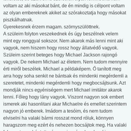
voltam az aki másokat bánt, de én mindig is célpont voltam
az olyan embereknek akiket az szórakoztatja hogy másokat
piszkálhatnak.
Gyerekesnek érzem magam. szörnyszülöttnek.
A szüleim folyton veszekednek és úgy beszélnek velem
mint egy ronggyal sokszor. Nem akarok más lenni mint aki
vagyok, nem hiszem hogy rossz hogy állatvédő vagyok.
Szüleim szerint beteges hogy Michael Jackson rajongó
vagyok. De nekem Michael az életem. Nem tudom mennyire
érti miről beszélek. Michael a példaképem. Ő tanított meg
arra hogy soha senkit ne bántsak és mindenki megérdemli a
szeretetet, mindenki megérdemli hogy megbocsájtsunk. Azt
mondják nincs egyéniségem mert Michael imitátor akarok
lenni. Főleg hogy lány vagyok. Viszont nagyon sok embert
ismerek aki hasonlitani akar Michaelre és emellet szerintem
nagyon jó emberek. Imádom a tesóim, és nem tudom
elviselni ha valaki bármi rosszat mond róluk, könnyen
haragszom meg ezért és nehezen bocsájtok meg. Ha valaki