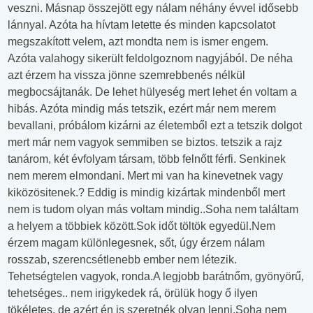
veszni. Másnap összejött egy nálam néhány évvel idősebb
lánnyal. Azóta ha hívtam letette és minden kapcsolatot
megszakított velem, azt mondta nem is ismer engem.
Azóta valahogy sikerült feldolgoznom nagyjából. De néha
azt érzem ha vissza jönne szemrebbenés nélkül
megbocsájtanák. De lehet hülyeség mert lehet én voltam a
hibás. Azóta mindig más tetszik, ezért már nem merem
bevallani, próbálom kizárni az életemből ezt a tetszik dolgot
mert már nem vagyok semmiben se biztos. tetszik a rajz
tanárom, két évfolyam társam, több felnőtt férfi. Senkinek
nem merem elmondani. Mert mi van ha kinevetnek vagy
kiközösitenek.? Eddig is mindig kizártak mindenből mert
nem is tudom olyan más voltam mindig..Soha nem találtam
a helyem a többiek között.Sok időt töltök egyedül.Nem
érzem magam különlegesnek, sőt, úgy érzem nálam
rosszab, szerencsétlenebb ember nem létezik.
Tehetségtelen vagyok, ronda.A legjobb barátnőm, gyönyörű,
tehetséges.. nem irigykedek rá, örülük hogy ő ilyen
tökéletes, de azért én is szeretnék olyan lenni.Soha nem