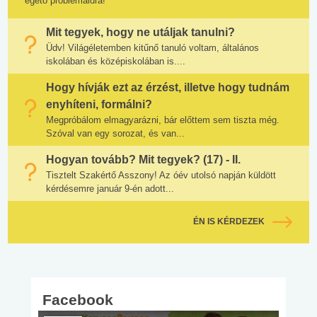
égető problémáidra!
Mit tegyek, hogy ne utáljak tanulni?
Üdv! Világéletemben kitűnő tanuló voltam, általános
iskolában és középiskolában is....
Hogy hívják ezt az érzést, illetve hogy tudnám
enyhíteni, formálni?
Megpróbálom elmagyarázni, bár előttem sem tiszta még.
Szóval van egy sorozat, és van...
Hogyan tovább? Mit tegyek? (17) - II.
Tisztelt Szakértő Asszony! Az óév utolsó napján küldött
kérdésemre január 9-én adott...
ÉN IS KÉRDEZEK
Facebook