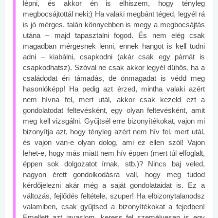
lépni, és akkor én is elhiszem, hogy tényleg
megbocsájtottál neki;) Ha valaki megbánt téged, legyél rá
is jó mérges, talán könnyebben is megy a megbocsájtás
utána – majd tapasztalni fogod. És nem elég csak
magadban mérgesnek lenni, ennek hangot is kell tudni
adni – kiabálni, csapkodni (akár csak egy párnát is
csapkodhatsz). Szóval ne csak akkor legyél dühös, ha a
családodat éri támadás, de önmagadat is védd meg
hasonlóképp! Ha pedig azt érzed, mintha valaki azért
nem hívna fel, mert utál, akkor csak kezeld ezt a
gondolatodat feltevésként, egy olyan feltevésként, amit
meg kell vizsgálni. Gyűjtsél erre bizonyítékokat, vajon mi
bizonyítja azt, hogy tényleg azért nem hív fel, mert utál,
és vajon van-e olyan dolog, ami ez ellen szól! Vajon
lehet-e, hogy más miatt nem hív éppen (mert túl elfoglalt,
éppen sok dolgozatot írnak, stb.)? Nincs baj veled,
nagyon érett gondolkodásra vall, hogy meg tudod
kérdőjelezni akár még a saját gondolataidat is. Ez a
változás, fejlődés feltétele, szuper! Ha elbizonytalanodsz
valamiben, csak gyűjtsed a bizonyítékokat a fejedben!
Emellett azt javaslom, keress fel személyesen is egy