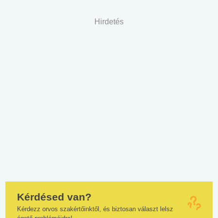
Hirdetés
Kérdésed van?
Kérdezz orvos szakértőinktől, és biztosan választ lelsz