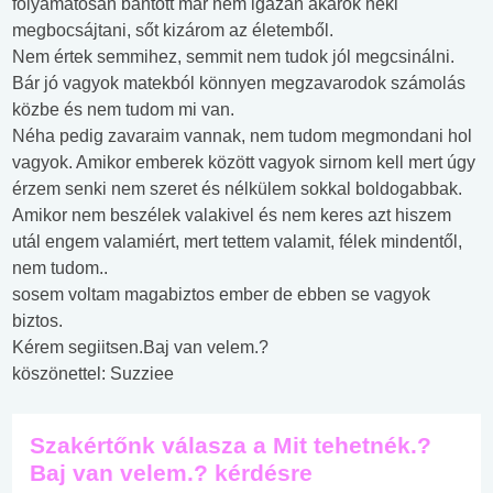
folyamatosan bántott már nem igazán akarok neki
megbocsájtani, sőt kizárom az életemből.
Nem értek semmihez, semmit nem tudok jól megcsinálni.
Bár jó vagyok matekból könnyen megzavarodok számolás
közbe és nem tudom mi van.
Néha pedig zavaraim vannak, nem tudom megmondani hol
vagyok. Amikor emberek között vagyok sirnom kell mert úgy
érzem senki nem szeret és nélkülem sokkal boldogabbak.
Amikor nem beszélek valakivel és nem keres azt hiszem
utál engem valamiért, mert tettem valamit, félek mindentől,
nem tudom..
sosem voltam magabiztos ember de ebben se vagyok
biztos.
Kérem segiitsen.Baj van velem.?
köszönettel: Suzziee
Szakértőnk válasza a Mit tehetnék.?
Baj van velem.? kérdésre