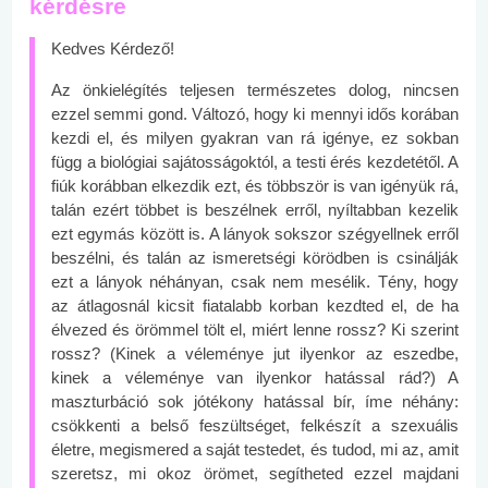
kérdésre
Kedves Kérdező!
Az önkielégítés teljesen természetes dolog, nincsen
ezzel semmi gond. Változó, hogy ki mennyi idős korában
kezdi el, és milyen gyakran van rá igénye, ez sokban
függ a biológiai sajátosságoktól, a testi érés kezdetétől. A
fiúk korábban elkezdik ezt, és többször is van igényük rá,
talán ezért többet is beszélnek erről, nyíltabban kezelik
ezt egymás között is. A lányok sokszor szégyellnek erről
beszélni, és talán az ismeretségi körödben is csinálják
ezt a lányok néhányan, csak nem mesélik. Tény, hogy
az átlagosnál kicsit fiatalabb korban kezdted el, de ha
élvezed és örömmel tölt el, miért lenne rossz? Ki szerint
rossz? (Kinek a véleménye jut ilyenkor az eszedbe,
kinek a véleménye van ilyenkor hatással rád?) A
maszturbáció sok jótékony hatással bír, íme néhány:
csökkenti a belső feszültséget, felkészít a szexuális
életre, megismered a saját testedet, és tudod, mi az, amit
szeretsz, mi okoz örömet, segítheted ezzel majdani