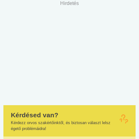
Hirdetés
Kérdésed van?
Kérdezz orvos szakértőinktől, és biztosan választ lelsz
égető problémáidra!