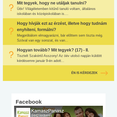
Mit tegyek, hogy ne utáljak tanulni?
Üdv! Világéletemben kitűnő tanuló voltam, általános
iskolában és középiskolában is....
Hogy hívják ezt az érzést, illetve hogy tudnám
enyhíteni, formálni?
Megpróbálom elmagyarázni, bár előttem sem tiszta még.
Szóval van egy sorozat, és van...
Hogyan tovább? Mit tegyek? (17) - II.
Tisztelt Szakértő Asszony! Az óév utolsó napján küldött
kérdésemre január 9-én adott...
ÉN IS KÉRDEZEK
Facebook