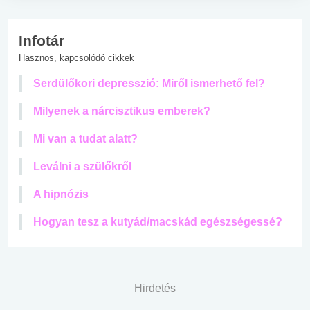
Infotár
Hasznos, kapcsolódó cikkek
Serdülőkori depresszió: Miről ismerhető fel?
Milyenek a nárcisztikus emberek?
Mi van a tudat alatt?
Leválni a szülőkről
A hipnózis
Hogyan tesz a kutyád/macskád egészségessé?
Hirdetés