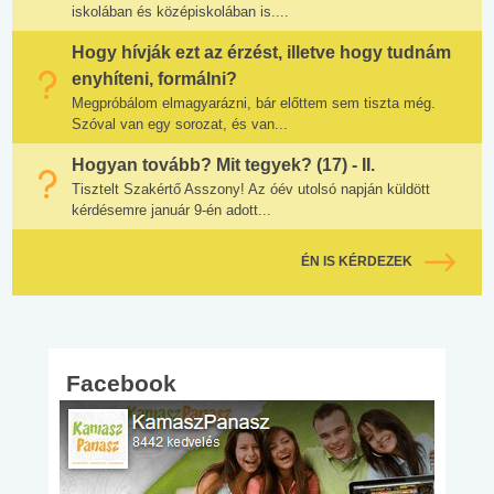
iskolában és középiskolában is....
Hogy hívják ezt az érzést, illetve hogy tudnám
enyhíteni, formálni?
Megpróbálom elmagyarázni, bár előttem sem tiszta még.
Szóval van egy sorozat, és van...
Hogyan tovább? Mit tegyek? (17) - II.
Tisztelt Szakértő Asszony! Az óév utolsó napján küldött
kérdésemre január 9-én adott...
ÉN IS KÉRDEZEK
Facebook