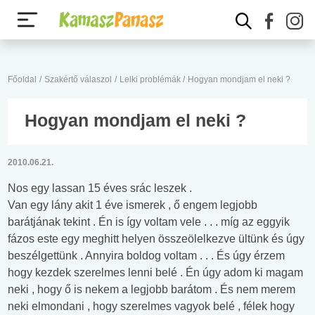
Főoldal
/
Szakértő válaszol
/
Lelki problémák
/
Hogyan mondjam el neki ?
Hogyan mondjam el neki ?
2010.06.21.
Nos egy lassan 15 éves srác leszek .
Van egy lány akit 1 éve ismerek , ő engem legjobb
barátjának tekint . Én is így voltam vele . . . míg az eggyik
fázos este egy meghitt helyen összeölelkezve ültünk és úgy
beszélgettünk . Annyira boldog voltam . . . És úgy érzem
hogy kezdek szerelmes lenni belé . Én úgy adom ki magam
neki , hogy ő is nekem a legjobb barátom . És nem merem
neki elmondani , hogy szerelmes vagyok belé , félek hogy