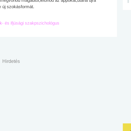
 megvonod magadtól,letörlöd az appokat,utána újra
y új szokásformát.
ek- és ifjúsági szakpszichológus
Hirdetés