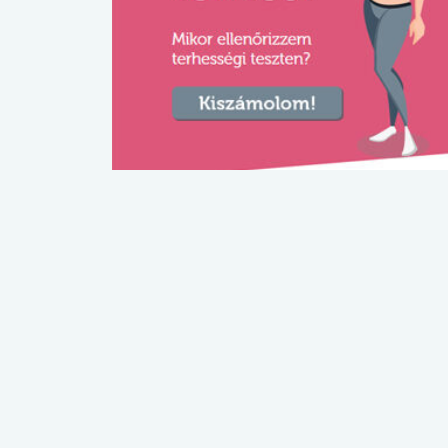
lábnyomod?
tudásteszt