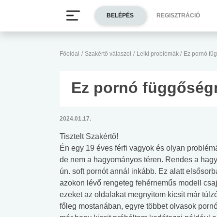
BELÉPÉS
REGISZTRÁCIÓ
Főoldal
/
Szakértő válaszol
/
Lelki problémák
/
Ez pornó fü
Ez pornó függőség
2024.01.17.
Tisztelt Szakértő!
Én egy 19 éves férfi vagyok és olyan problémá
de nem a hagyományos téren. Rendes a hagy
ún. soft pornót annál inkább. Ez alatt elsősor
azokon lévő rengeteg fehérneműs modell csaj
ezeket az oldalakat megnyitom kicsit már túlz
főleg mostanában, egyre többet olvasok pornóv