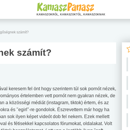
KAMASZOKRÓL, KAMASZOKTÓL, KAMASZOKNAK
ggőségnek számít?
nek számít?
val keresem fel önt hogy szerintem túl sok pornót nézek,
ományos értelemben vett pornót nem gyakran nézek, de
ban a közösségi médiát (instagram, tiktok) értem, és az
okra és "egirl"-re gondolok. Észrevettem már hogy ha
óan sok ilyen képet videót dob fel nekem. Ezek mellett
al és fétisekkel kapcsolatos fórumokat, oldalakat. Volt