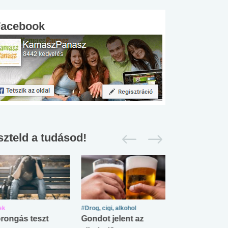
Facebook
szteld a tudásod!
ek
#Drog, cigi, alkohol
#Zöldövezet
rongás teszt
Gondot jelent az
Mekkora az ö