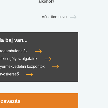
alkohol?
lábnyomod?
MÉG TÖBB TESZT
a baj van...
rogambulanciák
elkisegély-szolgálatok
yermekvédelmi központok
rvoskereső
Szavazás