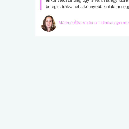
akkor valószínűleg úgy is van. Ha egy időre
beregisztrálva néha könnyebb kialakítani eg
Máténé Áfra Viktória - klinikai gyerm