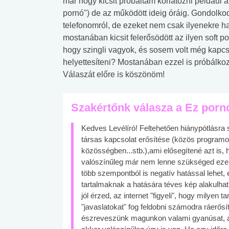
már hogy kicsit próbáltam korlátozni például a 
pornó") de az működött ideig óráig. Gondolkod
telefonomról, de ezeket nem csak ilyenekre h
mostanában kicsit felerősödött az ilyen soft 
hogy szingli vagyok, és sosem volt még kapcso
helyettesíteni? Mostanában ezzel is próbálko
Válaszát előre is köszönöm!
Szakértőnk válasza a Ez porn
Kedves Levélíró! Feltehetően hiánypótlásra s
társas kapcsolat erősítése (közös programo
közösségben...stb.),ami elősegítené azt is,
valószínűleg már nem lenne szükséged ezekn
több szempontból is negatív hatással lehet,
tartalmaknak a hatására téves kép alakulhat
jól érzed, az internet "figyeli", hogy milyen
"javaslatokat" fog feldobni számodra ráerősí
észreveszünk magunkon valami gyanúsat, az 