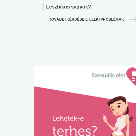
Leszbikus vagyok?
TOVÁBBI KÉRDÉSEK: LELKI PROBLÉMÁK
 alkohol
#Zöldövezet
#Betegségek
lent az
Mekkora az ökológiai
Elsősegély