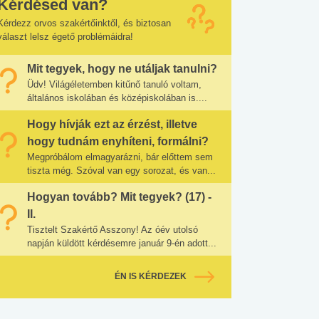
Kérdésed van?
Kérdezz orvos szakértőinktől, és biztosan
választ lelsz égető problémáidra!
Mit tegyek, hogy ne utáljak tanulni?
Üdv! Világéletemben kitűnő tanuló voltam,
általános iskolában és középiskolában is....
Hogy hívják ezt az érzést, illetve
hogy tudnám enyhíteni, formálni?
Megpróbálom elmagyarázni, bár előttem sem
tiszta még. Szóval van egy sorozat, és van...
Hogyan tovább? Mit tegyek? (17) -
II.
Tisztelt Szakértő Asszony! Az óév utolsó
napján küldött kérdésemre január 9-én adott...
ÉN IS KÉRDEZEK