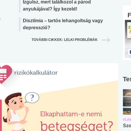
Izgulsz, mert találkozol a párod
anyukájával? Így kezeld!
Disztímia – tartós lehangoltság vagy
depresszió?
TOVÁBBI CIKKEK: LELKI PROBLÉMÁK
Te
#Suli, munka
#Suli, munka
#Lél
Angol középfokú
Internet-függőség
Szo