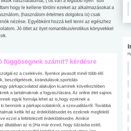
tiktok használatomat, ( ott van a legtöbb ilyen "soft
tam hogy le kellene törölni ezeket az alkalmazásokat a
asználom, (használom értelmes dolgokra is) csak
pornók nézése. Egyébként hozzá kell tenni az egészhez
latom. Jó ötlet az ilyet romantikus/erotikus könyvekkel
zok.
I
H
ó függőségnek számít? kérdésre
zolgál ez a cselekvés. Ilyenkor javasolt minél több élő
k, beszélgetések, kirándulások,sportolás
 hogy párkapcsolatod alakuljon ki,aminek következtében
ek a tartalmaknak a fogyasztására. Az online élet sajnos
 ennek egyik formája lehet az is,hogy ezeknek a
 ki bennünk a párkapcsolatokról, a szexualitásről. Továbbá
 tartalmak keltik fel az érdeklődésedet és ezeknek megfelelő
tve ezzel a feltételezett érdeklődésedre. Amikor
általában az is:)Ha már érzed, hogy túlzásba estél,