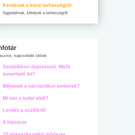
Kérdések a korai terhességről
Aggodalmak, kételyek a terhességről
nfotár
asznos, kapcsolódó cikkek
Serdülőkori depresszió: Miről
ismerhető fel?
Milyenek a nárcisztikus emberek?
Mi van a tudat alatt?
Leválni a szülőkről
A hipnózis
10 stresszkezelési módszer