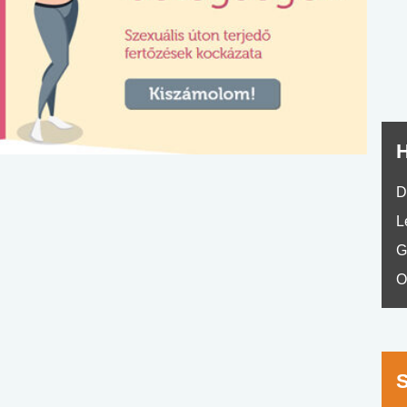
nyelvvizsga teszt -
teszt
No.42
H
D
L
G
O