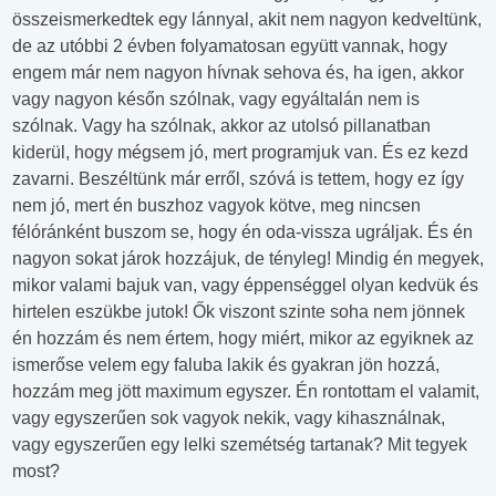
összeismerkedtek egy lánnyal, akit nem nagyon kedveltünk,
de az utóbbi 2 évben folyamatosan együtt vannak, hogy
engem már nem nagyon hívnak sehova és, ha igen, akkor
vagy nagyon későn szólnak, vagy egyáltalán nem is
szólnak. Vagy ha szólnak, akkor az utolsó pillanatban
kiderül, hogy mégsem jó, mert programjuk van. És ez kezd
zavarni. Beszéltünk már erről, szóvá is tettem, hogy ez így
nem jó, mert én buszhoz vagyok kötve, meg nincsen
félóránként buszom se, hogy én oda-vissza ugráljak. És én
nagyon sokat járok hozzájuk, de tényleg! Mindig én megyek,
mikor valami bajuk van, vagy éppenséggel olyan kedvük és
hirtelen eszükbe jutok! Ők viszont szinte soha nem jönnek
én hozzám és nem értem, hogy miért, mikor az egyiknek az
ismerőse velem egy faluba lakik és gyakran jön hozzá,
hozzám meg jött maximum egyszer. Én rontottam el valamit,
vagy egyszerűen sok vagyok nekik, vagy kihasználnak,
vagy egyszerűen egy lelki szemétség tartanak? Mit tegyek
most?