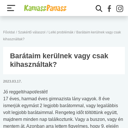
Főoldal
/
Szakértő válaszol
/
Lelki problémák
/
Barátaim kerülnek vagy csak
kihasználtak?
Barátaim kerülnek vagy csak
kihasználtak?
2023.03.17.
Jó reggelt/napot/estét!
17 éves, harmad éves gimnazista lány vagyok. 8 éve
ismerjük egymást 2 legjobb barátommal, vagy legalábbis
volt legjobb barátaimmal. Rengeteg időt töltöttünk együtt,
majdnem minden nap találkoztunk. Vagy a buszon, vagy én
mentem át. Azonban arra lettem figyelmes, hogy 9. elején