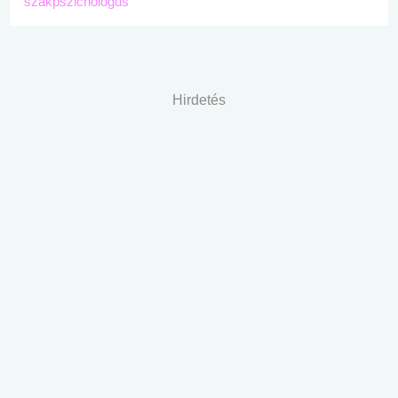
szakpszichológus
Hirdetés