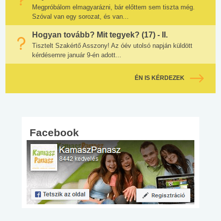
Megpróbálom elmagyarázni, bár előttem sem tiszta még.
Szóval van egy sorozat, és van...
Hogyan tovább? Mit tegyek? (17) - II.
Tisztelt Szakértő Asszony! Az óév utolsó napján küldött
kérdésemre január 9-én adott...
ÉN IS KÉRDEZEK
Facebook