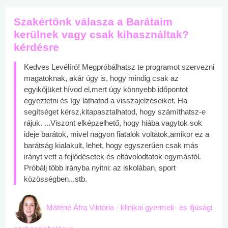
Szakértőnk válasza a Barátaim
kerülnek vagy csak kihasználtak?
kérdésre
Kedves Levélíró! Megpróbálhatsz te programot szervezni
magatoknak, akár úgy is, hogy mindig csak az
egyikőjüket hívod el,mert úgy könnyebb időpontot
egyeztetni és így láthatod a visszajelzéseiket. Ha
segítséget kérsz,kitapasztalhatod, hogy számíthatsz-e
rájuk. ...Viszont elképzelhető, hogy hiába vagytok sok
ideje barátok, mivel nagyon fiatalok voltatok,amikor ez a
barátság kialakult, lehet, hogy egyszerűen csak más
irányt vett a fejlődésetek és eltávolodtatok egymástól.
Próbálj több irányba nyitni: az iskolában, sport
közösségben...stb.
Máténé Áfra Viktória - klinikai gyermek- és ifjúsági