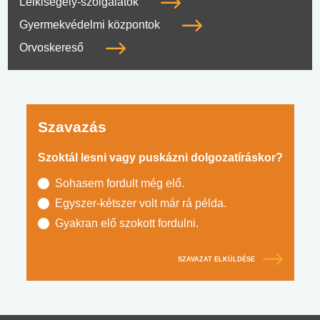
Lelkisegély-szolgálatok
Gyermekvédelmi központok
Orvoskereső
Szavazás
Szoktál lesni vagy puskázni dolgozatíráskor?
Sohasem fordult még elő.
Egyszer-kétszer volt már rá példa.
Gyakran elő szokott fordulni.
SZAVAZAT ELKÜLDÉSE