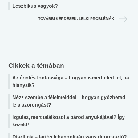
Leszbikus vagyok?
TOVÁBBI KÉRDÉSEK: LELKI PROBLÉMÁK
Cikkek a témában
Az érintés fontossága – hogyan ismerheted fel, ha
hiányzik?
Nézz szembe a félelmeiddel – hogyan győzheted
le a szorongást?
Izgulsz, mert találkozol a párod anyukájával? Így
kezeld!
Disztímia – tartós lehangoltság vagy depresszió?