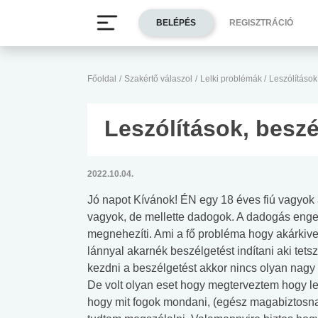
BELÉPÉS
REGISZTRÁCIÓ
Főoldal
/
Szakértő válaszol
/
Lelki problémák
/
Leszólítások
Leszólítások, besz
2022.10.04.
Jó napot Kívánok! ÉN egy 18 éves fiú vagy
vagyok, de mellette dadogok. A dadogás enge
megnehezíti. Ami a fő probléma hogy akárkive
lánnyal akarnék beszélgetést indítani aki te
kezdni a beszélgetést akkor nincs olyan nagy b
De volt olyan eset hogy megterveztem hogy le
hogy mit fogok mondani, (egész magabiztosna