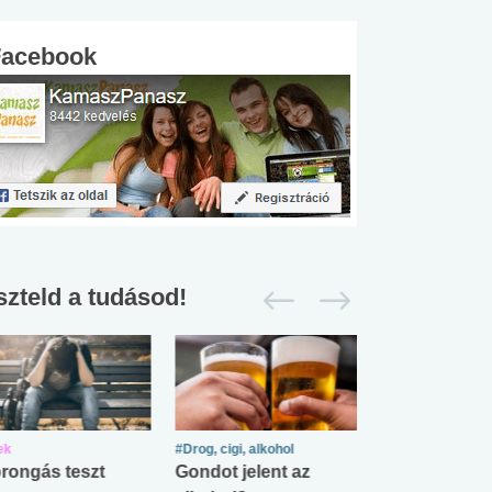
Facebook
szteld a tudásod!
ek
#Drog, cigi, alkohol
#Zöldövezet
rongás teszt
Gondot jelent az
Mekkora az ö