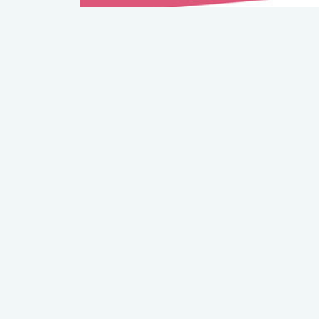
lábnyomod?
tudásteszt