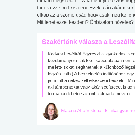
tudtam megszólalni. Valamennyire biztos h
tudok ezzel mit kezdeni. Ezek után akármikor 
elkap az a szomorúság hogy csak meg kellene
Mit lehet ezzel kezdeni? Önbizalom növelés?
Szakértőnk válasza a Leszólít
Kedves Levélíró! Egyrészt a "gyakorlás" segí
kezdeményezni,akikkel kapcsolatban nem érz
mellett- sokat segíthetnek a különböző légzés
légzés...stb.) A beszélgetés indításához egy 
jár,mintha neked kell elkezdeni beszélni. Mi
aki támpontokat vagy akár segítséget is ad
formában lehetne az önbizalmadat növelni.
Máténé Áfra Viktória - klinikai gyerm