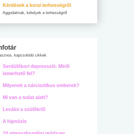
Kérdések a korai terhességről
Aggodalmak, kételyek a terhességről
nfotár
asznos, kapcsolódó cikkek
Serdülőkori depresszió: Miről
ismerhető fel?
Milyenek a nárcisztikus emberek?
Mi van a tudat alatt?
Leválni a szülőkről
A hipnózis
10 stresszkezelési módszer