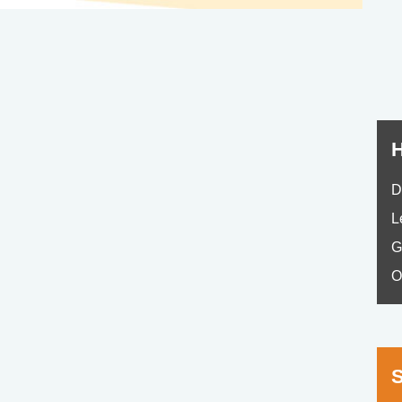
nyelvvizsga teszt -
teszt
No.42
H
D
L
G
O