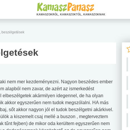
KAMASZOKRÓL, KAMASZOKTÓL, KAMASZOKNAK
, beszélgetések
élgetések
ok aki nem mer kezdeményezni. Nagyon beszédes ember
m alapból nem zavar, de azért az ismerkedést
l elbeszélgetek akármilyen idegennel, de ha olyan
tszik akkor egyszerűen nem tudok megszólalni. HA más
aj, sőt akkor nagyon jól el tudok beszélgetni akárkivel.
ülök a kiszemelt csaj mellé a buszon , megterveztem
k tűnt fejben) de mikor oda kerültem egyszerűen nem