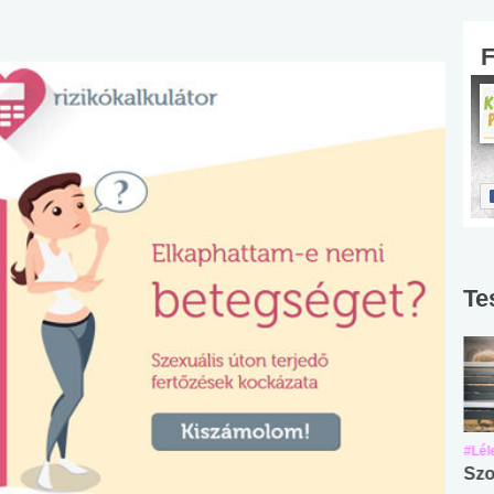
Te
#Suli, munka
#Suli, munka
#Lél
Angol középfokú
Internet-függőség
Szo