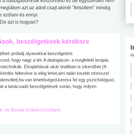
ogy a dadogásomnak köszönhető ez de egyszerűen nem
meglátom azt az adott csajt akinél "felsültem" mindig
 szólani és ennyi.
 De azt is hogyan?
ások, beszélgetések kérdésre
I
thet: próbálj olyanokkal beszélgetést
H
ed, hogy nagy a tét. A dadogáson- a megfelelő terápia
technikák. Elsajátításuk akár önállóan is sikerülhet (4-
kérdés feltevése is elég lehet,ami talán kisebb stresszel
ndemellett,ha van lehetőséged,keress fel egy pszichológust,
hat a tanácsadó beszélgetések során, hogy milyen
ek- és ifjúsági szakpszichológus