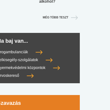
alkohol?
lábnyomod?
MÉG TÖBB TESZT
a baj van...
rogambulanciák
elkisegély-szolgálatok
yermekvédelmi központok
rvoskereső
Szavazás