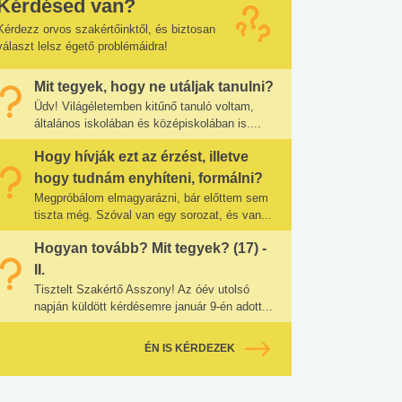
Kérdésed van?
Kérdezz orvos szakértőinktől, és biztosan
választ lelsz égető problémáidra!
Mit tegyek, hogy ne utáljak tanulni?
Üdv! Világéletemben kitűnő tanuló voltam,
általános iskolában és középiskolában is....
Hogy hívják ezt az érzést, illetve
hogy tudnám enyhíteni, formálni?
Megpróbálom elmagyarázni, bár előttem sem
tiszta még. Szóval van egy sorozat, és van...
Hogyan tovább? Mit tegyek? (17) -
II.
Tisztelt Szakértő Asszony! Az óév utolsó
napján küldött kérdésemre január 9-én adott...
ÉN IS KÉRDEZEK