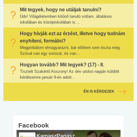
Mit tegyek, hogy ne utáljak tanulni?
Üdv! Világéletemben kitűnő tanuló voltam, általános
iskolában és középiskolában is....
Hogy hívják ezt az érzést, illetve hogy tudnám
enyhíteni, formálni?
Megpróbálom elmagyarázni, bár előttem sem tiszta még.
Szóval van egy sorozat, és van...
Hogyan tovább? Mit tegyek? (17) - II.
Tisztelt Szakértő Asszony! Az óév utolsó napján küldött
kérdésemre január 9-én adott...
ÉN IS KÉRDEZEK
Facebook