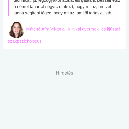
technikát, pl. légzőgyakorlatokat elsajátítani. Beszélhetsz
a német tanárral négyszemközt, hogy mi az, amivel
tudna segíteni téged, hogy mi az, amitől tartasz...stb.
Máténé Áfra Viktória - klinikai gyermek- és ifjúsági
szakpszichológus
Hirdetés