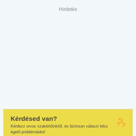
Hirdetés
Kérdésed van?
Kérdezz orvos szakértőinktől, és biztosan választ lelsz
égető problémáidra!