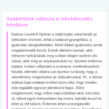
Szakértőnk válasza a Iskolakezdés
kérdésre
Kedves Levélíró! Nyilván a stabil tudás sokat lendít az
önbizalom érzésén, tehát a tudásod gyarapítása, a
gyakorlás elengedhetetlen. Minél többet gyakorolsz,annál
magabiztosabb leszel. Ennek ellenére vannak, akik
nehezen nyilvánulnak meg szóban idegen nyelven (és
sokan, akik még az anyanyelvükön is). Ilyenkor érdemes
tudatos módon változtatni a szokásos viselkedésünkön.
Kisebb, elérhető célokra van ilyenkor szükség, hogy a
sikerélmény megerősítse az önbizalmunkat. PL. a német
órákkal kapcsolatban ki lehet tűzni célul, hogy minden
órán legalább egyszer jelentkezni fogsz. Előre
megtervezed, hogy mihez kapcsolódóan akár, készülsz
rá. Idővel egyre könnyebben fog menni, bátrabb leszel és
lehet új célt kitűzni. Érdemes lehet szorongásoldó