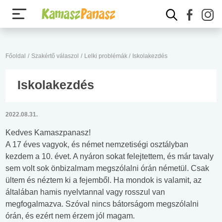
Főoldal
/
Szakértő válaszol
/
Lelki problémák
/
Iskolakezdés
Iskolakezdés
2022.08.31.
Kedves Kamaszpanasz!
A 17 éves vagyok, és német nemzetiségi osztályban
kezdem a 10. évet. A nyáron sokat felejtettem, és már tavaly
sem volt sok önbizalmam megszólalni órán németül. Csak
ültem és néztem ki a fejemből. Ha mondok is valamit, az
általában hamis nyelvtannal vagy rosszul van
megfogalmazva. Szóval nincs bátorságom megszólalni
órán, és ezért nem érzem jól magam.