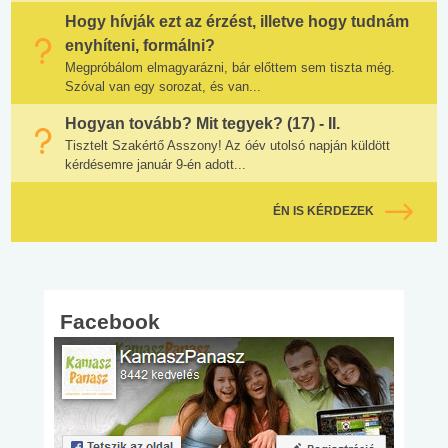
Hogy hívják ezt az érzést, illetve hogy tudnám
enyhíteni, formálni?
Megpróbálom elmagyarázni, bár előttem sem tiszta még.
Szóval van egy sorozat, és van...
Hogyan tovább? Mit tegyek? (17) - II.
Tisztelt Szakértő Asszony! Az óév utolsó napján küldött
kérdésemre január 9-én adott...
ÉN IS KÉRDEZEK
Facebook