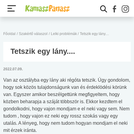
Főoldal
/
Szakértő válaszol
/
Lelki problémák
/
Tetszik egy lány....
Tetszik egy lány....
2022.07.09.
Van az osztályba egy lány aki régóta tetszik. Úgy gondolom,
hogy sok közös tulajdonságunk van és érdeklödési körünk
van. Egyszer amikor beszélgettünk megfigyeltem, hogy
közben beharapja a száját többször is. Ekkor kezdtem el
gondolkodni, hogy vajon mondjam e el neki vagy sem. Nem
tudom , hogy vajon ez neki egy rossz szokás vagy egy
utalás. A lényeg, hogy nem tudom hogyan mondjam el neki
mit érzek iránta.