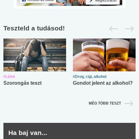
Teszteld a tudásod!
#Lélek
#Drog, cigi, alkohol
Szorongás teszt
Gondot jelent az alkohol?
MÉG TÖBB TESZT
Ha baj van...