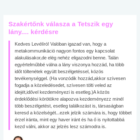
Szakértőnk válasza a Tetszik egy
lány.... kérdésre
Kedves Levélíró! Valóban igazad van, hogy a
metakommunikáció nagyon fontos egy kapcsolat
alakulásakor,de elég nehéz eligazodni benne. Talán
egyértelműbbé válna a lány viszonya hozzád, ha több
időt töltenétek együtt beszélgetéssel, közös
tevékenységgel. (Ha vonzódik hozzád,akkor szívesen
fogadja a közeledésedet, szívesen tölti veled az
idejét,idővel kezdeményezi is esetleg.)A közös
érdeklődési körötökre alapozva kezdeményezz minél
több beszélgetést, esetleg találkozást is, társaságban
keresd a közelségét...ezek jelzik számára is, hogy többet
érzel iránta, mint egy haver iránt és ha ő is nyitottabbá
kezd válni, akkor az jelzés lesz számodra is.