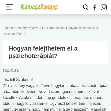
Főoldal
/
Szakértő válaszol
/
Lelki problémák
/
Hogyan felejthetem el a
pszichoterápiát?
Hogyan felejthetem el a
pszichoterápiát?
2021.03.18.
Tisztelt Szakértő!
21 éves lány vagyok. 2 éve hagytam abba a pszichoterápiát
a barátom kedvéért. Kevert szorongásos depresszióval
kezeltek. Azóta minden nap gondolok a terápiára, de nem
tudom, hogy folytassam-e. Egyrészt be szertném fejezni,
mert úgy érzem, hogy nem múlt el a depresszióm. Másrészt