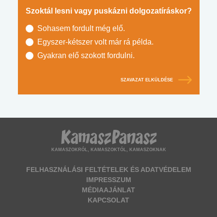
Szoktál lesni vagy puskázni dolgozatíráskor?
Sohasem fordult még elő.
Egyszer-kétszer volt már rá példa.
Gyakran elő szokott fordulni.
SZAVAZAT ELKÜLDÉSE
KAMASZOKRÓL, KAMASZOKTÓL, KAMASZOKNAK
FELHASZNÁLÁSI FELTÉTELEK ÉS ADATVÉDELEM
IMPRESSZUM
MÉDIAAJÁNLAT
KAPCSOLAT