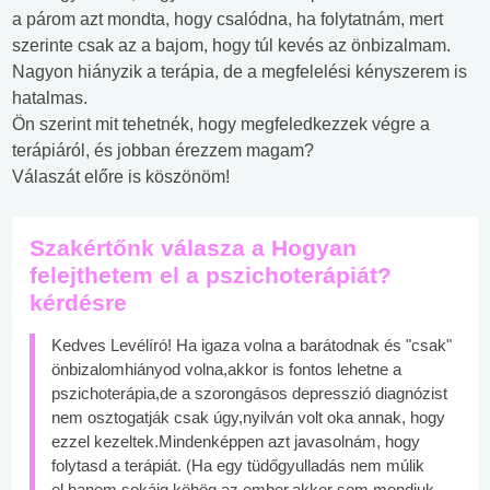
a párom azt mondta, hogy csalódna, ha folytatnám, mert
szerinte csak az a bajom, hogy túl kevés az önbizalmam.
Nagyon hiányzik a terápia, de a megfelelési kényszerem is
hatalmas.
Ön szerint mit tehetnék, hogy megfeledkezzek végre a
terápiáról, és jobban érezzem magam?
Válaszát előre is köszönöm!
Szakértőnk válasza a Hogyan
felejthetem el a pszichoterápiát?
kérdésre
Kedves Levélíró! Ha igaza volna a barátodnak és "csak"
önbizalomhiányod volna,akkor is fontos lehetne a
pszichoterápia,de a szorongásos depresszió diagnózist
nem osztogatják csak úgy,nyilván volt oka annak, hogy
ezzel kezeltek.Mindenképpen azt javasolnám, hogy
folytasd a terápiát. (Ha egy tüdőgyulladás nem múlik
el,hanem sokáig köhög az ember,akkor sem mondjuk,