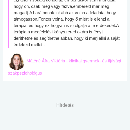
hogy óh, csak meg vagy fázva,embereld már meg
magad).A barátodnak inkább az volna a feladata, hogy
támogasson.Fontos volna, hogy ő miért is ellenzi a
terápiát és hogy ez hogyan is szolgálja a te érdekedet.A
terápia a megfelelési kényszered okára is fényt
deríthetne és segíthetne abban, hogy ki merj állni a saját
érdekeid mellett.
Máténé Áfra Viktória - klinikai gyermek- és ifjúsági
szakpszichológus
Hirdetés