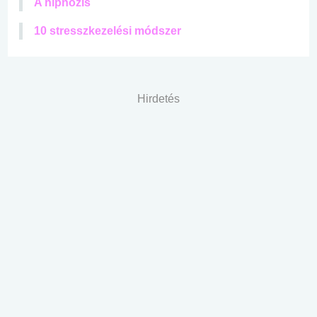
A hipnózis
10 stresszkezelési módszer
Hirdetés