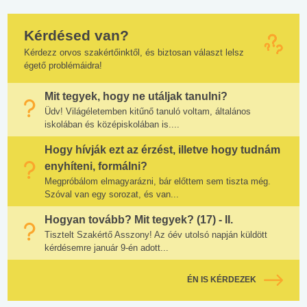
Kérdésed van?
Kérdezz orvos szakértőinktől, és biztosan választ lelsz
égető problémáidra!
Mit tegyek, hogy ne utáljak tanulni?
Üdv! Világéletemben kitűnő tanuló voltam, általános
iskolában és középiskolában is....
Hogy hívják ezt az érzést, illetve hogy tudnám
enyhíteni, formálni?
Megpróbálom elmagyarázni, bár előttem sem tiszta még.
Szóval van egy sorozat, és van...
Hogyan tovább? Mit tegyek? (17) - II.
Tisztelt Szakértő Asszony! Az óév utolsó napján küldött
kérdésemre január 9-én adott...
ÉN IS KÉRDEZEK