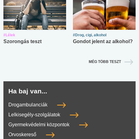
#Lélek
#Drog, cigi, alkohol
Szorongás teszt
Gondot jelent az alkohol?
MÉG TÖBB TESZT
Ha baj van...
Drogambulanciák
Lelkisegély-szolgálatok
Gyermekvédelmi központok
Orvoskereső