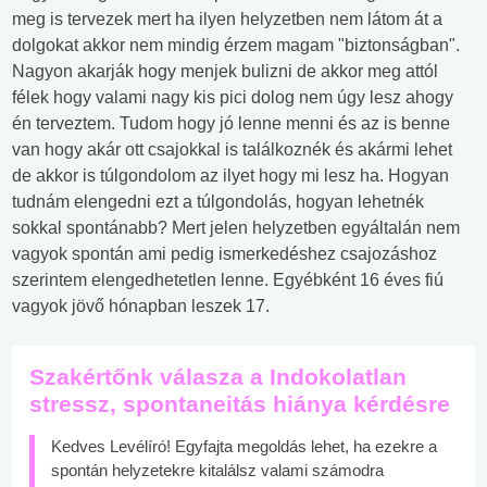
meg is tervezek mert ha ilyen helyzetben nem látom át a
dolgokat akkor nem mindig érzem magam "biztonságban".
Nagyon akarják hogy menjek bulizni de akkor meg attól
félek hogy valami nagy kis pici dolog nem úgy lesz ahogy
én terveztem. Tudom hogy jó lenne menni és az is benne
van hogy akár ott csajokkal is találkoznék és akármi lehet
de akkor is túlgondolom az ilyet hogy mi lesz ha. Hogyan
tudnám elengedni ezt a túlgondolás, hogyan lehetnék
sokkal spontánabb? Mert jelen helyzetben egyáltalán nem
vagyok spontán ami pedig ismerkedéshez csajozáshoz
szerintem elengedhetetlen lenne. Egyébként 16 éves fiú
vagyok jövő hónapban leszek 17.
Szakértőnk válasza a Indokolatlan
stressz, spontaneitás hiánya kérdésre
Kedves Levélíró! Egyfajta megoldás lehet, ha ezekre a
spontán helyzetekre kitalálsz valami számodra