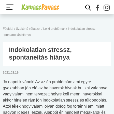
Főoldal
/
Szakértő válaszol
/
Lelki problémák
/
Indokolatlan stressz,
spontaneitás hiánya
Indokolatlan stressz,
spontaneitás hiánya
2021.02.19.
Jó napot kívánok! Az az én problémám ami egyre
gyakrabban jön elő az ha haverok hívnak bulizni valahova
vagy valami nem tervezett helyre kell menni haverokkal
akkor hirtelen rám jön indokolatlan stressz és túlgondolás.
Attól félek hogy valami olyan dolog fog történni ami miatt
nagyon ideges leszek. Alapból én mindent megakarok és