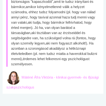
biztonságos "kapaszkodót",amit te tudsz irányítani és
bármikor,amikor kényelmetlenné válik a helyzet
számodra, ehhez tudsz folyamodni (pl. hogy van nálad
annyi pénz, hogy taxival azonnal haza tudj menni vagy
van valaki,aki tudja, hogy bármikor felhívhatod, hogy
érted menjen). Jó ha, van olyan barátod a
társaságban,aki tisztában van az érzéseiddel és
segítségedre van, ha szükséged volna rá (fontos, hogy
olyan személy legyen,aki nem fogyaszt alkoholt!). Ha
azonban a szorongásod akadályoz a hétköznapi
életviteledben (pl. nem tudsz miatta a haverokkal bulizni
menni),érdemes lehet felkeresni egy pszichológust
személyesen.
Máténé Áfra Viktória - klinikai gyermek- és ifjúsági
szakpszichológus