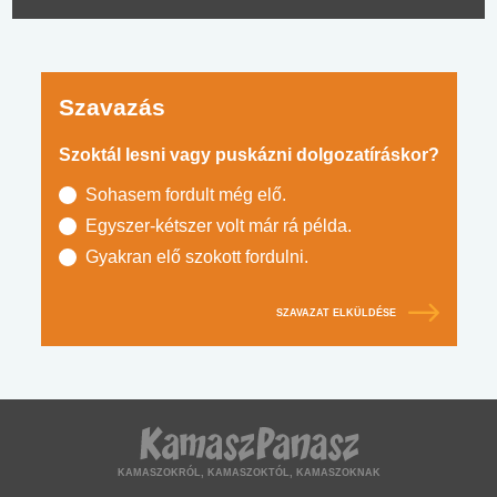
Szavazás
Szoktál lesni vagy puskázni dolgozatíráskor?
Sohasem fordult még elő.
Egyszer-kétszer volt már rá példa.
Gyakran elő szokott fordulni.
SZAVAZAT ELKÜLDÉSE
KAMASZOKRÓL, KAMASZOKTÓL, KAMASZOKNAK