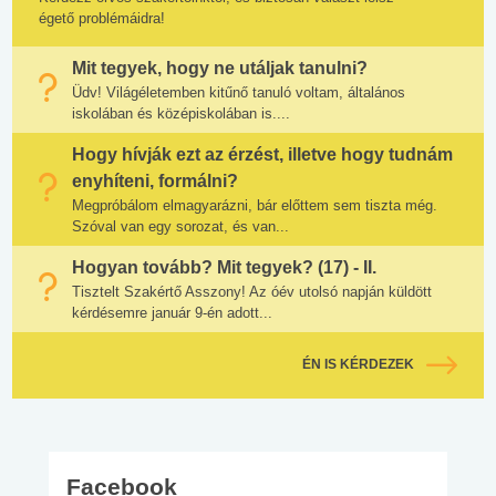
égető problémáidra!
Mit tegyek, hogy ne utáljak tanulni?
Üdv! Világéletemben kitűnő tanuló voltam, általános
iskolában és középiskolában is....
Hogy hívják ezt az érzést, illetve hogy tudnám
enyhíteni, formálni?
Megpróbálom elmagyarázni, bár előttem sem tiszta még.
Szóval van egy sorozat, és van...
Hogyan tovább? Mit tegyek? (17) - II.
Tisztelt Szakértő Asszony! Az óév utolsó napján küldött
kérdésemre január 9-én adott...
ÉN IS KÉRDEZEK
Facebook