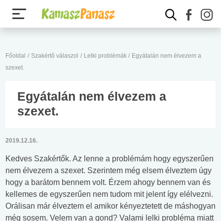
Főoldal
/
Szakértő válaszol
/
Lelki problémák
/
Egyátalán nem élvezem a
szexet.
Egyátalán nem élvezem a
szexet.
2019.12.16.
Kedves Szakértők. Az lenne a problémám hogy egyszerűen
nem élvezem a szexet. Szerintem még elsem élveztem úgy
hogy a barátom bennem volt. Érzem ahogy bennem van és
kellemes de egyszerűen nem tudom mit jelent így elélvezni.
Orálisan már élveztem el amikor kényeztetett de máshogyan
még sosem. Velem van a gond? Valami lelki probléma miatt