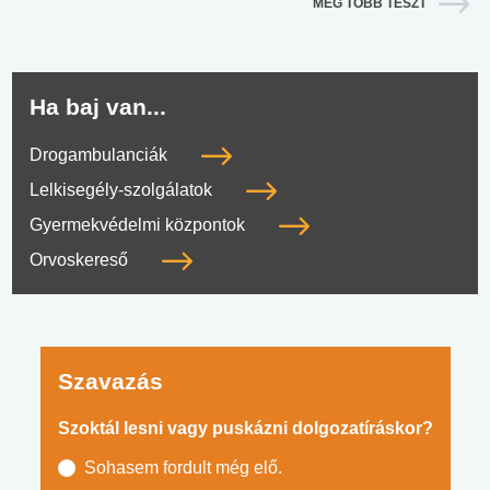
MÉG TÖBB TESZT
Ha baj van...
Drogambulanciák
Lelkisegély-szolgálatok
Gyermekvédelmi központok
Orvoskereső
Szavazás
Szoktál lesni vagy puskázni dolgozatíráskor?
Sohasem fordult még elő.