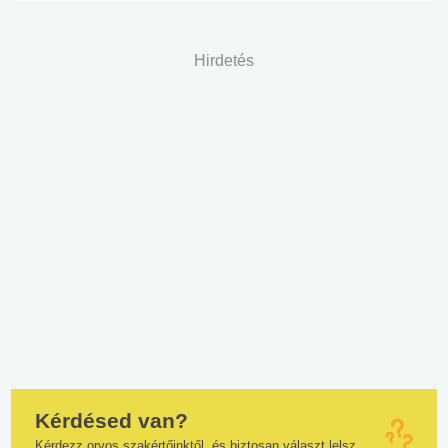
Hirdetés
Kérdésed van?
Kérdezz orvos szakértőinktől, és biztosan választ lelsz