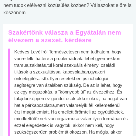
nem tudok elélvezni közüsülés közben? Válaszokat előre is
köszönöm.
Szakértőnk válasza a Egyátalán nem
élvezem a szexet. kérdésre
Kedves Levélíró! Természetesen nem tudhatom, hogy
van-e lelki háttere a problémádnak: lehet gyermekkori
tramua,zaklatás,túl korai szexuális élmény, családi
tiltások a szexualitással kapcsolatban,gyakori
önkielégítés...stb. Ilyen esetekben pszichológiai
segítségre van általában szükség. De az is lehet, hogy
ez egy megszokás, a "könnyebb út" az élvezethez. És
tulajdonképpen ez gondot csak akkor okoz, ha negatívan
hat a párkapcsolatra,mert valamelyik fél kellemetlenül
érzi magát emiatt. Ha emellett örömteli az együttlétetek,
mindkettőtöknek van orgazmusa valamilyen formában és
ezzel elégedettek is vagytok, akkor nem kell, hogy
szükségszerűen problémát okozzon. Ha mégis, akkor