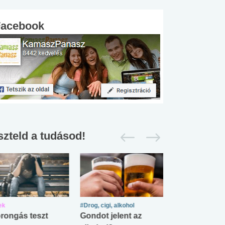
Facebook
szteld a tudásod!
ek
#Drog, cigi, alkohol
#Zöldövezet
rongás teszt
Gondot jelent az
Mekkora az ö