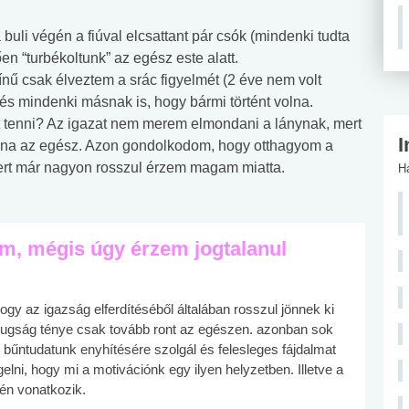
buli végén a fiúval elcsattant pár csók (mindenki tudta
ően “turbékoltunk” az egész este alatt.
nű csak élveztem a srác figyelmét (2 éve nem volt
és mindenki másnak is, hogy bármi történt volna.
t tenni? Az igazat nem merem elmondani a lánynak, mert
I
ódna az egész. Azon gondolkodom, hogy otthagyom a
mert már nagyon rosszul érzem magam miatta.
H
m, mégis úgy érzem jogtalanul
ogy az igazság elferdítéséből általában rosszul jönnek ki
azugság ténye csak tovább ront az egészen. azonban sok
 bűntudatunk enyhítésére szolgál és felesleges fájdalmat
lni, hogy mi a motivációnk egy ilyen helyzetben. Illetve a
én vonatkozik.