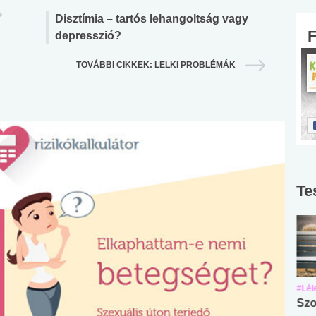
Disztímia – tartós lehangoltság vagy
depresszió?
TOVÁBBI CIKKEK: LELKI PROBLÉMÁK
Te
#Suli, munka
#Suli, munka
#Lél
Angol középfokú
Internet-függőség
Szo