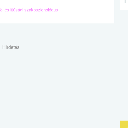
ek- és ifjúsági szakpszichológus
Hirdetés