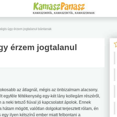
KAMASZOKRÓL, KAMASZOKTÓL, KAMASZOKNAK
égis úgy érzem jogtalanul bántanak
y érzem jogtalanul
 okosabb az átlagnál, mégis az önbizalmam alacsony.
 egyféle féltékenység egy-két lány kollegám részéről,
a neki tetsző fiúval jó kapcsolatot ápolok. Ennek
 hátam mögött, valótlan dolgokat terjesztett rólam, én
egy ilyen kétszínű ember miatt felbontani a