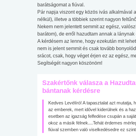
barátságomat a fiúval.
Pár napja viszont egy közös ivás alkalmával a 
nélkül), illetve a többiek szerint nagyon feltűn
Nekem nem jelentett semmit az egész, valószí
barátom), de erről hazudtam annak a lánynak 
A kérdésem az lenne, hogy ezekután mit lehe
nem is jelent semmit és csak tovább bonyol
srácot, csak, hogy véget érjen ez az egész, 
Segítségét nagyon köszönöm!
Szakértőnk válasza a Hazudta
bántanak kérdésre
Kedves Levélíró! A tapasztalat azt mutatja, h
az emberek, mert idővel kiderülnek és a h
esetben az igazság felfedése csupán a saját
okoz a másik félnek....Tehát érdemes mérlege
fiúval szemben való viselkedésedre ez szint