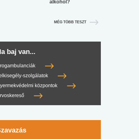
alkohol?
lábnyomod?
MÉG TÖBB TESZT
a baj van...
rogambulanciák
elkisegély-szolgálatok
yermekvédelmi központok
rvoskereső
Szavazás