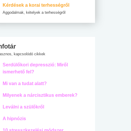
Kérdések a korai terhességről
Aggodalmak, kételyek a terhességről
nfotár
asznos, kapcsolódó cikkek
Serdülőkori depresszió: Miről
ismerhető fel?
Mi van a tudat alatt?
Milyenek a nárcisztikus emberek?
Leválni a szülőkről
A hipnózis
10 stresszkezelési módszer