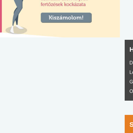
nyelvvizsga teszt -
teszt
No.42
H
D
L
G
O