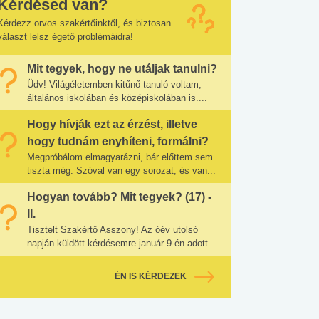
Kérdésed van?
Kérdezz orvos szakértőinktől, és biztosan
választ lelsz égető problémáidra!
Mit tegyek, hogy ne utáljak tanulni?
Üdv! Világéletemben kitűnő tanuló voltam,
általános iskolában és középiskolában is....
Hogy hívják ezt az érzést, illetve
hogy tudnám enyhíteni, formálni?
Megpróbálom elmagyarázni, bár előttem sem
tiszta még. Szóval van egy sorozat, és van...
Hogyan tovább? Mit tegyek? (17) -
II.
Tisztelt Szakértő Asszony! Az óév utolsó
napján küldött kérdésemre január 9-én adott...
ÉN IS KÉRDEZEK