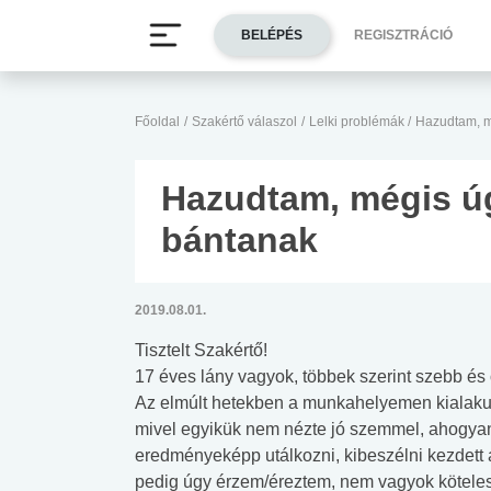
BELÉPÉS
REGISZTRÁCIÓ
Főoldal
/
Szakértő válaszol
/
Lelki problémák
/
Hazudtam, m
Hazudtam, mégis úg
bántanak
2019.08.01.
Tisztelt Szakértő!
17 éves lány vagyok, többek szerint szebb és
Az elmúlt hetekben a munkahelyemen kialakult
mivel egyikük nem nézte jó szemmel, ahogyan 
eredményeképp utálkozni, kibeszélni kezdett a
pedig úgy érzem/éreztem, nem vagyok köteles 