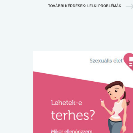
TOVÁBBI KÉRDÉSEK: LELKI PROBLÉMÁK
 alkohol
#Zöldövezet
#Betegségek
lent az
Mekkora az ökológiai
Elsősegély