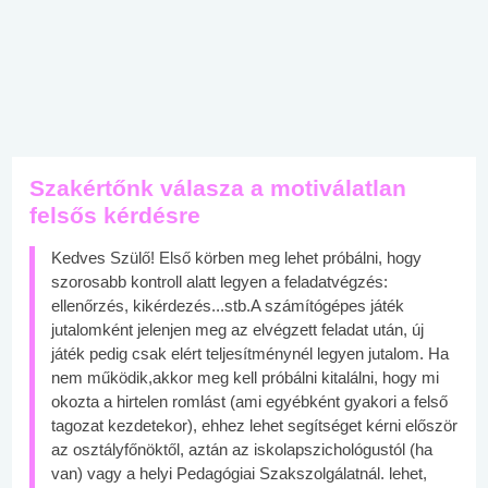
Szakértőnk válasza a motiválatlan
felsős kérdésre
Kedves Szülő! Első körben meg lehet próbálni, hogy
szorosabb kontroll alatt legyen a feladatvégzés:
ellenőrzés, kikérdezés...stb.A számítógépes játék
jutalomként jelenjen meg az elvégzett feladat után, új
játék pedig csak elért teljesítménynél legyen jutalom. Ha
nem működik,akkor meg kell próbálni kitalálni, hogy mi
okozta a hirtelen romlást (ami egyébként gyakori a felső
tagozat kezdetekor), ehhez lehet segítséget kérni először
az osztályfőnöktől, aztán az iskolapszichológustól (ha
van) vagy a helyi Pedagógiai Szakszolgálatnál. lehet,