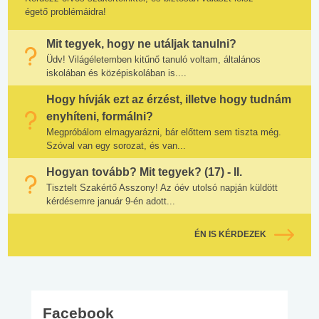
égető problémáidra!
Mit tegyek, hogy ne utáljak tanulni?
Üdv! Világéletemben kitűnő tanuló voltam, általános
iskolában és középiskolában is....
Hogy hívják ezt az érzést, illetve hogy tudnám
enyhíteni, formálni?
Megpróbálom elmagyarázni, bár előttem sem tiszta még.
Szóval van egy sorozat, és van...
Hogyan tovább? Mit tegyek? (17) - II.
Tisztelt Szakértő Asszony! Az óév utolsó napján küldött
kérdésemre január 9-én adott...
ÉN IS KÉRDEZEK
Facebook