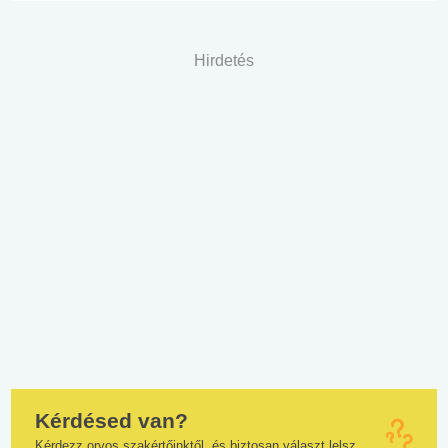
Hirdetés
Kérdésed van?
Kérdezz orvos szakértőinktől, és biztosan választ lelsz