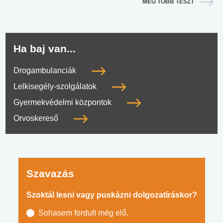
MÉG TÖBB TESZT
Ha baj van...
Drogambulanciák
Lelkisegély-szolgálatok
Gyermekvédelmi központok
Orvoskereső
Szavazás
Szoktál lesni vagy puskázni dolgozatíráskor?
Sohasem fordult még elő.