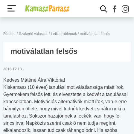
Főoldal
/
Szakértő válaszol
/
Lelki problémák
/
motiválatlan felsős
motiválatlan felsős
2018.12.13.
Kedves Máténé Áfra Viktória!
Kiskamasz (10 éves) tanulási motiválatlansága miatt írok.
Gyermekem felsős lett, és elvesztette a kedvét a tanulással
kapcsolatban. Motivációs alternatívák miatt írok, van-e erre
bármilyen ötlete, hogy mivel tudnék kedvet csinálni neki a
tanuláshoz. Sokszor hazajönnek a leckék, van, hogy fel
sincs írva. Napközis szerint csak ő nem tudja megírni,
elkalandozik, lassan tud csak ráhangolódni. Ha szóba