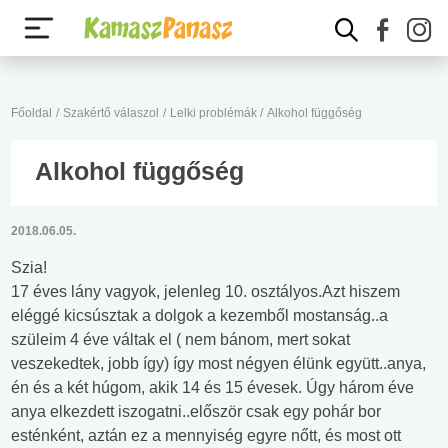
Főoldal
/
Szakértő válaszol
/
Lelki problémák
/
Alkohol függőség
Alkohol függőség
2018.06.05.
Szia!
17 éves lány vagyok, jelenleg 10. osztályos.Azt hiszem
eléggé kicsúsztak a dolgok a kezemből mostanság..a
szüleim 4 éve váltak el ( nem bánom, mert sokat
veszekedtek, jobb így) így most négyen élünk együtt..anya,
én és a két húgom, akik 14 és 15 évesek. Úgy három éve
anya elkezdett iszogatni..először csak egy pohár bor
esténként, aztán ez a mennyiség egyre nőtt, és most ott