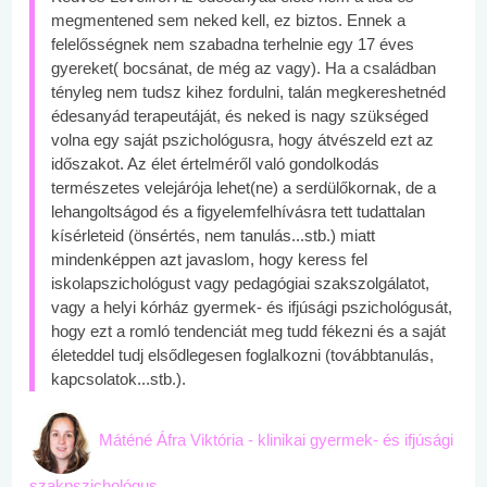
megmentened sem neked kell, ez biztos. Ennek a
felelősségnek nem szabadna terhelnie egy 17 éves
gyereket( bocsánat, de még az vagy). Ha a családban
tényleg nem tudsz kihez fordulni, talán megkereshetnéd
édesanyád terapeutáját, és neked is nagy szükséged
volna egy saját pszichológusra, hogy átvészeld ezt az
időszakot. Az élet értelméről való gondolkodás
természetes velejárója lehet(ne) a serdülőkornak, de a
lehangoltságod és a figyelemfelhívásra tett tudattalan
kísérleteid (önsértés, nem tanulás...stb.) miatt
mindenképpen azt javaslom, hogy keress fel
iskolapszichológust vagy pedagógiai szakszolgálatot,
vagy a helyi kórház gyermek- és ifjúsági pszichológusát,
hogy ezt a romló tendenciát meg tudd fékezni és a saját
életeddel tudj elsődlegesen foglalkozni (továbbtanulás,
kapcsolatok...stb.).
Máténé Áfra Viktória - klinikai gyermek- és ifjúsági
szakpszichológus