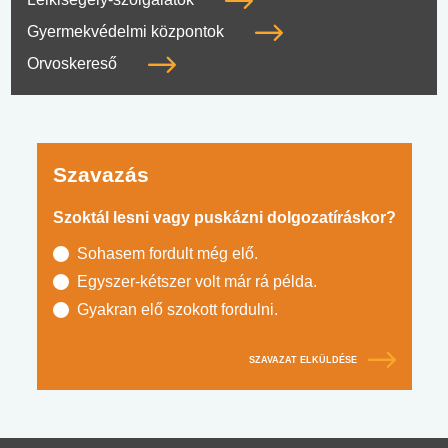
Gyermekvédelmi központok
Orvoskereső
Szavazás
Szoktál lesni vagy puskázni dolgozatíráskor?
Sohasem fordult még elő.
Egyszer-kétszer volt már rá példa.
Gyakran elő szokott fordulni.
SZAVAZAT ELKÜLDÉSE