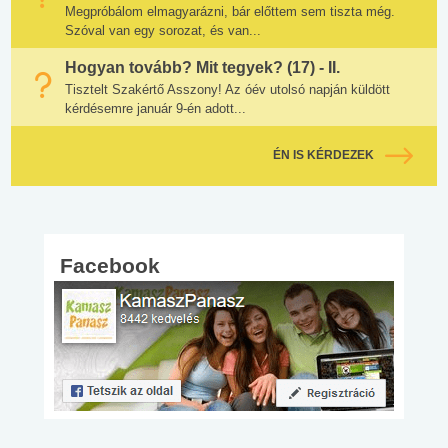
Megpróbálom elmagyarázni, bár előttem sem tiszta még.
Szóval van egy sorozat, és van...
Hogyan tovább? Mit tegyek? (17) - II.
Tisztelt Szakértő Asszony! Az óév utolsó napján küldött
kérdésemre január 9-én adott...
ÉN IS KÉRDEZEK
Facebook