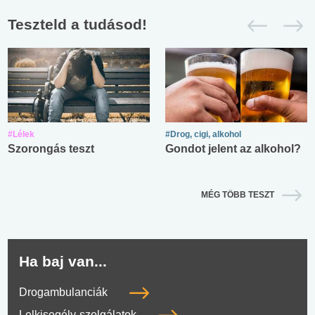
Teszteld a tudásod!
#Lélek
#Drog, cigi, alkohol
Szorongás teszt
Gondot jelent az alkohol?
MÉG TÖBB TESZT
Ha baj van...
Drogambulanciák
Lelkisegély-szolgálatok