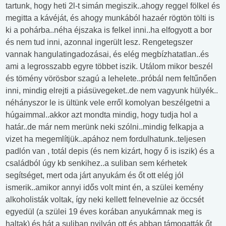
tartunk, hogy heti 2l-t simán megiszik..ahogy reggel fölkel és
megitta a kávéját, és ahogy munkából hazaér rögtön tölti is
ki a pohárba..néha éjszaka is felkel inni..ha elfogyott a bor
és nem tud inni, azonnal ingerült lesz. Rengetegszer
vannak hangulatingadozásai, és elég megbízhatatlan..és
ami a legrosszabb egyre többet iszik. Utálom mikor beszél
és tömény vörösbor szagú a lehelete..próbál nem feltűnően
inni, mindig elrejti a piásüvegeket..de nem vagyunk hülyék..
néhányszor le is ültünk vele erről komolyan beszélgetni a
húgaimmal..akkor azt mondta mindig, hogy tudja hol a
határ..de már nem merünk neki szólni..mindig felkapja a
vizet ha megemlítjük..apához nem fordulhatunk..teljesen
padlón van , totál depis (és nem kizárt, hogy ő is iszik) és a
családból úgy kb senkihez..a suliban sem kérhetek
segítséget, mert oda járt anyukám és őt ott elég jól
ismerik..amikor annyi idős volt mint én, a szülei kemény
alkoholisták voltak, így neki kellett felnevelnie az öccsét
egyedül (a szülei 19 éves korában anyukámnak meg is
haltak) és hát a suliban nyilván ott és abban támogatták őt