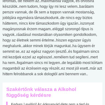
lerontás, de nekem az..maximalista vagyok, és orvosira
készülök..nem tudom, hogy így mi lesz velem..barátaim
persze vannak, de ők sem a toppon vannak mostanság,
jobbjára egymásra támaszkodunk..de nincs egy biztos
hátterem, nincs kire támaszkodom úgy igazán..iszonyat
magányosnak érzem magam..eléggé szorongó típus is
vagyok..ráadásul mostanában olyasmiken gondolkodom,
hogy az életnek semmi értelme..hiszen egyszer úgyis
meghalunk..akkor minek törjük magunkat..ha úgysem ér
semmit se..ez az egész nagyon ijesztő..és fogalmam sincs
mit kezdjek ezzel az egésszel..remélem tud segíteni..mert
ha nem..fogalmam sincs mi legyen..de legalább most kiírtam
magamból az érzéseim egy részét..ez most jól esett..már azt
hittem felrobbanok a sok dologtól ami bennem van..
Szakértőnk válasza a Alkohol
függőség kérdésre
Kedves Levélíró! Az édesanyád élete nem a tied és