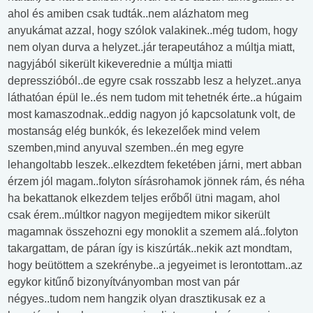
ahol és amiben csak tudták..nem alázhatom meg
anyukámat azzal, hogy szólok valakinek..még tudom, hogy
nem olyan durva a helyzet..jár terapeutához a múltja miatt,
nagyjából sikerült kikeverednie a múltja miatti
depresszióból..de egyre csak rosszabb lesz a helyzet..anya
láthatóan épül le..és nem tudom mit tehetnék érte..a húgaim
most kamaszodnak..eddig nagyon jó kapcsolatunk volt, de
mostanság elég bunkók, és lekezelőek mind velem
szemben,mind anyuval szemben..én meg egyre
lehangoltabb leszek..elkezdtem feketében járni, mert abban
érzem jól magam..folyton sírásrohamok jönnek rám, és néha
ha bekattanok elkezdem teljes erőből ütni magam, ahol
csak érem..múltkor nagyon megijedtem mikor sikerült
magamnak összehozni egy monoklit a szemem alá..folyton
takargattam, de páran így is kiszúrták..nekik azt mondtam,
hogy beütöttem a szekrénybe..a jegyeimet is lerontottam..az
egykor kitűnő bizonyítványomban most van pár
négyes..tudom nem hangzik olyan drasztikusak ez a