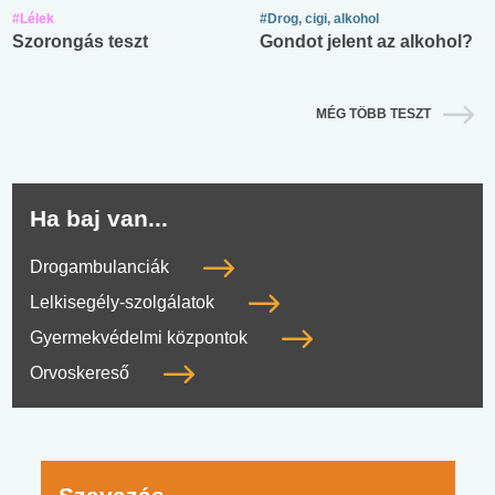
#Lélek
#Drog, cigi, alkohol
Szorongás teszt
Gondot jelent az alkohol?
MÉG TÖBB TESZT
Ha baj van...
Drogambulanciák
Lelkisegély-szolgálatok
Gyermekvédelmi központok
Orvoskereső