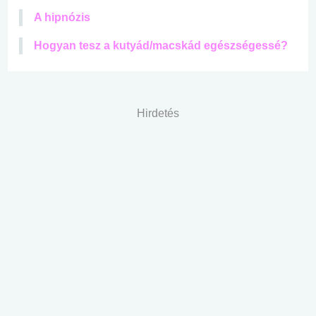
A hipnózis
Hogyan tesz a kutyád/macskád egészségessé?
Hirdetés