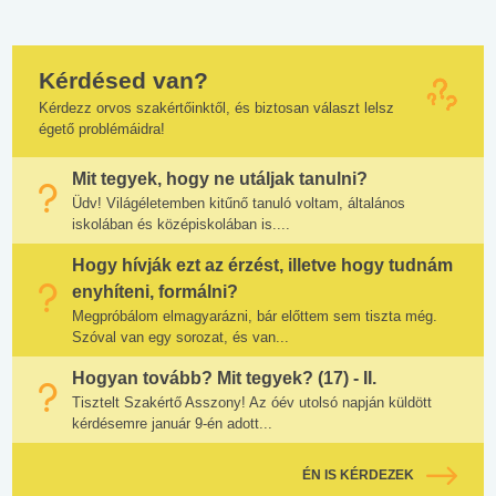
Kérdésed van?
Kérdezz orvos szakértőinktől, és biztosan választ lelsz
égető problémáidra!
Mit tegyek, hogy ne utáljak tanulni?
Üdv! Világéletemben kitűnő tanuló voltam, általános
iskolában és középiskolában is....
Hogy hívják ezt az érzést, illetve hogy tudnám
enyhíteni, formálni?
Megpróbálom elmagyarázni, bár előttem sem tiszta még.
Szóval van egy sorozat, és van...
Hogyan tovább? Mit tegyek? (17) - II.
Tisztelt Szakértő Asszony! Az óév utolsó napján küldött
kérdésemre január 9-én adott...
ÉN IS KÉRDEZEK