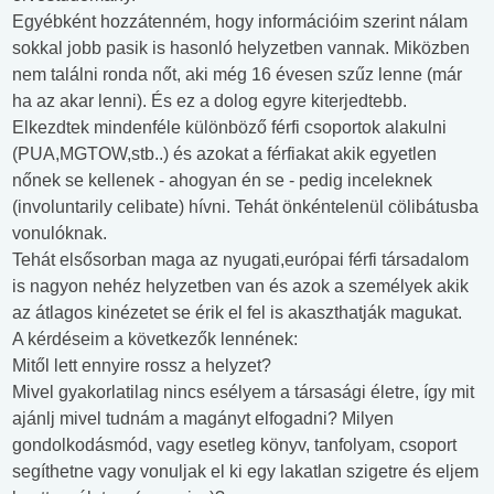
Egyébként hozzátenném, hogy információim szerint nálam
sokkal jobb pasik is hasonló helyzetben vannak. Miközben
nem találni ronda nőt, aki még 16 évesen szűz lenne (már
ha az akar lenni). És ez a dolog egyre kiterjedtebb.
Elkezdtek mindenféle különböző férfi csoportok alakulni
(PUA,MGTOW,stb..) és azokat a férfiakat akik egyetlen
nőnek se kellenek - ahogyan én se - pedig inceleknek
(involuntarily celibate) hívni. Tehát önkéntelenül cölibátusba
vonulóknak.
Tehát elsősorban maga az nyugati,európai férfi társadalom
is nagyon nehéz helyzetben van és azok a személyek akik
az átlagos kinézetet se érik el fel is akaszthatják magukat.
A kérdéseim a következők lennének:
Mitől lett ennyire rossz a helyzet?
Mivel gyakorlatilag nincs esélyem a társasági életre, így mit
ajánlj mivel tudnám a magányt elfogadni? Milyen
gondolkodásmód, vagy esetleg könyv, tanfolyam, csoport
segíthetne vagy vonuljak el ki egy lakatlan szigetre és eljem