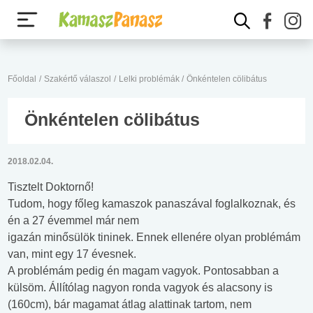
Főoldal
/
Szakértő válaszol
/
Lelki problémák
/
Önkéntelen cölibátus
Önkéntelen cölibátus
2018.02.04.
Tisztelt Doktornő!
Tudom, hogy főleg kamaszok panaszával foglalkoznak, és
én a 27 évemmel már nem
igazán minősülök tininek. Ennek ellenére olyan problémám
van, mint egy 17 évesnek.
A problémám pedig én magam vagyok. Pontosabban a
külsöm. Állítólag nagyon ronda vagyok és alacsony is
(160cm), bár magamat átlag alattinak tartom, nem