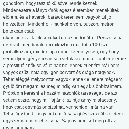
gondolom, hogy taszitó külsővel rendelkeznék.
Mindenesetre a lányok/nők egész életemben menekültek
előlem, és a haverok, barátok terén sem vagyok túl jó
helyzetben. Mindenhol - munkahelyen, buszon, metron,
boltokban csak
olyan arcokat látok, amelyeken az undor ül ki. Persze soha
nem volt még barátnőm miközben már több 100-szor
próbálkoztam, mindenfajta nőnél személyesen, úgy hogy
semmilyen igényem sincsen velük szemben. Döbbenetemre
a prostituált nők se vállalnak be, ennek ellenére már nem
vagyok szűz, hála egy igen perverz és drága hölgynek.
Tehát eléggé mélyponton vagyok, ennek ellenére mégsem
gyülölöm magam, és még mindig van egy kis önbizalmam.
Próbálom keresni a hozzám hasonlók társaságát, de azt
vettem észre, hogy mi "fajtánk" szintje annyira alacsony,
hogy csak egymás önbizalmát vennénk el, már ha van.
Tehát úgy tűnik, hogy nekem társasági és szexuális életem
egyszerűen nem lehet soha. Sajnos nem tart még ott az
orvostudomány.