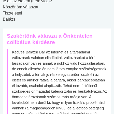
le ott az életem (nem vicc)?
Köszönöm válaszát
Tisztelettel
Balázs
Szakértőnk válasza a Önkéntelen
cölibátus kérdésre
Kedves Balázs! Bár az internet és a társadalmi
változások valóban elindítottak változásokat a férfi
társadalomban és annak a nőkhöz való hozzáállásában,
de ennek ellenére én nem látom ennyire szélsőségesnek
a helyzetet: a férfiak jó része egyszerűen csak éli az
életét és amikor rátalál a párjára, akkor párkapcsolatban
él tovább, családot alapít...stb. Tehát nem feltétlenül
szükséges önmagadat kategorizálni és beskatulyázni. Az
önmeghatározásnak számos más módja van. A
leveledből nem derül ki, hogy milyen fizikális problémáid
vannak (a magasságodon kívül), de a legtöbb betegség
vagy probléma köré szerveződnek egymást segítő