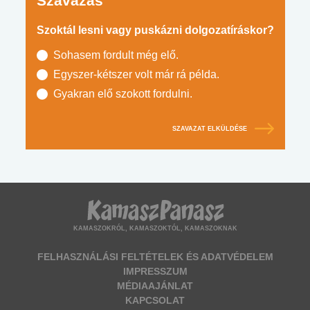
Szavazás
Szoktál lesni vagy puskázni dolgozatíráskor?
Sohasem fordult még elő.
Egyszer-kétszer volt már rá példa.
Gyakran elő szokott fordulni.
SZAVAZAT ELKÜLDÉSE
KAMASZOKRÓL, KAMASZOKTÓL, KAMASZOKNAK
FELHASZNÁLÁSI FELTÉTELEK ÉS ADATVÉDELEM
IMPRESSZUM
MÉDIAAJÁNLAT
KAPCSOLAT