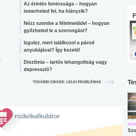
Az érintés fontossága – hogyan
ismerheted fel, ha hiányzik?
Nézz szembe a félelmeiddel – hogyan
győzheted le a szorongást?
Izgulsz, mert találkozol a párod
anyukájával? Így kezeld!
Disztímia – tartós lehangoltság vagy
depresszió?
Te
TOVÁBBI CIKKEK: LELKI PROBLÉMÁK
#Suli, munka
#Suli, munka
#Lél
Angol középfokú
Internet-függőség
Szo