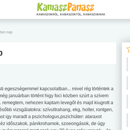
KAMASZOKRÓL, KAMASZOKTÓL, KAMASZOKNAK
den nap
p
esti egeszségemmel kapcsolatban... mivel rég történtek a
ég januárban történt higy foci közben szúrt a szívem
.. remegtem, nehezen kaptam levegőt és majd kiugrott a
sőbb vizsgálatokra: szívultrahang, ekg, holter, rontgen,
t igy maradt a pszichologus,pszichiáter: ataraxot
nehéz időszakok, pánikrohamok, szoeongások, de úgy