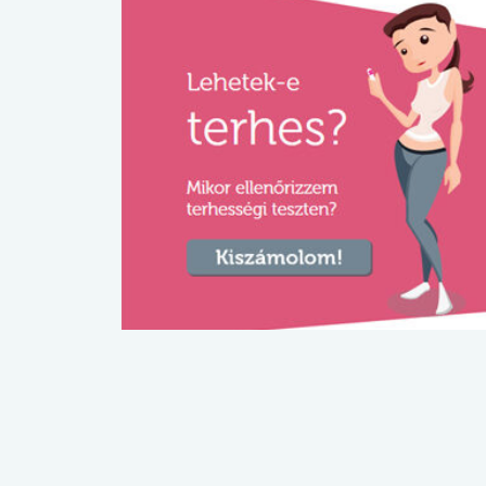
lábnyomod?
tudásteszt