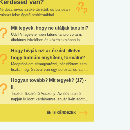
Kérdésed van?
Kérdezz orvos szakértőinktől, és biztosan
választ lelsz égető problémáidra!
Mit tegyek, hogy ne utáljak tanulni?
Üdv! Világéletemben kitűnő tanuló voltam,
általános iskolában és középiskolában is....
Hogy hívják ezt az érzést, illetve
hogy tudnám enyhíteni, formálni?
Megpróbálom elmagyarázni, bár előttem sem
tiszta még. Szóval van egy sorozat, és van...
Hogyan tovább? Mit tegyek? (17) -
II.
Tisztelt Szakértő Asszony! Az óév utolsó
napján küldött kérdésemre január 9-én adott...
ÉN IS KÉRDEZEK