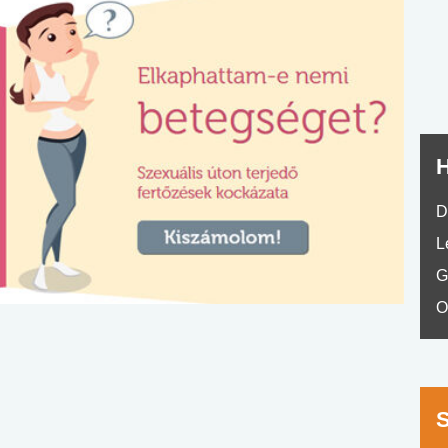
nyelvvizsga teszt -
teszt
No.42
H
D
L
G
O