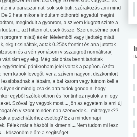
a gyógyszerrel mert csak egy 20 éves srác vagyok... és
híteni a panaszaimat: sok sok buli, szórakozás ami mind
. De 2 hete mikor elindultam otthonról egyedül megint
dtam, megindult a gyonrom, a szivem kiugrott szinte a
tudtam... azt hittem ott esek össze. Szerencsémre pont
n program miatt) és én félelemből vagy ijedtség miatt
 ekg-t csináltak, adtak 0.25ös frontint és arra jutottak
I
ulzusom és a vérnyomásom visszaugrott normálisra(
H
 várt rám egy ekg. Még pár órára bennt tartottak
 egyértelmű pánikroham jelei voltak a papíron. Azóta
 nem kapok levegőt, ver a szívem nagyon, diszkomfort
 lezsibbadnak a lábaim, a bal karom vagy futnom kell a
és ilyenkir mindig csakis arra tudok gondolni hogy
lyenkor egyből szólok otthon és frontinhoz nyulok ami egy
eket. Szóval így vagyok most.... jön az egyetem is ami új
ogat én viszont minden nap szenvedek... mit tegyek??
ak a pszichiáterhez esetleg? Ez a mindennapi
. Félek már a házból is kimenni....Nem tudom mi lesz
.. köszönöm előre a segítséget.