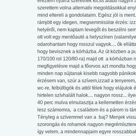
éreztem nyárra szeretnék kicsit alább hagyni 
szerettem volna alternatív megoldásokkal eny
mind eltereli a gondolataim. Egész jól is ment
rámjött egy idegen, megsemmisülœ érzés: izza
helyéről, nem kaptam levegőt és beszélni sem 
ott volt egy mentőautó a helyszínen (valamilye
odarohantam hogy rosszul vagyok.... ők elláttak,
hogy bevisznek a kórházba. Az út közben a p
170/100 rol 120/80-ra) majd ott a kórházban is
megfigyelésre majd a főorvos azt mondta hogy
minden nap sújtanak kisebb nagyobb pánikok:
érzésem van, szúr a szívem,izzad a tenyerem,
wc-re, felbüfögök és attól félek hogy elájulok 
hirtelen szívhalált halok.... nagyon rossz... i
40 perc mulva elmulasztja a kellemetlen érzés
lesz számomra, a családom és a párom is tám
Tényleg a szívemmel van a baj? Menjek vissz
szorongás és rohamok nagyon megrémísztenek
így velem, a mindennapjaim egyre rosszabbak.