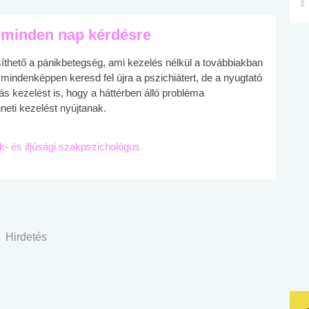
 minden nap kérdésre
űsíthető a pánikbetegség, ami kezelés nélkül a továbbiakban
mindenképpen keresd fel újra a pszichiátert, de a nyugtató
 kezelést is, hogy a háttérben álló probléma
eti kezelést nyújtanak.
ek- és ifjúsági szakpszichológus
Hirdetés