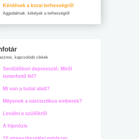
Kérdések a korai terhességről
Aggodalmak, kételyek a terhességről
nfotár
asznos, kapcsolódó cikkek
Serdülőkori depresszió: Miről
ismerhető fel?
Mi van a tudat alatt?
Milyenek a nárcisztikus emberek?
Leválni a szülőkről
A hipnózis
10 stresszkezelési módszer