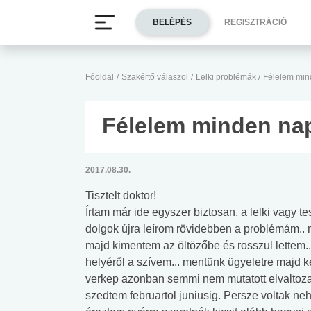
BELÉPÉS
REGISZTRÁCIÓ
Főoldal
/
Szakértő válaszol
/
Lelki problémák
/
Félelem min
Félelem minden na
2017.08.30.
Tisztelt doktor!
Írtam már ide egyszer biztosan, a lelki vagy t
dolgok újra leírom rövidebben a problémám.. m
majd kimentem az öltözőbe és rosszul lettem.
helyéről a szívem... mentünk ügyeletre majd ké
verkep azonban semmi nem mutatott elvaltozas
szedtem februartol juniusig. Persze voltak 