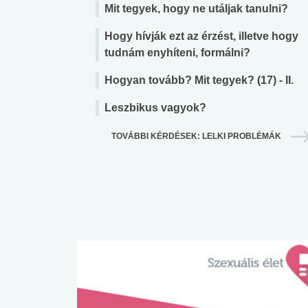
Mit tegyek, hogy ne utáljak tanulni?
Hogy hívják ezt az érzést, illetve hogy
tudnám enyhíteni, formálni?
Hogyan tovább? Mit tegyek? (17) - II.
Leszbikus vagyok?
TOVÁBBI KÉRDÉSEK: LELKI PROBLÉMÁK
 alkohol
#Zöldövezet
#Betegségek
lent az
Mekkora az ökológiai
Elsősegély