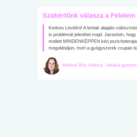
Szakértőnk válasza a Félelem
Kedves Levélíró! A leírtak alapján valószín
is problémát jelenthet majd. Javaslom, hogy 
mellett MINDENKÉPPEN kérj pszichoterápiás
megoldódjon, mert a gyógyszerek csupán tün
Máténé Áfra Viktória - klinikai gyerm