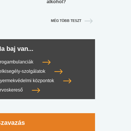
alkohol?
lábnyomod?
MÉG TÖBB TESZT
a baj van...
rogambulanciák
elkisegély-szolgálatok
yermekvédelmi központok
rvoskereső
Szavazás