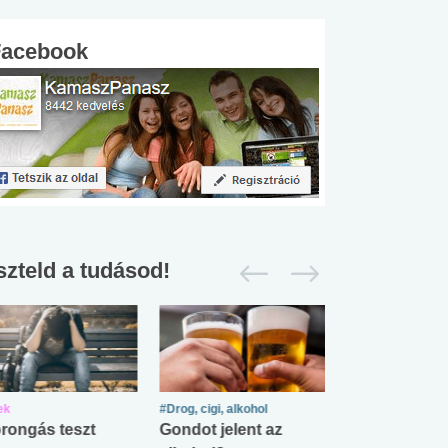
Facebook
szteld a tudásod!
ek
#Drog, cigi, alkohol
#Zöldövezet
rongás teszt
Gondot jelent az
Mekkora az ö