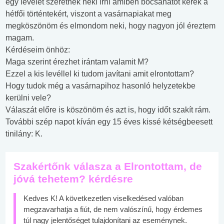
egy levelet szeretnék neki írni amiben bocsánatot kérek a
hétfői történtekért, viszont a vasárnapiakat meg
megköszönöm és elmondom neki, hogy nagyon jól éreztem
magam.
Kérdéseim önhöz:
Maga szerint érezhet irántam valamit M?
Ezzel a kis levéllel ki tudom javítani amit elrontottam?
Hogy tudok még a vasárnapihoz hasonló helyzetekbe
kerülni vele?
Válaszát előre is köszönöm és azt is, hogy időt szakít rám.
További szép napot kíván egy 15 éves kissé kétségbeesett
tinilány: K.
Szakértőnk válasza a Elrontottam, de
jóvá tehetem? kérdésre
Kedves K! A következetlen viselkedésed valóban
megzavarhatja a fiút, de nem valószínű, hogy érdemes
túl nagy jelentőséget tulajdonítani az eseménynek.