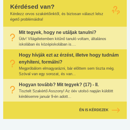
Kérdésed van?
Kérdezz orvos szakértőinktől, és biztosan választ lelsz
égető problémáidra!
Mit tegyek, hogy ne utáljak tanulni?
Üdv! Világéletemben kitűnő tanuló voltam, általános
iskolában és középiskolában is....
Hogy hívják ezt az érzést, illetve hogy tudnám
enyhíteni, formálni?
Megpróbálom elmagyarázni, bár előttem sem tiszta még.
Szóval van egy sorozat, és van...
Hogyan tovább? Mit tegyek? (17) - II.
Tisztelt Szakértő Asszony! Az óév utolsó napján küldött
kérdésemre január 9-én adott...
ÉN IS KÉRDEZEK