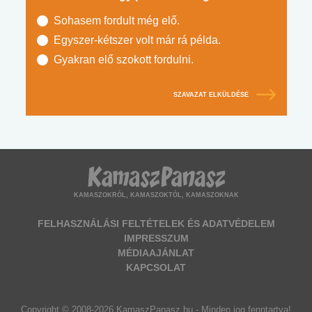
Sohasem fordult még elő.
Egyszer-kétszer volt már rá példa.
Gyakran elő szokott fordulni.
SZAVAZAT ELKÜLDÉSE
KAMASZOKRÓL, KAMASZOKTÓL, KAMASZOKNAK
FELHASZNÁLÁSI FELTÉTELEK ÉS ADATVÉDELEM
IMPRESSZUM
MÉDIAAJÁNLAT
KAPCSOLAT
Copyright © 2008-2026 KamaszPanasz.hu - Minden jog fenntartva!