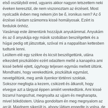
első osztályból ered, ugyanis akkor nagyon tetszettem neki
éveken keresztül, de nem viszonoztam az érzéseit. Most
nyolcadik évben meg nekem jön be ő, ironikus nem? Az ő
érzései irántam számomra kissé homályosak. Ezért is
fordulok önhöz.
Vasárnap este átmentünk hozzájuk anyukámmal. Anyukám
és az ő anyukája egy másik szobában beszélgettek és a
húgai pedig ott játszottak, szóval mi a nappaliban kettesben
tudtunk lenni.
Leültem elé egy székre és kicsit beszélgettünk, utána
elkezdett piszkálódni ezért odaültem mellé a kanapéra ami
kissé befelé ejtett, úgyhogy teljesen egymás mellett ültünk.
Mondhatni, hogy verekedtünk, piszkáltuk egymást,
nevetgéltünk, meg amik ilyenkor történni szoktak.
Sokszor megfogta a kezem, csikizett és átkarolt, hogy
elvegye azt a tárgyat éppen amiért verekedtünk. Ami kissé
bizarrul hangozhat, megnyalta az ujjam és megharapta,
mivel bökdöstem. Utána gondoltam én meg megnyalom az
arcát. Majdnem sikerült is, ahogy láttam engedte is volna, de