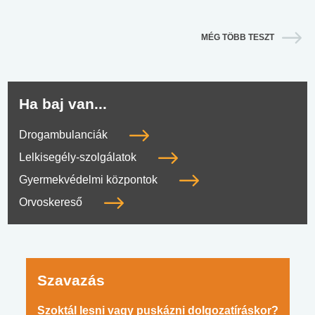
MÉG TÖBB TESZT
Ha baj van...
Drogambulanciák
Lelkisegély-szolgálatok
Gyermekvédelmi központok
Orvoskereső
Szavazás
Szoktál lesni vagy puskázni dolgozatíráskor?