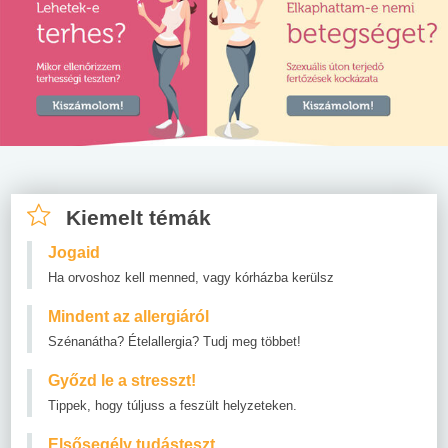
Kiemelt témák
Jogaid
Ha orvoshoz kell menned, vagy kórházba kerülsz
Mindent az allergiáról
Szénanátha? Ételallergia? Tudj meg többet!
Győzd le a stresszt!
Tippek, hogy túljuss a feszült helyzeteken.
Elsősegély tudásteszt