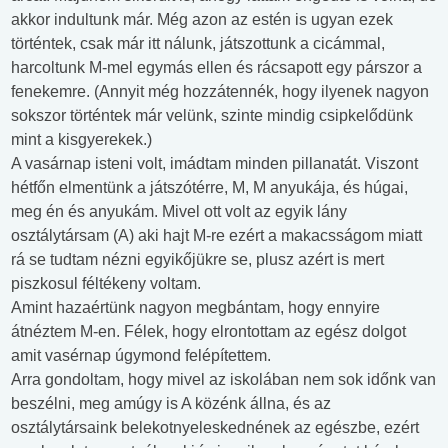
akkor indultunk már. Még azon az estén is ugyan ezek
történtek, csak már itt nálunk, játszottunk a cicámmal,
harcoltunk M-mel egymás ellen és rácsapott egy párszor a
fenekemre. (Annyit még hozzátennék, hogy ilyenek nagyon
sokszor történtek már velünk, szinte mindig csipkelődünk
mint a kisgyerekek.)
A vasárnap isteni volt, imádtam minden pillanatát. Viszont
hétfőn elmentünk a játszótérre, M, M anyukája, és húgai,
meg én és anyukám. Mivel ott volt az egyik lány
osztálytársam (A) aki hajt M-re ezért a makacsságom miatt
rá se tudtam nézni egyikőjükre se, plusz azért is mert
piszkosul féltékeny voltam.
Amint hazaértünk nagyon megbántam, hogy ennyire
átnéztem M-en. Félek, hogy elrontottam az egész dolgot
amit vasérnap úgymond felépítettem.
Arra gondoltam, hogy mivel az iskolában nem sok időnk van
beszélni, meg amúgy is A közénk állna, és az
osztálytársaink belekotnyeleskednének az egészbe, ezért