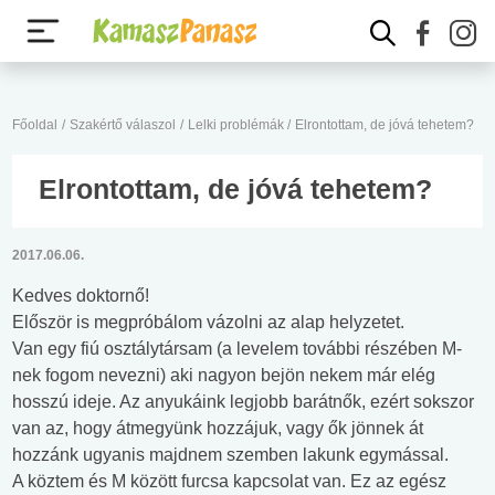
Főoldal
/
Szakértő válaszol
/
Lelki problémák
/
Elrontottam, de jóvá tehetem?
Elrontottam, de jóvá tehetem?
2017.06.06.
Kedves doktornő!
Először is megpróbálom vázolni az alap helyzetet.
Van egy fiú osztálytársam (a levelem további részében M-
nek fogom nevezni) aki nagyon bejön nekem már elég
hosszú ideje. Az anyukáink legjobb barátnők, ezért sokszor
van az, hogy átmegyünk hozzájuk, vagy ők jönnek át
hozzánk ugyanis majdnem szemben lakunk egymással.
A köztem és M között furcsa kapcsolat van. Ez az egész