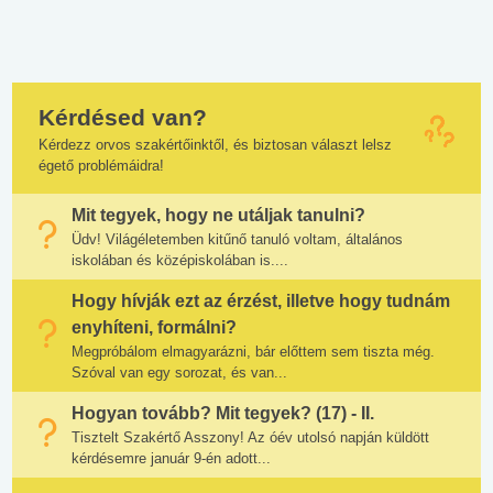
Kérdésed van?
Kérdezz orvos szakértőinktől, és biztosan választ lelsz
égető problémáidra!
Mit tegyek, hogy ne utáljak tanulni?
Üdv! Világéletemben kitűnő tanuló voltam, általános
iskolában és középiskolában is....
Hogy hívják ezt az érzést, illetve hogy tudnám
enyhíteni, formálni?
Megpróbálom elmagyarázni, bár előttem sem tiszta még.
Szóval van egy sorozat, és van...
Hogyan tovább? Mit tegyek? (17) - II.
Tisztelt Szakértő Asszony! Az óév utolsó napján küldött
kérdésemre január 9-én adott...