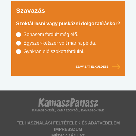
Szavazás
Szoktál lesni vagy puskázni dolgozatíráskor?
Sohasem fordult még elő.
Egyszer-kétszer volt már rá példa.
Gyakran elő szokott fordulni.
SZAVAZAT ELKÜLDÉSE
KAMASZOKRÓL, KAMASZOKTÓL, KAMASZOKNAK
FELHASZNÁLÁSI FELTÉTELEK ÉS ADATVÉDELEM
IMPRESSZUM
MÉDIAAJÁNLAT