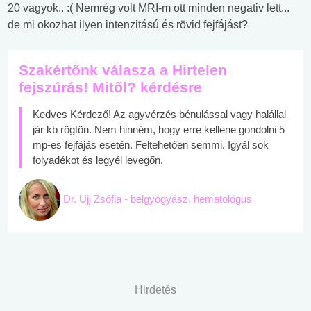
20 vagyok.. :( Nemrég volt MRI-m ott minden negativ lett...
de mi okozhat ilyen intenzitású és rövid fejfájást?
Szakértőnk válasza a Hirtelen
fejszúrás! Mitől? kérdésre
Kedves Kérdező! Az agyvérzés bénulással vagy halállal
jár kb rögtön. Nem hinném, hogy erre kellene gondolni 5
mp-es fejfájás esetén. Feltehetően semmi. Igyál sok
folyadékot és legyél levegőn.
Dr. Ujj Zsófia - belgyógyász, hematológus
Hirdetés