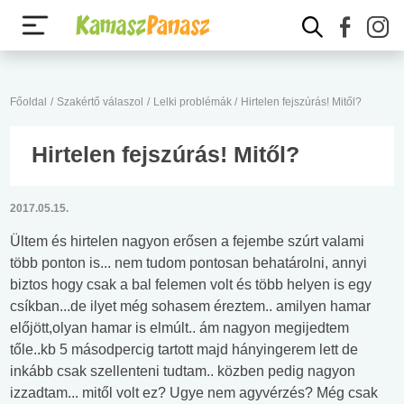
Főoldal
/
Szakértő válaszol
/
Lelki problémák
/
Hirtelen fejszúrás! Mitől?
Hirtelen fejszúrás! Mitől?
2017.05.15.
Ültem és hirtelen nagyon erősen a fejembe szúrt valami
több ponton is... nem tudom pontosan behatárolni, annyi
biztos hogy csak a bal felemen volt és több helyen is egy
csíkban...de ilyet még sohasem éreztem.. amilyen hamar
előjött,olyan hamar is elmúlt.. ám nagyon megijedtem
tőle..kb 5 másodpercig tartott majd hányingerem lett de
inkább csak szellenteni tudtam.. közben pedig nagyon
izzadtam... mitől volt ez? Ugye nem agyvérzés? Még csak