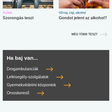
#Lélek
#Drog, cigi, alkohol
Szorongás teszt
Gondot jelent az alkohol?
MÉG TÖBB TESZT
Ha baj van...
Drogambulanciák
Lelkisegély-szolgálatok
Gyermekvédelmi központok
Orvoskereső