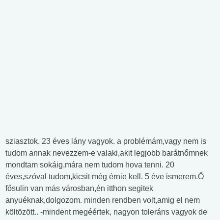
sziasztok. 23 éves lány vagyok. a problémám,vagy nem is
tudom annak nevezzem-e valaki,akit legjobb barátnőmnek
mondtam sokáig,mára nem tudom hova tenni. 20
éves,szóval tudom,kicsit még érnie kell. 5 éve ismerem.Ő
fősulin van más városban,én itthon segitek
anyuéknak,dolgozom. minden rendben volt,amig el nem
költözött.. -mindent megéértek, nagyon toleráns vagyok de