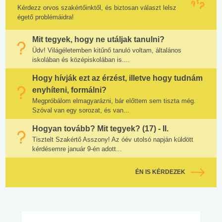
Kérdezz orvos szakértőinktől, és biztosan választ lelsz
égető problémáidra!
Mit tegyek, hogy ne utáljak tanulni?
Üdv! Világéletemben kitűnő tanuló voltam, általános
iskolában és középiskolában is....
Hogy hívják ezt az érzést, illetve hogy tudnám
enyhíteni, formálni?
Megpróbálom elmagyarázni, bár előttem sem tiszta még.
Szóval van egy sorozat, és van...
Hogyan tovább? Mit tegyek? (17) - II.
Tisztelt Szakértő Asszony! Az óév utolsó napján küldött
kérdésemre január 9-én adott...
ÉN IS KÉRDEZEK