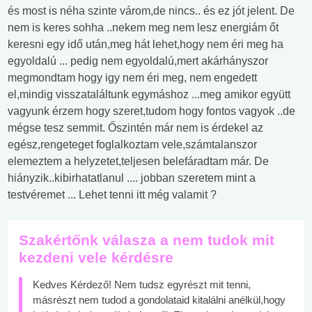
és most is néha szinte várom,de nincs.. és ez jót jelent. De
nem is keres sohha ..nekem meg nem lesz energiám őt
keresni egy idő után,meg hát lehet,hogy nem éri meg ha
egyoldalú ... pedig nem egyoldalú,mert akárhányszor
megmondtam hogy igy nem éri meg, nem engedett
el,mindig visszataláltunk egymáshoz ...meg amikor együtt
vagyunk érzem hogy szeret,tudom hogy fontos vagyok ..de
mégse tesz semmit. Őszintén már nem is érdekel az
egész,rengeteget foglalkoztam vele,számtalanszor
elemeztem a helyzetet,teljesen belefáradtam már. De
hiányzik..kibirhatatlanul .... jobban szeretem mint a
testvéremet ... Lehet tenni itt még valamit ?
Szakértőnk válasza a nem tudok mit
kezdeni vele kérdésre
Kedves Kérdező! Nem tudsz egyrészt mit tenni,
másrészt nem tudod a gondolataid kitalálni anélkül,hogy