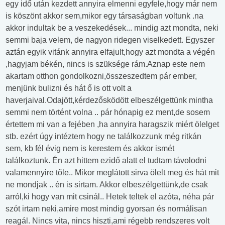
egy idő után kezdett annyira elmenni egyfele,hogy már nem
is köszönt akkor sem,mikor egy társaságban voltunk .na
akkor indultak be a veszekedések... mindig azt mondta, neki
semmi baja velem, de nagyon ridegen viselkedett. Egyszer
aztán egyik vitánk annyira elfajult,hogy azt mondta a végén
,hagyjam békén, nincs is szüksége rám.Aznap este nem
akartam otthon gondolkozni,összeszedtem pár ember,
menjünk bulizni és hát ő is ott volt a
haverjaival.Odajött,kérdezősködött elbeszélgettünk mintha
semmi nem történt volna .. pár hónapig ez ment,de sosem
értettem mi van a fejében ,ha annyira haragszik miért ölelget
stb. ezért úgy intéztem hogy ne találkozzunk még ritkán
sem, kb fél évig nem is kerestem és akkor ismét
találkoztunk. Én azt hittem ezidő alatt el tudtam távolodni
valamennyire tőle.. Mikor meglátott sirva ölelt meg és hát mit
ne mondjak .. én is sirtam. Akkor elbeszélgettünk,de csak
arról,ki hogy van mit csinál.. Hetek teltek el azóta, néha pár
szót irtam neki,amire most mindig gyorsan és normálisan
reagál. Nincs vita, nincs hiszti,ami régebb rendszeres volt