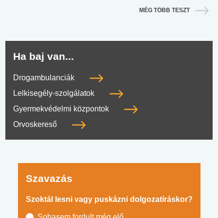
MÉG TÖBB TESZT
Ha baj van...
Drogambulanciák
Lelkisegély-szolgálatok
Gyermekvédelmi központok
Orvoskereső
Szavazás
Szoktál lesni vagy puskázni dolgozatíráskor?
Sohasem fordult még elő.