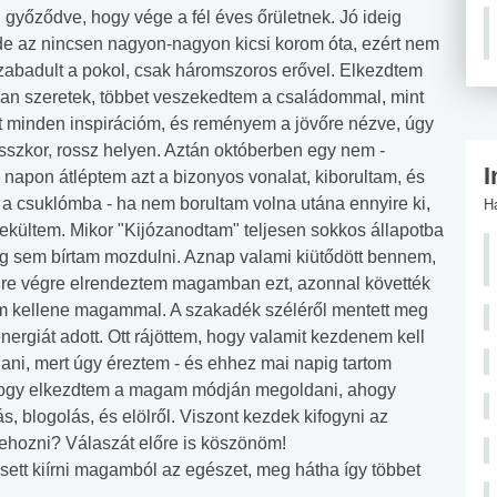
l győződve, hogy vége a fél éves őrületnek. Jó ideig
de az nincsen nagyon-nagyon kicsi korom óta, ezért nem
szabadult a pokol, csak háromszoros erővel. Elkezdtem
bban szeretek, többet veszekedtem a családommal, mint
 minden inspirációm, és reményem a jövőre nézve, úgy
szkor, rossz helyen. Aztán októberben egy nem -
I
 napon átléptem azt a bizonyos vonalat, kiborultam, és
 a csuklómba - ha nem borultam volna utána ennyire ki,
H
nekültem. Mikor "Kijózanodtam" teljesen sokkos állapotba
eg sem bírtam mozdulni. Aznap valami kiütődött bennem,
 Mire végre elrendeztem magamban ezt, azonnal követték
 kellene magammal. A szakadék széléről mentett meg
ergiát adott. Ott rájöttem, hogy valamit kezdenem kell
i, mert úgy éreztem - és ehhez mai napig tartom
hogy elkezdtem a magam módján megoldani, ahogy
s, blogolás, és elölről. Viszont kezdek kifogyni az
dbehozni? Válaszát előre is köszönöm!
 esett kiírni magamból az egészet, meg hátha így többet