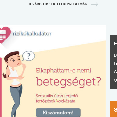
nyelvvizsga teszt -
teszt
TOVÁBBI CIKKEK: LELKI PROBLÉMÁK
No.42
H
D
L
G
O