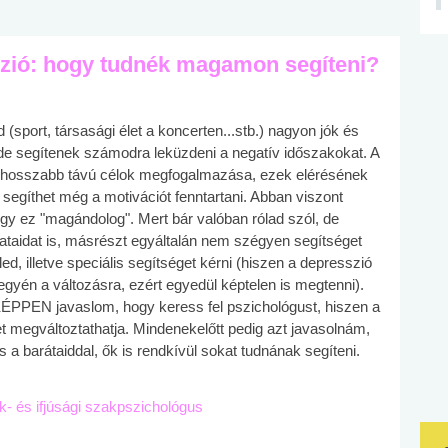
szió: hogy tudnék magamon segíteni?
(sport, társasági élet a koncerten...stb.) nagyon jók és
, de segítenek számodra leküzdeni a negatív időszakokat. A
és hosszabb távú célok megfogalmazása, ezek elérésének
segíthet még a motivációt fenntartani. Abban viszont
gy ez "magándolog". Mert bár valóban rólad szól, de
lataidat is, másrészt egyáltalán nem szégyen segítséget
ed, illetve speciális segítséget kérni (hiszen a depresszió
egyén a változásra, ezért egyedül képtelen is megtenni).
PPEN javaslom, hogy keress fel pszichológust, hiszen a
t megváltoztathatja. Mindenekelőtt pedig azt javasolnám,
a barátaiddal, ők is rendkívül sokat tudnának segíteni.
ek- és ifjúsági szakpszichológus