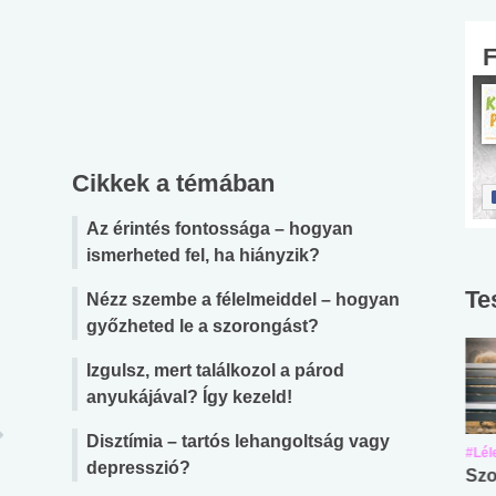
Cikkek a témában
Az érintés fontossága – hogyan
ismerheted fel, ha hiányzik?
Te
Nézz szembe a félelmeiddel – hogyan
győzheted le a szorongást?
Izgulsz, mert találkozol a párod
anyukájával? Így kezeld!
Disztímia – tartós lehangoltság vagy
#Suli, munka
#Suli, munka
#Lél
depresszió?
Angol középfokú
Internet-függőség
Szo