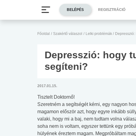
BELÉPÉS
REGISZTRÁCIÓ
Főoldal
/
Szakértő válaszol
/
Lelki problémák
/
Depresszió:
Depresszió: hogy 
segíteni?
2017.01.15.
Tisztelt Doktornő!
Szeretném a segítségét kérni, egy nagyon hos
magamon először azt, hogy egyre inkább süll
valaki, hogy mi a baj, nem tudtam volna vála
soha nem is voltam, egyszer tettünk egy prób
hülyének éreztem magam. Megpróbáltam mag