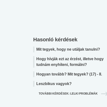
Hasonló kérdések
Mit tegyek, hogy ne utáljak tanulni?
Hogy hívják ezt az érzést, illetve hogy
tudnám enyhíteni, formálni?
Hogyan tovább? Mit tegyek? (17) - II.
Leszbikus vagyok?
TOVÁBBI KÉRDÉSEK: LELKI PROBLÉMÁK
 alkohol
#Zöldövezet
#Betegségek
lent az
Mekkora az ökológiai
Elsősegély