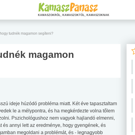
KAMASZOKRÓL, KAMASZOKTÓL, KAMASZOKNAK
 hogy tudnék magamon segíteni?
tudnék magamon
szú ideje húzódó probléma miatt. Két éve tapasztaltam
yedek le a mélypontra, és ha megkérdezte volna tőlem
szolni. Pszichológushoz nem vagyok hajlandó elmenni,
át és annyi lett az eredménye, hogy gyengének, és
amban megoldani a problémát, és - legnagyobb