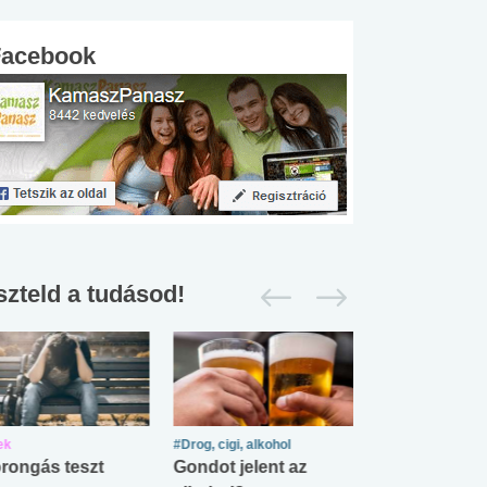
Facebook
szteld a tudásod!
ek
#Drog, cigi, alkohol
#Zöldövezet
rongás teszt
Gondot jelent az
Mekkora az ö