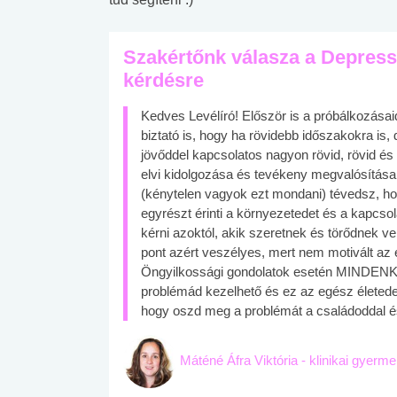
Szakértőnk válasza a Depres
kérdésre
Kedves Levélíró! Először is a próbálkozásaid 
biztató is, hogy ha rövidebb időszakokra is
jövőddel kapcsolatos nagyon rövid, rövid 
elvi kidolgozása és tevékeny megvalósítása 
(kénytelen vagyok ezt mondani) tévedsz, ho
egyrészt érinti a környezetedet és a kapcso
kérni azoktól, akik szeretnek és törődnek vel
pont azért veszélyes, mert nem motivált az 
Öngyilkossági gondolatok esetén MINDENKÉ
problémád kezelhető és ez az egész életede
hogy oszd meg a problémát a családoddal és 
Máténé Áfra Viktória - klinikai gyerm