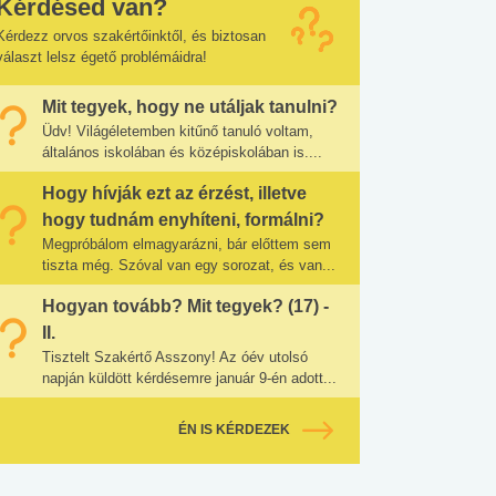
Kérdésed van?
Kérdezz orvos szakértőinktől, és biztosan
választ lelsz égető problémáidra!
Mit tegyek, hogy ne utáljak tanulni?
Üdv! Világéletemben kitűnő tanuló voltam,
általános iskolában és középiskolában is....
Hogy hívják ezt az érzést, illetve
hogy tudnám enyhíteni, formálni?
Megpróbálom elmagyarázni, bár előttem sem
tiszta még. Szóval van egy sorozat, és van...
Hogyan tovább? Mit tegyek? (17) -
II.
Tisztelt Szakértő Asszony! Az óév utolsó
napján küldött kérdésemre január 9-én adott...
ÉN IS KÉRDEZEK