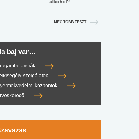
alkohol?
lábnyomod?
MÉG TÖBB TESZT
a baj van...
rogambulanciák
elkisegély-szolgálatok
yermekvédelmi központok
rvoskereső
Szavazás