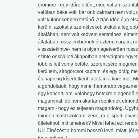
örömöre - egy időre eltűnt, meg voltam szentü
valóban béke volt, bár önbizalmam nem volt, 
volt különösebben feltűnő. Aztán idén újra el
kerülni azokat a személyeket, akiket a legjo
általában, nem volt kedvem semmihez, elment
általában rossz embernek éreztem magam, ros
visszatekintve- nem is olyan egetverően rossz
szinte önkívületi állapotban belevágtam egyet
több is lett volna belőle, szerencsére megme
kerültem, sírógörcsöt kaptam, és egy óráig m
és napokig kísértetként futottam a köreimet.
a gondolatok, hogy minél hamarabb végeznem
egy koncert, ami valahogy hetekre elegendő en
magammal, de nem akartam senkinek elmondan
magam - hogy ez teljesen magándolog. Úgy
minden mást szoktam: zene, rajz, sport, olvasá
ötletekből, mit tehetnék? Mivel lehet ezt ren
Ui.: Elnézést a baromi hosszú levél miatt, jól
tud segíteni :)