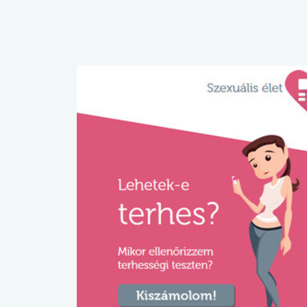
lábnyomod?
tudásteszt