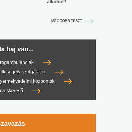
alkohol?
lábnyomod?
MÉG TÖBB TESZT
a baj van...
rogambulanciák
elkisegély-szolgálatok
yermekvédelmi központok
rvoskereső
Szavazás