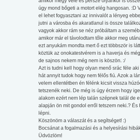
amikor megy vele és persze olyankor is össze
úgy mond bőgeti a motort elég hangosan. :D V
el lehet fogyasztani az innivalót a lényeg ebb
jutni a városba és akaratlanul is össze találk
vagyok akkor rám se néz próbáltam a szemébe 
amikor már el távolodtam tőle akkor meg utána
ezt anyukám mondta mert ő ezt többször is lá
köztük az onokatestvérem is a haverja és még 
de sajnos nekem még nem is köszön. :/
Azt is tudni kell hogy olyan menő srác féle a
hát annyit tudok hogy nem félős fiú. Azok a l
velem ellentétben én félénk kicsit vissza húz
tetszenék neki. De még is úgy érzem hogy ige
alakom ezért nem lép talán szépnek talál de e
alapján ön mit gondol erről tetszem neki.? É
lépni.
Köszönöm a válaszát és a segítséget! :)
Bocsánat a fogalmazási és a helyesírási hibák
Üdvözlöm!