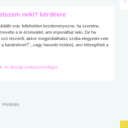
tetszem neki? kérdésre
ülálló srác feltehetően kezdeményezne, ha szeretne.
szrevette a te érzéseidet, ami imponálhat neki. De ha
 szó részéről, akkor megpróbálhatsz szóba elegyedni vele
e a barátnőmet?"...vagy hasonló módon), ami elősegítheti a
ek- és ifjúsági szakpszichológus
Hirdetés