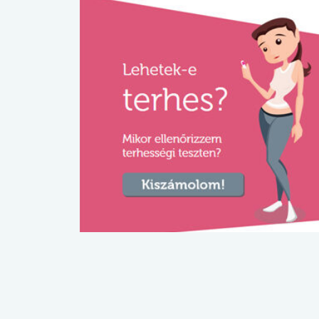
lábnyomod?
tudásteszt