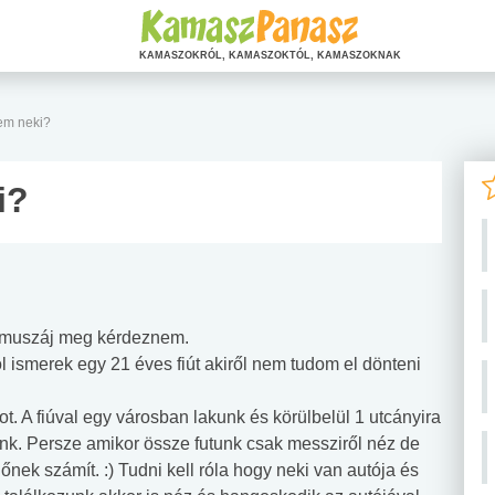
KAMASZOKRÓL, KAMASZOKTÓL, KAMASZOKNAK
em neki?
i?
e muszáj meg kérdeznem.
 ismerek egy 21 éves fiút akiről nem tudom el dönteni
t. A fiúval egy városban lakunk és körülbelül 1 utcányira
zunk. Persze amikor össze futunk csak messziről néz de
nek számít. :) Tudni kell róla hogy neki van autója és