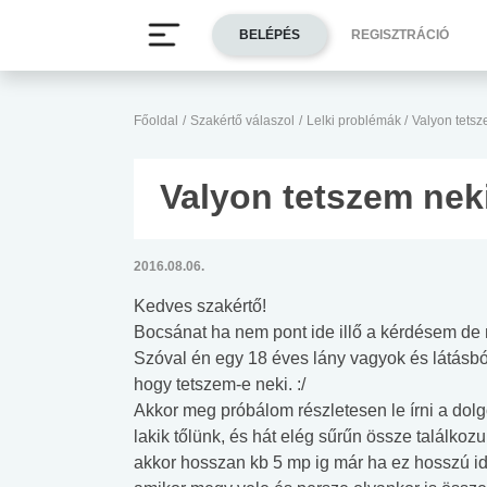
BELÉPÉS
REGISZTRÁCIÓ
Főoldal
/
Szakértő válaszol
/
Lelki problémák
/
Valyon tetsz
Valyon tetszem nek
2016.08.06.
Kedves szakértő!
Bocsánat ha nem pont ide illő a kérdésem d
Szóval én egy 18 éves lány vagyok és látásból
hogy tetszem-e neki. :/
Akkor meg próbálom részletesen le írni a dolgo
lakik tőlünk, és hát elég sűrűn össze találko
akkor hosszan kb 5 mp ig már ha ez hosszú idő