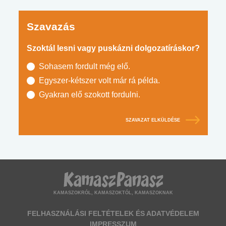
Szavazás
Szoktál lesni vagy puskázni dolgozatíráskor?
Sohasem fordult még elő.
Egyszer-kétszer volt már rá példa.
Gyakran elő szokott fordulni.
SZAVAZAT ELKÜLDÉSE
KAMASZOKRÓL, KAMASZOKTÓL, KAMASZOKNAK
FELHASZNÁLÁSI FELTÉTELEK ÉS ADATVÉDELEM
IMPRESSZUM