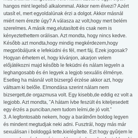
hangos mint legelső alkalommal. Akkor nem élvezi? Azért
utasít el, mert egyoldalúnak érzi a dolgot. Akkor másnál
miért nem érezte úgy? A válasza az volt,hogy mert belém
szerelmes. A másik meg,elutasított és csak nem is
kényeztethettem orálisan. Azt mondta, hogy nincs kedve.
Később azt mondta,hogy mindig megkérdezem,hogy
megpróbáljunk e lefeküdni és fél, mert fáj. Ezek jogosak?
Hogyan érhetem el, hogy kívánjon, akarjon velem
előjátékozni majd később le feküdni és nálam legyeln a
leghangosabb és én legyek a legjob sexuális élménye.
Esetleg ha másnál volt bizsergő érzése akkor azt, hogy
váltsam ki belőle. Elmondása szerint nálam nem
bizsergett,de orgazmusa volt. Egy kisebb,de eddig ez volt a
legjobb. Azt mondta, "A hátam ívbe feszült és kiteljesedett
egy érzés a punciban,nem tudom leírni,de jó volt."
3. A legfontosabb nekem, hogy a barátnőm boldog legyen
és mindent megtudjak neki adni. Fusztrál, hogy más már
sexuálisan i boldoggá tette,kielégítette. Ezt hogy gyűrjem le