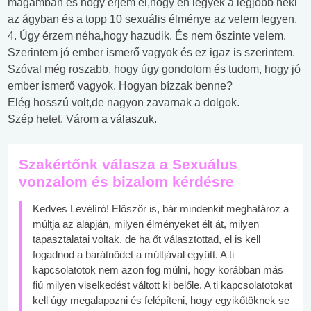
magamban és hogy érjem el,hogy én legyek a legjobb neki
az ágyban és a topp 10 sexuális élménye az velem legyen.
4. Úgy érzem néha,hogy hazudik. És nem őszinte velem.
Szerintem jó ember ismerő vagyok és ez igaz is szerintem.
Szóval még roszabb, hogy úgy gondolom és tudom, hogy jó
ember ismerő vagyok. Hogyan bízzak benne?
Elég hosszú volt,de nagyon zavarnak a dolgok.
Szép hetet. Várom a válaszuk.
Szakértőnk válasza a Sexuálus
vonzalom és bizalom kérdésre
Kedves Levélíró! Először is, bár mindenkit meghatároz a
múltja az alapján, milyen élményeket élt át, milyen
tapasztalatai voltak, de ha őt választottad, el is kell
fogadnod a barátnődet a múltjával együtt. A ti
kapcsolatotok nem azon fog múlni, hogy korábban más
fiú milyen viselkedést váltott ki belőle. A ti kapcsolatotokat
kell úgy megalapozni és felépíteni, hogy egyikőtöknek se