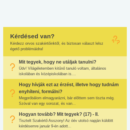
Kérdésed van?
Kérdezz orvos szakértőinktől, és biztosan választ lelsz
égető problémáidra!
Mit tegyek, hogy ne utáljak tanulni?
Üdv! Világéletemben kitűnő tanuló voltam, általános
iskolában és középiskolában is....
Hogy hívják ezt az érzést, illetve hogy tudnám
enyhíteni, formálni?
Megpróbálom elmagyarázni, bár előttem sem tiszta még.
Szóval van egy sorozat, és van...
Hogyan tovább? Mit tegyek? (17) - II.
Tisztelt Szakértő Asszony! Az óév utolsó napján küldött
kérdésemre január 9-én adott...