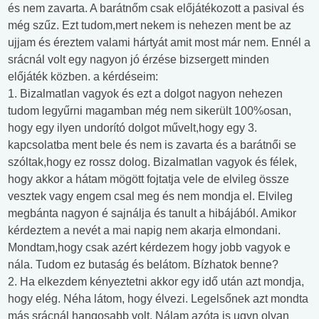
és nem zavarta. A barátnőm csak előjátékozott a pasival és
még szűz. Ezt tudom,mert nekem is nehezen ment be az
ujjam és éreztem valami hártyát amit most már nem. Ennél a
srácnál volt egy nagyon jó érzése bizsergett minden
előjáték közben. a kérdéseim:
1. Bizalmatlan vagyok és ezt a dolgot nagyon nehezen
tudom legyűrni magamban még nem sikerült 100%osan,
hogy egy ilyen undorító dolgot művelt,hogy egy 3.
kapcsolatba ment bele és nem is zavarta és a barátnői se
szóltak,hogy ez rossz dolog. Bizalmatlan vagyok és félek,
hogy akkor a hátam mögött fojtatja vele de elvileg össze
vesztek vagy engem csal meg és nem mondja el. Elvileg
megbánta nagyon é sajnálja és tanult a hibájából. Amikor
kérdeztem a nevét a mai napig nem akarja elmondani.
Mondtam,hogy csak azért kérdezem hogy jobb vagyok e
nála. Tudom ez butaság és belátom. Bízhatok benne?
2. Ha elkezdem kényeztetni akkor egy idő után azt mondja,
hogy elég. Néha látom, hogy élvezi. Legelsőnek azt mondta
más srácnál hangosabb volt. Nálam azóta is ugyn olyan