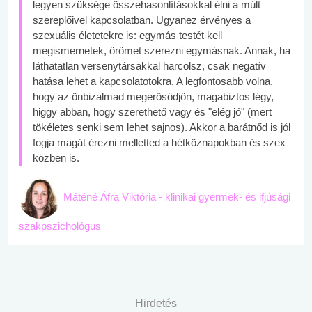
legyen szüksége összehasonlításokkal élni a múlt
szereplőivel kapcsolatban. Ugyanez érvényes a
szexuális életetekre is: egymás testét kell
megismernetek, örömet szerezni egymásnak. Annak, ha
láthatatlan versenytársakkal harcolsz, csak negatív
hatása lehet a kapcsolatotokra. A legfontosabb volna,
hogy az önbizalmad megerősödjön, magabiztos légy,
higgy abban, hogy szerethető vagy és "elég jó" (mert
tökéletes senki sem lehet sajnos). Akkor a barátnőd is jól
fogja magát érezni melletted a hétköznapokban és szex
közben is.
Máténé Áfra Viktória - klinikai gyermek- és ifjúsági
szakpszichológus
Hirdetés