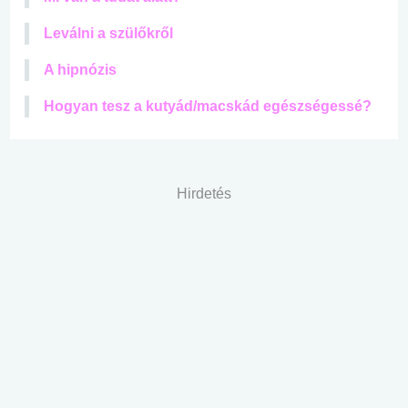
Leválni a szülőkről
A hipnózis
Hogyan tesz a kutyád/macskád egészségessé?
Hirdetés