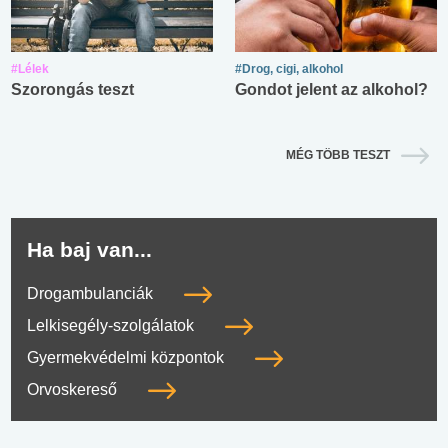
#Lélek
#Drog, cigi, alkohol
Szorongás teszt
Gondot jelent az alkohol?
MÉG TÖBB TESZT
Ha baj van...
Drogambulanciák
Lelkisegély-szolgálatok
Gyermekvédelmi központok
Orvoskereső