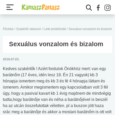
Főoldal
/
Szakértő válaszol
/
Lelki problémák
/
Sexuálus vonzalom és bizalom
Sexuálus vonzalom és bizalom
2016.07.03.
Kedves szakértők ! Azért fordulok Önökhöz mert: van egy
barátnőm (17 éves, idén lesz 18. Én 21 vagyok) kb 3
hónapja ismertem meg és kb 3 és fé 4 hónapja láttam és
ismerem. Amikor megismertem egy kapcsolatban volt 3 fél
úgy, hogy a pasival kavart kb 1 évig majdnem de mindvégig
tudta,hogy barátnője van és néha a barátnőjével is beszél
ha az utcán összefutottak véletlen. pl a buszon jött haza
srác meg a barátnője és akkor a mostani barátnőm is ott volt