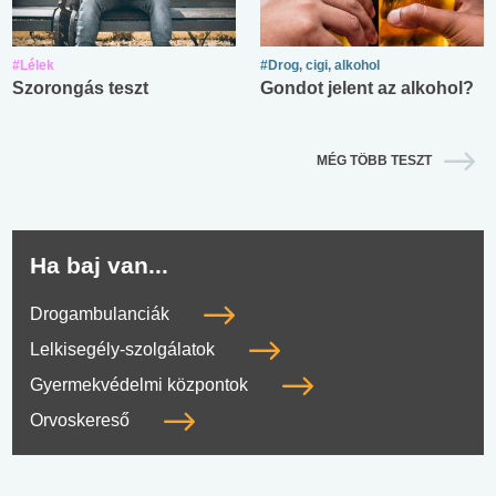
#Lélek
#Drog, cigi, alkohol
Szorongás teszt
Gondot jelent az alkohol?
MÉG TÖBB TESZT
Ha baj van...
Drogambulanciák
Lelkisegély-szolgálatok
Gyermekvédelmi központok
Orvoskereső