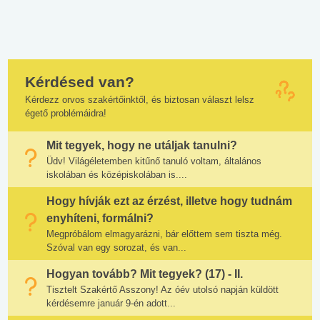
Kérdésed van?
Kérdezz orvos szakértőinktől, és biztosan választ lelsz
égető problémáidra!
Mit tegyek, hogy ne utáljak tanulni?
Üdv! Világéletemben kitűnő tanuló voltam, általános
iskolában és középiskolában is....
Hogy hívják ezt az érzést, illetve hogy tudnám
enyhíteni, formálni?
Megpróbálom elmagyarázni, bár előttem sem tiszta még.
Szóval van egy sorozat, és van...
Hogyan tovább? Mit tegyek? (17) - II.
Tisztelt Szakértő Asszony! Az óév utolsó napján küldött
kérdésemre január 9-én adott...