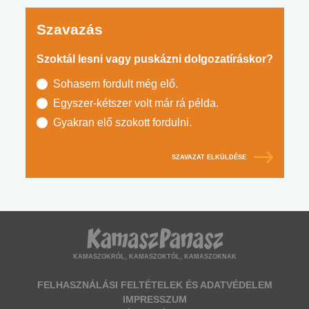
Szavazás
Szoktál lesni vagy puskázni dolgozatíráskor?
Sohasem fordult még elő.
Egyszer-kétszer volt már rá példa.
Gyakran elő szokott fordulni.
SZAVAZAT ELKÜLDÉSE
KAMASZOKRÓL, KAMASZOKTÓL, KAMASZOKNAK
FELHASZNÁLÁSI FELTÉTELEK ÉS ADATVÉDELEM
IMPRESSZUM