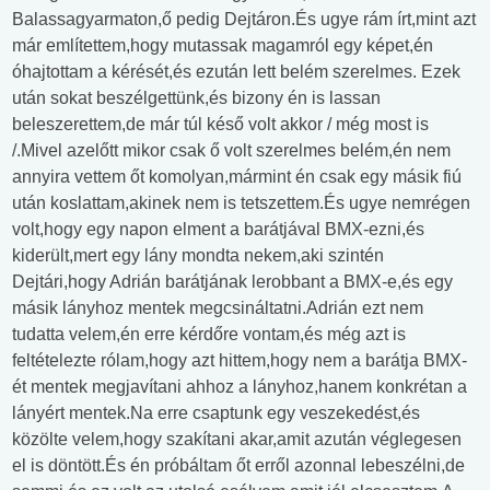
Balassagyarmaton,ő pedig Dejtáron.És ugye rám írt,mint azt
már említettem,hogy mutassak magamról egy képet,én
óhajtottam a kérését,és ezután lett belém szerelmes. Ezek
után sokat beszélgettünk,és bizony én is lassan
beleszerettem,de már túl késő volt akkor / még most is
/.Mivel azelőtt mikor csak ő volt szerelmes belém,én nem
annyira vettem őt komolyan,mármint én csak egy másik fiú
után koslattam,akinek nem is tetszettem.És ugye nemrégen
volt,hogy egy napon elment a barátjával BMX-ezni,és
kiderült,mert egy lány mondta nekem,aki szintén
Dejtári,hogy Adrián barátjának lerobbant a BMX-e,és egy
másik lányhoz mentek megcsináltatni.Adrián ezt nem
tudatta velem,én erre kérdőre vontam,és még azt is
feltételezte rólam,hogy azt hittem,hogy nem a barátja BMX-
ét mentek megjavítani ahhoz a lányhoz,hanem konkrétan a
lányért mentek.Na erre csaptunk egy veszekedést,és
közölte velem,hogy szakítani akar,amit azután véglegesen
el is döntött.És én próbáltam őt erről azonnal lebeszélni,de