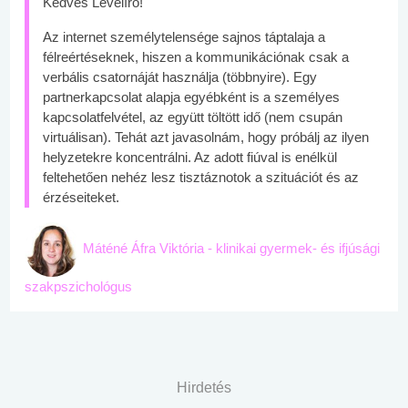
Kedves Levélíró!
Az internet személytelensége sajnos táptalaja a
félreértéseknek, hiszen a kommunikációnak csak a
verbális csatornáját használja (többnyire). Egy
partnerkapcsolat alapja egyébként is a személyes
kapcsolatfelvétel, az együtt töltött idő (nem csupán
virtuálisan). Tehát azt javasolnám, hogy próbálj az ilyen
helyzetekre koncentrálni. Az adott fiúval is enélkül
feltehetően nehéz lesz tisztáznotok a szituációt és az
érzéseiteket.
Máténé Áfra Viktória - klinikai gyermek- és ifjúsági
szakpszichológus
Hirdetés