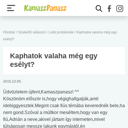
Főoldal
/
Szakértő válaszol
/
Lelki problémák
/
Kaphatok valaha még egy
esélyt?
Kaphatok valaha még egy
esélyt?
2015.12.05.
Üdvözletem újfent,Kamaszpanasz! ^^
Köszönöm először is,hogy végighallgatják,amit
idebiggyesztek.Megint csak fiús témába keverednék bele,ha
nem gond.Szóval a múltkor meséltem,hogy van egy
fiú,Adrián a neve,akivel jártam így interneten,mivel
túlságosan messze lakunk egymástól,én