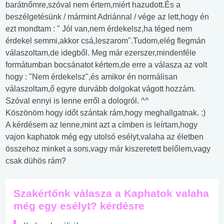
barátnőmre,szóval nem értem,miért hazudott.És a
beszélgetésünk / mármint Adriánnal / vége az lett,hogy én
ezt mondtam : " Jól van,nem érdekelsz,ha téged nem
érdekel semmi,akkor csá,leszarom".Tudom,elég flegmán
válaszoltam,de idegből. Meg már ezerszer,mindenféle
formátumban bocsánatot kértem,de erre a válasza az volt
hogy : "Nem érdekelsz",és amikor én normálisan
válaszoltam,ő egyre durvább dolgokat vágott hozzám.
Szóval ennyi is lenne erről a dologról. ^^
Köszönöm hogy időt szántak rám,hogy meghallgatnak. :)
A kérdésem az lenne,mint azt a címben is leírtam,hogy
vajon kaphatok még egy utolsó esélyt,valaha az életben
összehoz minket a sors,vagy már kiszeretett belőlem,vagy
csak dühös rám?
Szakértőnk válasza a Kaphatok valaha
még egy esélyt? kérdésre