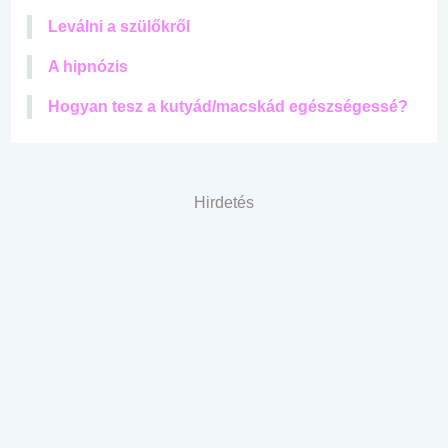
Leválni a szülőkről
A hipnózis
Hogyan tesz a kutyád/macskád egészségessé?
Hirdetés