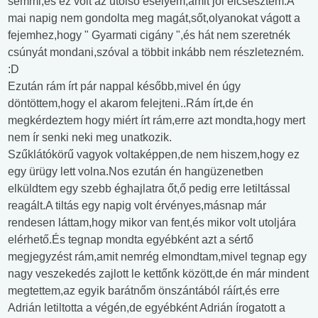
semmi,és ez volt az utolsó esélyem,amit jól elcsesztem.A
mai napig nem gondolta meg magát,sőt,olyanokat vágott a
fejemhez,hogy " Gyarmati cigány ",és hát nem szeretnék
csúnyát mondani,szóval a többit inkább nem részletezném.
:D
Ezután rám írt pár nappal később,mivel én úgy
döntöttem,hogy el akarom felejteni..Rám írt,de én
megkérdeztem hogy miért írt rám,erre azt mondta,hogy mert
nem ír senki neki meg unatkozik.
Szűklátókörű vagyok voltaképpen,de nem hiszem,hogy ez
egy ürügy lett volna.Nos ezután én hangüzenetben
elküldtem egy szebb éghajlatra őt,ő pedig erre letiltással
reagált.A tiltás egy napig volt érvényes,másnap már
rendesen láttam,hogy mikor van fent,és mikor volt utoljára
elérhető.És tegnap mondta egyébként azt a sértő
megjegyzést rám,amit nemrég elmondtam,mivel tegnap egy
nagy veszekedés zajlott le kettőnk között,de én már mindent
megtettem,az egyik barátnőm önszántából ráírt,és erre
Adrián letiltotta a végén,de egyébként Adrián írogatott a